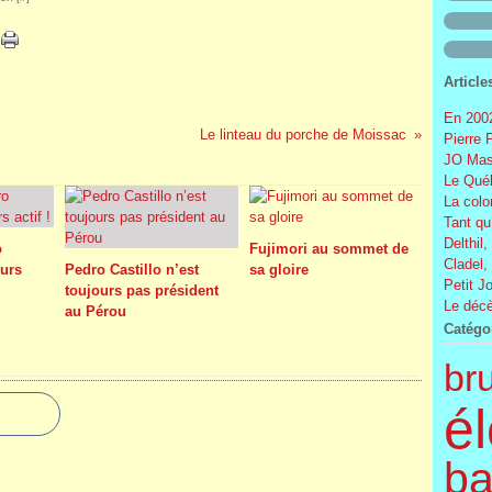
Article
En 2002
Le linteau du porche de Moissac
Pierre 
JO Mas
Le Québ
La colo
Tant qu
Delthil,
o
Fujimori au sommet de
Cladel,
urs
Pedro Castillo n’est
sa gloire
Petit J
toujours pas président
Le décè
au Pérou
Catégo
br
él
ba