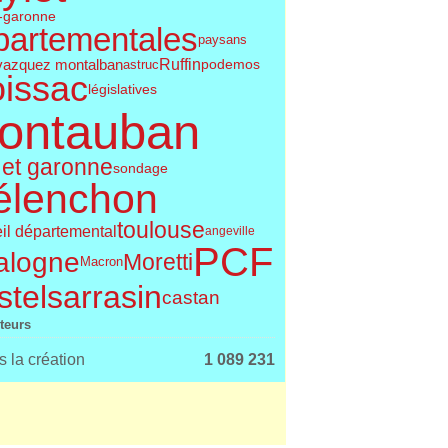
t-garonne
partementales
paysans
Ruffin
vazquez montalban
podemos
astruc
issac
législatives
ontauban
 et garonne
sondage
élenchon
toulouse
il départemental
angeville
PCF
alogne
Moretti
Macron
telsarrasin
castan
iteurs
 la création
1 089 231