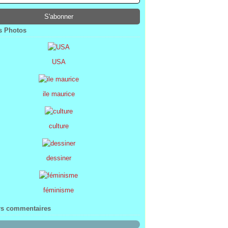
ier
ier
s
l
(1)
(74)
(34)
(47)
ier
ier
s
(8)
(45)
(52)
ier
ier
(7)
(68)
 Photos
ier
(2)
USA
ile maurice
culture
dessiner
féminisme
rs commentaires