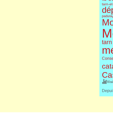
tarn-e
dé
padura
Mo
M
tarn
m
Conse
cat
Cas
Vis
Depuis