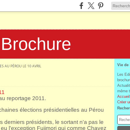
 Brochure
Vie de
ES AU PÉROU LE 10 AVRIL
Les Edi
brochur
Actuali
même te
11
Accueil
au reportage 2011.
Créer u
Recher
haines élections présidentielles au Pérou
 derniers présidents, le sortant n'a pas le
ait eu l'exception Fujimori qui comme Chavez