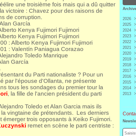
réélire une troisième fois mais qui a dû quitter
Archiv
la victoire : Chavez pour des raisons de
ns de corruption.
2026
: Alan García
2025
Aoû
: Alberto Kenya Fujimori Fujimori
2024
Juill
Déc
: Alberto Kenya Fujimori Fujimori
2023
Juin
Nov
Déc
00 : Alberto Kenya Fujimori Fujimori
2022
Mai
Oct
Nov
Déc
2021
Avri
Sep
Oct
Nov
Déc
001 : Valentín Paniagua Corazao
2020
Mar
Aoû
Sep
Oct
Nov
Déc
 : Alejandro Toledo Manrique
2019
Févr
Juill
Aoû
Sep
Oct
Nov
Déc
 Alan García
2018
Janv
Juin
Juill
Aoû
Sep
Oct
Nov
Déc
a
2017
Mai
Juin
Juill
Aoû
Sep
Oct
Nov
Déc
ésentant du Parti nationaliste ?
Pour un
2016
Avri
Mai
Juin
Juill
Aoû
Sep
Oct
Nov
Déc
gé par l'épouse d'Ollanta, ne présente
2015
Mar
Avri
Mai
Juin
Juill
Aoû
Sep
Oct
Nov
Déc
dans tous les sondages du premier tour la
2014
Févr
Mar
Avri
Mai
Juin
Juill
Aoû
Sep
Oct
Nov
Déc
ori
, la fille de l'ancien président du parti
2013
Janv
Févr
Mar
Avri
Mai
Juin
Juill
Aoû
Sep
Oct
Nov
Déc
Janv
Févr
Mar
Avri
Mai
Juin
Juill
Aoû
Sep
Oct
Nov
Déc
Janv
Févr
Mar
Avri
Mai
Juin
Juill
Aoû
Sep
Oct
Nov
Alejandro Toledo et Alan Garcia mais ils
Janv
Févr
Mar
Avri
Mai
Juin
Juill
Aoû
Sep
la vingtaine de prétendants.
Les derniers
Contac
Janv
Févr
Mar
Avri
Mai
Juin
Juill
Aoû
émerger trois opposants à Keiko Fujimori.
Newsle
Janv
Févr
Mar
Avri
Mai
Juin
Juill
Kuczynski
remet en scène le parti centriste :
Janv
Févr
Mar
Avri
Mai
Juin
Janv
Févr
Mar
Avri
Mai