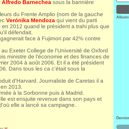
r
Alfredo Barnechea
sous la bannière
Janv
Févr
Mar
Avri
Janv
Févr
Mar
uleurs du Frente Amplio (nom de la gauche
Janv
Févr
Albums
vec
Verónika Mendoza
qui vient du parti
Janv
é en 2012 quand le président a trahi plus que
'il défendait.
 gagnerait face à Fujimori par 42% contre
au Exeter College de l'Université de Oxford
ois ministre de l'économie et des finances de
rier 2004 à août 2006. Et il a été président
06. Dans tous les ca c'était sous la
duit d'Harvard. Journaliste de Caretas il a
r en 2013.
rmée à la Sorbonne puis à Madrid.
lle est ensjuite revenue dans son pays et
d'où elle a lancé sa campagne.
Dernie
en [
#
]