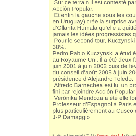
Sur ce terrain il est contesté pa
Acción Popular.
Et enfin la gauche sous les co
en Uruguay) crée la surprise a
d'Ollanta Humala qu'elle a quitt
jamais les idées progressistes qu
Pour le second tour, Kuczynski
38%.
Pedro Pablo Kuczynski a étudié 
au Royaume Uni. Il a été deux f
juin 2001 à juin 2002 puis de fév
du conseil d'août 2005 à juin 20
présidence d'Alejandro Toledo.
Alfredo Barnechea est lui un pro
fini par rejoindre Acción Popula
Verónika Mendoza a été elle fo
Professeur d'Espagnol à Paris e
plus particulièrement au Cusco 
J-P Damaggio
Posté par Livre social à 21:19 -
Commentaires [
…
]
- Permali