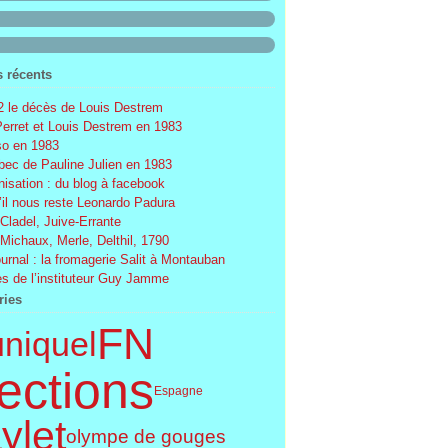
s récents
 le décès de Louis Destrem
Perret et Louis Destrem en 1983
o en 1983
ec de Pauline Julien en 1983
nisation : du blog à facebook
’il nous reste Leonardo Padura
 Cladel, Juive-Errante
 Michaux, Merle, Delthil, 1790
ournal : la fromagerie Salit à Montauban
s de l’instituteur Guy Jamme
ries
FN
uniquel
ections
Espagne
ylet
olympe de gouges