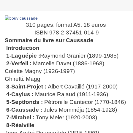
310 pages, format A5, 18 euros
ISBN 978-2-37451-014-9
Sommaire du livre sur Caussade
Introduction
1-Laguépie :
Raymond Granier (1899-1985)
2-Verfeil :
Marcelle Davet (1886-1968)
Colette Magny (1926-1997)
Ghiretti, Maggi
3-Saint-Projet :
Albert Cavaillé (1917-2000)
4-Caylus :
Maurice Rajaud (1911-1936)
5-Septfonds :
Pétronille Cantecor (1770-1846)
6-Caussade :
Jules Momméja (1854-1928)
7-Mirabel :
Tony Meler (1920-2003)
8-Réalville
Jean-André Poumarède
(1815-1869)