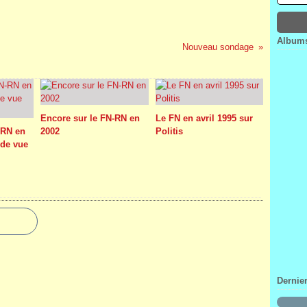
Janv
Févr
Mar
Avri
Janv
Févr
Mar
Janv
Févr
Albums
Nouveau sondage
Janv
Encore sur le FN-RN en
Le FN en avril 1995 sur
-RN en
2002
Politis
 de vue
Dernie