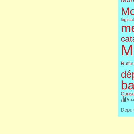
Mo
législa
m
cat
M
Ruffin
dé
ba
Conse
Vis
Depuis