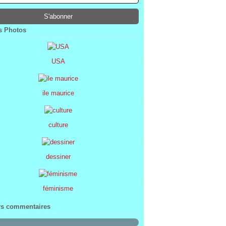
ier
ier
s
l
(1)
(74)
(34)
(47)
ier
ier
s
(8)
(45)
(52)
ier
ier
(7)
(68)
 Photos
ier
(2)
USA
ile maurice
culture
dessiner
féminisme
rs commentaires