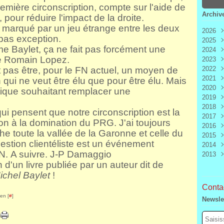
remière circonscription, compte sur l'aide de
Archiv
pour réduire l'impact de la droite.
 marqué par un jeu étrange entre les deux
2026
t pas exception.
2025
Aoû
me Baylet, ça ne fait pas forcément une
2024
Juill
Déc
de Romain Lopez.
2023
Juin
Nov
Déc
ut pas être, pour le FN actuel, un moyen de
2022
Mai
Oct
Nov
Déc
2021
Avri
Sep
Oct
Nov
Déc
qui ne veut être élu que pour être élu. Mais
2020
Mar
Aoû
Sep
Oct
Nov
Déc
itique souhaitant remplacer une
2019
Févr
Juill
Aoû
Sep
Oct
Nov
Déc
2018
Janv
Juin
Juill
Aoû
Sep
Oct
Nov
Déc
qui pensent que notre circonscription est la
2017
Mai
Juin
Juill
Aoû
Sep
Oct
Nov
Déc
n à la domination du PRG. J'ai toujours
2016
Avri
Mai
Juin
Juill
Aoû
Sep
Oct
Nov
Déc
 toute la vallée de la Garonne et celle du
2015
Mar
Avri
Mai
Juin
Juill
Aoû
Sep
Oct
Nov
Déc
stion clientéliste est un événement
2014
Févr
Mar
Avri
Mai
Juin
Juill
Aoû
Sep
Oct
Nov
Déc
FN.
A suivre. J-P Damaggio
2013
Janv
Févr
Mar
Avri
Mai
Juin
Juill
Aoû
Sep
Oct
Nov
Déc
on d'un livre publiée par un auteur dit de
Janv
Févr
Mar
Avri
Mai
Juin
Juill
Aoû
Sep
Oct
Nov
Déc
Janv
Févr
Mar
Avri
Mai
Juin
Juill
Aoû
Sep
Oct
Nov
chel Baylet
!
Janv
Févr
Mar
Avri
Mai
Juin
Juill
Aoû
Sep
Contac
Janv
Févr
Mar
Avri
Mai
Juin
Juill
Aoû
en [
#
]
Newsle
Janv
Févr
Mar
Avri
Mai
Juin
Juill
Janv
Févr
Mar
Avri
Mai
Juin
Janv
Févr
Mar
Avri
Mai