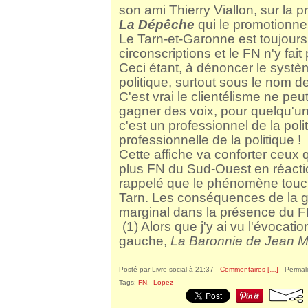
son ami Thierry Viallon, sur la p
La Dépêche
qui le promotionne, 
Le Tarn-et-Garonne est toujours
circonscriptions et le FN n'y fai
Ceci étant, à dénoncer le systè
politique, surtout sous le nom 
C'est vrai le clientélisme ne pe
gagner des voix, pour quelqu'un 
c'est un professionnel de la pol
professionnelle de la politique !
Cette affiche va conforter ceux 
plus FN du Sud-Ouest en réactio
rappelé que le phénomène touche
Tarn. Les conséquences de la ge
marginal dans la présence du 
(1) Alors que j'y ai vu l'évocati
gauche,
La Baronnie de Jean Mi
Posté par Livre social à 21:37 -
Commentaires [
…
]
- Permali
Tags:
FN
,
Lopez