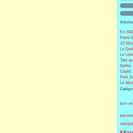
Article
En 2002
Pierre 
JO Mas
Le Québ
La colo
Tant qu
Delthil,
Cladel,
Petit J
Le décè
Catégo
tarn-e
paysan
vazqu
More