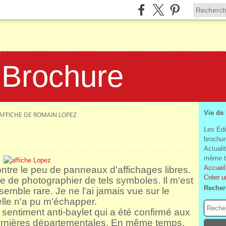
 Brochure
Vie de
AFFICHE DE ROMAIN LOPEZ
Les Edi
brochur
Actuali
même te
Accueil
contre le peu de panneaux d'affichages libres.
Créer u
se de photographier de tels symboles.
Il m'est
Recher
 semble rare. Je ne l'ai jamais vue sur le
lle n'a pu m'échapper.
sentiment anti-baylet qui a été confirmé aux
dernières départementales. En même temps,