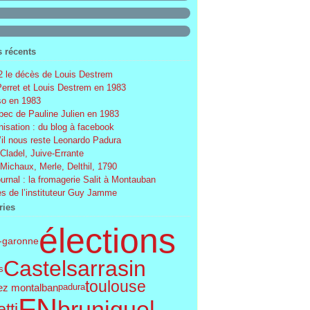
s récents
 le décès de Louis Destrem
Perret et Louis Destrem en 1983
o en 1983
ec de Pauline Julien en 1983
nisation : du blog à facebook
’il nous reste Leonardo Padura
 Cladel, Juive-Errante
 Michaux, Merle, Delthil, 1790
ournal : la fromagerie Salit à Montauban
s de l’instituteur Guy Jamme
ries
élections
t-garonne
Castelsarrasin
s
toulouse
ez montalban
padura
FN
bruniquel
tti