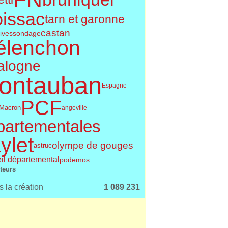
issac
tarn et garonne
castan
tives
sondage
élenchon
alogne
ontauban
Espagne
PCF
Macron
angeville
partementales
ylet
olympe de gouges
astruc
il départemental
podemos
iteurs
 la création
1 089 231