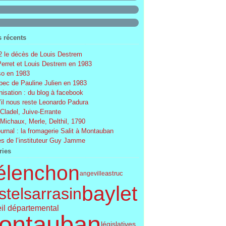
s récents
 le décès de Louis Destrem
Perret et Louis Destrem en 1983
o en 1983
ec de Pauline Julien en 1983
nisation : du blog à facebook
’il nous reste Leonardo Padura
 Cladel, Juive-Errante
 Michaux, Merle, Delthil, 1790
ournal : la fromagerie Salit à Montauban
s de l’instituteur Guy Jamme
ries
élenchon
astruc
angeville
baylet
telsarrasin
il départemental
ontauban
législatives