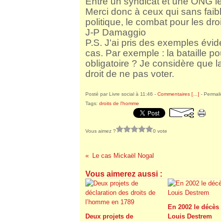
Entre un syndicat et une ONG l
Merci donc à ceux qui sans faib
politique, le combat pour les droi
J-P Damaggio
P.S. J'ai pris des exemples évid
cas. Par exemple : la bataille pou
obligatoire ? Je considère que la
droit de ne pas voter.
Posté par Livre social à 11:46 -
Commentaires [
…
]
- Permali
Tags:
droits de l'homme
Vous aimez ?
0 vote
Le cas Mickaël Nogal
Vous aimerez aussi :
En 2002 le décès
Deux projets de
Louis Destrem