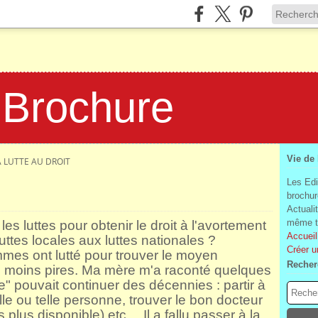
 Brochure
Vie de
A LUTTE AU DROIT
Les Edi
brochur
Actuali
même te
es luttes pour obtenir le droit à l'avortement
Accueil
tes locales aux luttes nationales ?
Créer u
es ont lutté pour trouver le moyen
Recher
s moins pires.
Ma mère m'a raconté quelques
le" pouvait continuer des décennies : partir à
le ou telle personne, trouver le bon docteur
s plus disponible) etc…
Il a fallu passer à la