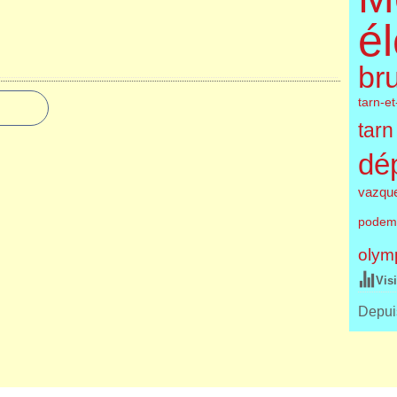
él
br
tarn-e
tarn
dé
vazqu
podem
olym
Vis
Depuis