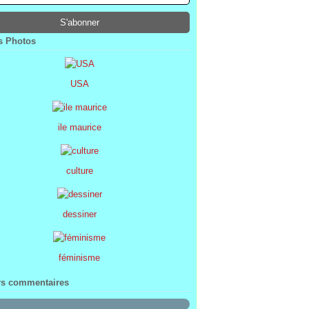
ier
ier
s
l
(1)
(74)
(34)
(47)
ier
ier
s
(8)
(45)
(52)
ier
ier
(7)
(68)
 Photos
ier
(2)
USA
ile maurice
culture
dessiner
féminisme
rs commentaires