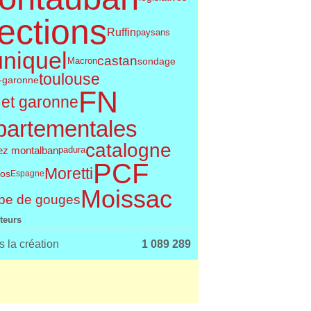
ections
Ruffin
paysans
uniquel
castan
sondage
Macron
toulouse
t-garonne
FN
 et garonne
partementales
catalogne
ez montalban
padura
PCF
Moretti
os
Espagne
Moissac
pe de gouges
iteurs
 la création
1 089 289