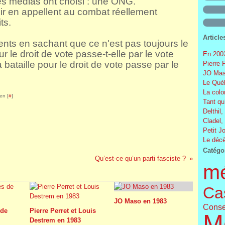
es médias ont choisi : une ONG.
lir en appellent au combat réellement
ts.
Article
ents en sachant que ce n'est pas toujours le
r le droit de vote passe-t-elle par le vote
En 2002
 bataille pour le droit de vote passe par le
Pierre 
JO Mas
Le Québ
La colo
en [
#
]
Tant qu
Delthil,
Cladel,
Petit J
Le décè
Catégo
Qu’est-ce qu’un parti fasciste ?
m
Cas
JO Maso en 1983
Conse
 de
Pierre Perret et Louis
M
Destrem en 1983