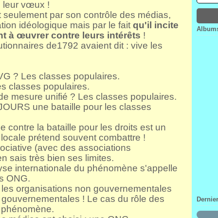
 leur vœux !
Janv
Févr
Mar
Avri
rt seulement par son contrôle des médias,
Janv
Févr
Mar
tion idéologique mais par le fait
qu'il incite
Janv
Févr
Albums
t à œuvrer contre leurs intérêts
!
Janv
tionnaires de1792 avaient dit : vive les
l'IVG ? Les classes populaires.
es classes populaires.
 de mesure unifié ? Les classes populaires.
OUJOURS une bataille pour les classes
e contre la bataille pour les droits est un
 locale prétend souvent combattre !
ssociative (avec des associations
 sais très bien ses limites.
se internationale du phénomène s'appelle
es ONG.
: les organisations non gouvernementales
s gouvernementales ! Le cas du rôle des
Dernie
du phénomène.