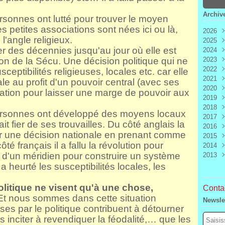
Archiv
sonnes ont lutté pour trouver le moyen
 petites associations sont nées ici ou là,
2026
l'angle religieux.
2025
Aoû
uer des décennies jusqu'au jour où elle est
2024
Juill
Déc
on de la Sécu. Une décision politique qui ne
2023
Juin
Nov
Déc
2022
Mai
Oct
Nov
Déc
eptibilités religieuses, locales etc. car elle
2021
Avri
Sep
Oct
Nov
Déc
le au profit d'un pouvoir central (avec ses
2020
Mar
Aoû
Sep
Oct
Nov
Déc
iation pour laisser une marge de pouvoir aux
2019
Févr
Juill
Aoû
Sep
Oct
Nov
Déc
2018
Janv
Juin
Juill
Aoû
Sep
Oct
Nov
Déc
rsonnes ont développé des moyens locaux
2017
Mai
Juin
Juill
Aoû
Sep
Oct
Nov
Déc
t fier de ses trouvailles. Du côté anglais la
2016
Avri
Mai
Juin
Juill
Aoû
Sep
Oct
Nov
Déc
er une décision nationale en prenant comme
2015
Mar
Avri
Mai
Juin
Juill
Aoû
Sep
Oct
Nov
Déc
ôté français il a fallu la révolution pour
2014
Févr
Mar
Avri
Mai
Juin
Juill
Aoû
Sep
Oct
Nov
Déc
d'un méridien pour construire un système
2013
Janv
Févr
Mar
Avri
Mai
Juin
Juill
Aoû
Sep
Oct
Nov
Déc
Janv
Févr
Mar
Avri
Mai
Juin
Juill
Aoû
Sep
Oct
Nov
Déc
a heurté les susceptibilités locales, les
Janv
Févr
Mar
Avri
Mai
Juin
Juill
Aoû
Sep
Oct
Nov
Janv
Févr
Mar
Avri
Mai
Juin
Juill
Aoû
Sep
olitique ne visent qu'à une chose,
Contac
Janv
Févr
Mar
Avri
Mai
Juin
Juill
Aoû
 Et nous sommes dans cette situation
Newsle
Janv
Févr
Mar
Avri
Mai
Juin
Juill
ses par le politique contribuent à détourner
Janv
Févr
Mar
Avri
Mai
Juin
es inciter à revendiquer la féodalité,… que les
Janv
Févr
Mar
Avri
Mai