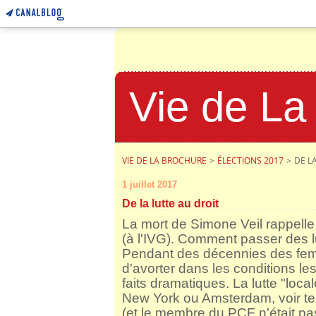
Vie de La
VIE DE LA BROCHURE
>
ÉLECTIONS 2017
>
DE L
1 juillet 2017
De la lutte au droit
La mort de Simone Veil rappelle l
(à l'IVG).
Comment passer des lut
Pendant des décennies des femm
d'avorter dans les conditions le
faits dramatiques.
La lutte "loca
New York ou Amsterdam, voir tel
(et le membre du PCF n'était pa