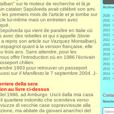
alban" sur le moteur de recherche et là je
Archiv
ain catalan Sepúlveda avait célébré son ami.
 les premiers mots de l'article et je tombe sur
2026
ticle lui-même mais un entretien avec
2025
Aoû
oqué.
2024
Juill
Déc
Sepúlveda qui vient de paraître en Italie où
2023
Juin
Nov
Déc
s avec des rebelles et qui s'appelle
Storie
2022
Mai
Oct
Nov
Déc
2021
Avri
Sep
Oct
Nov
Déc
il a repris son article sur Vazquez Montalban).
2020
Mar
Aoû
Sep
Oct
Nov
Déc
 espagnol quant à la version française, elle
2019
Févr
Juill
Aoû
Sep
Oct
Nov
Déc
 trois ans. Sans attendre, pour les
2018
Janv
Juin
Juill
Aoû
Sep
Oct
Nov
Déc
ous offrir l'introduction où en 1986 l'écrivain
2017
Mai
Juin
Juill
Aoû
Sep
Oct
Nov
Déc
asseport chilien.
2016
Avri
Mai
Juin
Juill
Aoû
Sep
Oct
Nov
Déc
tendre 1993 pour retrouver un passeport
2015
Mar
Avri
Mai
Juin
Juill
Aoû
Sep
Oct
Nov
Déc
aussi sur
Il Manifesto
le 7 septembre 2004. J-
2014
Févr
Mar
Avri
Mai
Juin
Juill
Aoû
Sep
Oct
Nov
Déc
2013
Janv
Févr
Mar
Avri
Mai
Juin
Juill
Aoû
Sep
Oct
Nov
Déc
orriere della sera
Janv
Févr
Mar
Avri
Mai
Juin
Juill
Aoû
Sep
Oct
Nov
Déc
Janv
Févr
Mar
Avri
Mai
Juin
Juill
Aoû
Sep
Oct
Nov
ion au livre ci-dessus
Janv
Févr
Mar
Avri
Mai
Juin
Juill
Aoû
Sep
 del 1986, ad Amburgo. Uscii dalla mia casa
Contac
Janv
Févr
Mar
Avri
Mai
Juin
Juill
Aoû
, il quartiere indomito che scendeva verso
Newsle
Janv
Févr
Mar
Avri
Mai
Juin
Juill
ate viuzze di vecchie case sopravvissute alla
Janv
Févr
Mar
Avri
Mai
Juin
zione, ma abitate da giovani anarchici del
Janv
Févr
Mar
Avri
Mai