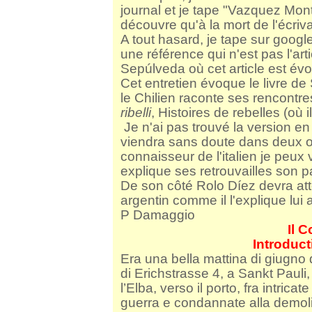
journal et je tape "Vazquez Mont
découvre qu'à la mort de l'écriv
A tout hasard, je tape sur google
une référence qui n'est pas l'ar
Sepúlveda où cet article est év
Cet entretien évoque le livre de 
le Chilien raconte ses rencontre
ribelli
, Histoires de rebelles (où 
Je n'ai pas trouvé la version en
viendra sans doute dans deux ou
connaisseur de l'italien je peux v
explique ses retrouvailles son p
De son côté Rolo Díez devra at
argentin comme il l'explique lui 
P Damaggio
Il C
Introduct
Era una bella mattina di giugno
di Erichstrasse 4, a Sankt Pauli
l’Elba, verso il porto, fra intric
guerra e condannate alla demoli