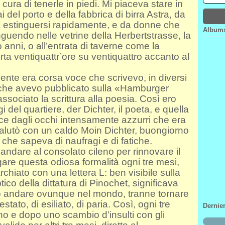
a di tenerle in piedi. Mi piaceva stare in
Janv
Févr
Mar
Avri
 del porto e della fabbrica di birra Astra, da
Janv
Févr
Mar
 a estinguersi rapidamente, e da donne che
Janv
Févr
Albums
nguendo nelle vetrine della Herbertstrasse, la
Janv
o anni, o all’entrata di taverne come la
erta ventiquattr’ore su ventiquattro accanto al
gente era corsa voce che scrivevo, in diversi
 che avevo pubblicato sulla «Hamburger
ociato la scrittura alla poesia. Così ero
 del quartiere, der Dichter, il poeta, e quella
ce dagli occhi intensamente azzurri che era
 salutò con un caldo Moin Dichter, buongiorno
to che sapeva di naufragi e di fatiche.
andare al consolato cileno per rinnovare il
gare questa odiosa formalità ogni tre mesi,
chiato con una lettera L: ben visibile sulla
ico della dittatura di Pinochet, significava
 andare ovunque nel mondo, tranne tornare
stato, di esiliato, di paria. Così, ogni tre
Dernie
no e dopo uno scambio d’insulti con gli