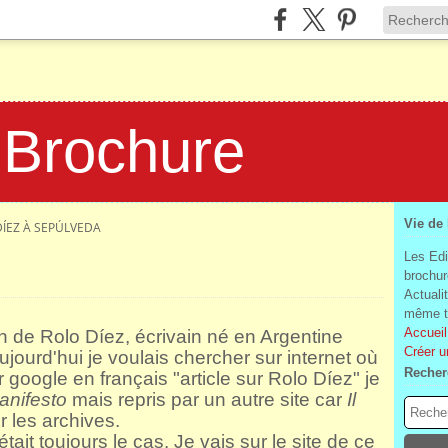
 Brochure
Vie de
DÍEZ À SEPÚLVEDA
Les Edi
brochur
Actuali
même te
Accueil
n de Rolo Díez, écrivain né en Argentine
Créer u
ujourd'hui je voulais chercher sur internet où
Recher
r google en français "article sur Rolo Díez" je
Manifesto
mais repris par un autre site car
Il
 les archives.
'était toujours le cas. Je vais sur le site de ce