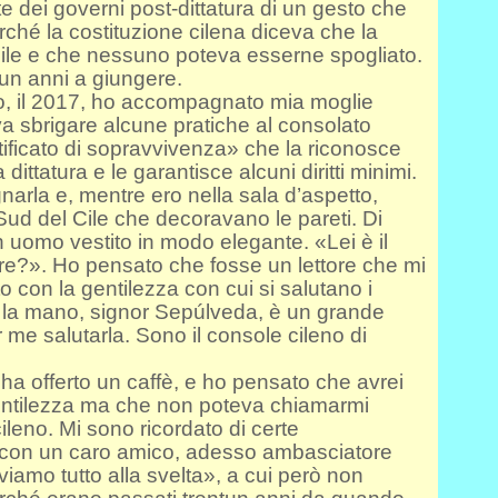
e dei governi post-dittatura di un gesto che
erché la costituzione cilena diceva che la
abile e che nessuno poteva esserne spogliato.
tun anni a giungere.
no, il 2017, ho accompagnato mia moglie
 sbrigare alcune pratiche al consolato
rtificato di sopravvivenza» che la riconosce
dittatura e le garantisce alcuni diritti minimi.
arla e, mentre ero nella sala d’aspetto,
 Sud del Cile che decoravano le pareti. Di
 uomo vestito in modo elegante. «Lei è il
ore?». Ho pensato che fosse un lettore che mi
o con la gentilezza con cui si salutano i
rle la mano, signor Sepúlveda, è un grande
 me salutarla. Sono il console cileno di
i ha offerto un caffè, e ho pensato che avrei
gentilezza ma che non poteva chiamarmi
ileno. Mi sono ricordato di certe
 con un caro amico, adesso ambasciatore
olviamo tutto alla svelta», a cui però non