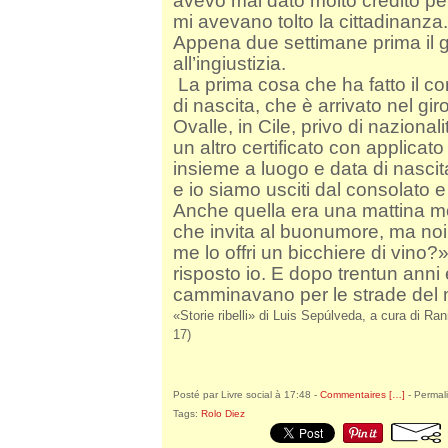
avevo mai dato molto credito p
mi avevano tolto la cittadinanza
Appena due settimane prima il g
all’ingiustizia.
La prima cosa che ha fatto il con
di nascita, che è arrivato nel gir
Ovalle, in Cile, privo di nazional
un altro certificato con applicato
insieme a luogo e data di nascit
e io siamo usciti dal consolato 
Anche quella era una mattina mol
che invita al buonumore, ma noi
me lo offri un bicchiere di vino
risposto io. E dopo trentun ann
camminavano per le strade del
«Storie ribelli» di Luis Sepúlveda, a cura di Ra
17)
Posté par Livre social à 17:48 -
Commentaires [
…
]
- Permali
Tags:
Rolo Diez