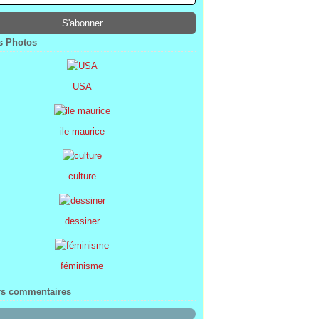
ier
ier
s
l
(1)
(74)
(34)
(47)
ier
ier
s
(8)
(45)
(52)
ier
ier
(7)
(68)
 Photos
ier
(2)
USA
ile maurice
culture
dessiner
féminisme
rs commentaires