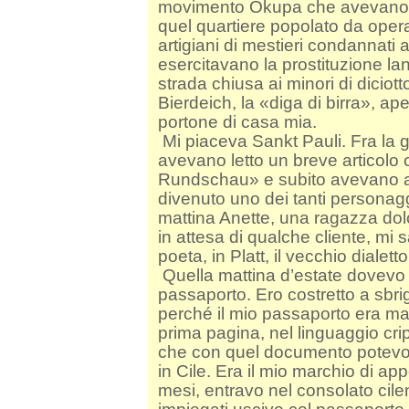
movimento Okupa che avevano cur
quel quartiere popolato da operai
artigiani di mestieri condannati
esercitavano la prostituzione la
strada chiusa ai minori di diciott
Bierdeich, la «diga di birra», ap
portone di casa mia.
Mi piaceva Sankt Pauli. Fra la 
avevano letto un breve articolo
Rundschau» e subito avevano ass
divenuto uno dei tanti personaggi
mattina Anette, una ragazza dol
in attesa di qualche cliente, mi
poeta, in Platt, il vecchio dialet
Quella mattina d’estate dovevo 
passaporto. Ero costretto a sbri
perché il mio passaporto era mar
prima pagina, nel linguaggio cript
che con quel documento potevo
in Cile. Era il mio marchio di appe
mesi, entravo nel consolato cile