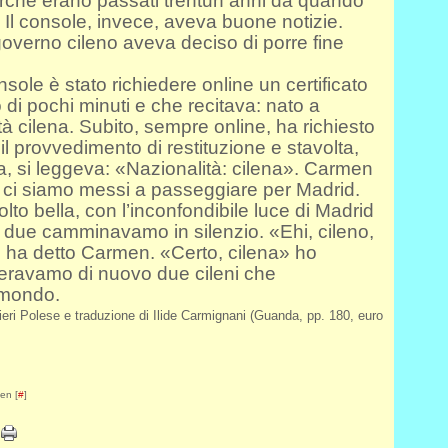
erché erano passati trentun anni da quando
. Il console, invece, aveva buone notizie.
overno cileno aveva deciso di porre fine
sole è stato richiedere online un certificato
o di pochi minuti e che recitava: nato a
ità cilena. Subito, sempre online, ha richiesto
 il provvedimento di restituzione e stavolta,
a, si leggeva: «Nazionalità: cilena». Carmen
e ci siamo messi a passeggiare per Madrid.
to bella, con l’inconfondibile luce di Madrid
 due camminavamo in silenzio. «Ehi, cileno,
?» ha detto Carmen. «Certo, cilena» ho
i eravamo di nuovo due cileni che
 mondo.
nieri Polese e traduzione di Ilide Carmignani (Guanda, pp. 180, euro
en [
#
]