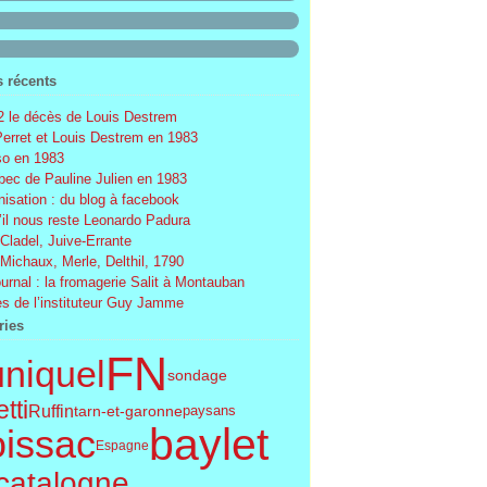
s récents
 le décès de Louis Destrem
Perret et Louis Destrem en 1983
o en 1983
ec de Pauline Julien en 1983
nisation : du blog à facebook
’il nous reste Leonardo Padura
 Cladel, Juive-Errante
 Michaux, Merle, Delthil, 1790
ournal : la fromagerie Salit à Montauban
s de l’instituteur Guy Jamme
ries
FN
uniquel
sondage
tti
Ruffin
tarn-et-garonne
paysans
baylet
issac
Espagne
catalogne