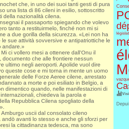
inochet che, in uno dei suoi tanti gesti di pura
Conse
una lista di 86 cileni in esilio, sottoscritto
P
i della nazionalità cilena.
consegnai il passaporto spiegando che volevo
dé
ero tanto a restituirmelo, finché non mi si
législa
e a due gorilla della sicurezza. «Lei non ha
m
 le sue attività sovversive e antipatriottiche le
uò andare.»
él
Mi ci vollero mesi a ottenere dall’Onu il
i, documento che alle frontiere nessun
M
ire ultimo negli aeroporti. Apolide vuol dire
vo queste cose e mi torna in mente un uomo
enerale delle Forze Aeree cilene, arrestato
vazqu
ndannato a morte e poi esiliato in Belgio, a
Cas
on dimentico quando, nelle manifestazioni di
Vis
internazionali, chiedeva la parola e
ella Repubblica Cilena spogliato della
Depuis
».
d Amburgo uscii dal consolato cileno
a andò avanti lo stesso e anche gli sforzi per
presi la cittadinanza tedesca, ma sono