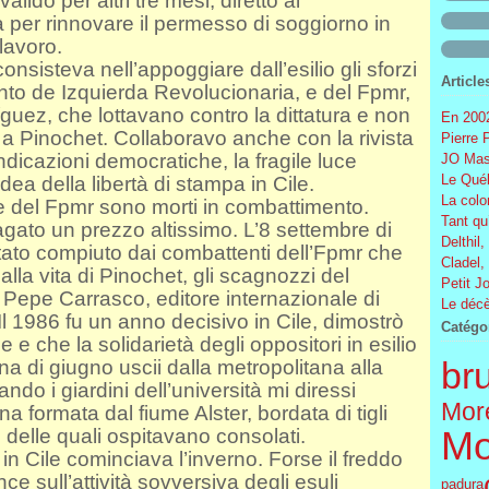
lido per altri tre mesi, diretto al
a per rinnovare il permesso di soggiorno in
 lavoro.
consisteva nell’appoggiare dall’esilio gli sforzi
Article
nto de Izquierda Revolucionaria, e del Fpmr,
íguez, che lottavano contro la dittatura e non
En 2002
 Pinochet. Collaboravo anche con la rivista
Pierre 
endicazioni democratiche, la fragile luce
JO Mas
Le Québ
idea della libertà di stampa in Cile.
La colo
 e del Fpmr sono morti in combattimento.
Tant qu
agato un prezzo altissimo. L’8 settembre di
Delthil,
entato compiuto dai combattenti dell’Fpmr che
Cladel,
la vita di Pinochet, gli scagnozzi del
Petit J
 Pepe Carrasco, editore internazionale di
Le décè
Il 1986 fu un anno decisivo in Cile, dimostrò
Catégo
e e che la solidarietà degli oppositori in esilio
br
ina di giugno uscii dalla metropolitana alla
do i giardini dell’università mi diressi
More
a formata dal fiume Alster, bordata di tigli
e delle quali ospitavano consolati.
Mo
n Cile cominciava l’inverno. Forse il freddo
ence sull’attività sovversiva degli esuli
padura