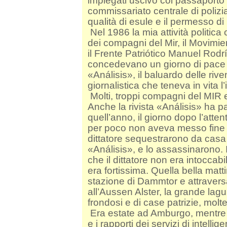
impiegati uscivo col passaporto va
commissariato centrale di polizi
qualità di esule e il permesso di
Nel 1986 la mia attività politica 
dei compagni del Mir, il Movimie
il Frente Patriótico Manuel Rodr
concedevano un giorno di pace a
«Análisis», il baluardo delle riv
giornalistica che teneva in vita l’
M
olti, troppi compagni del MIR
Anche la rivista «Análisis» ha p
quell’anno, il giorno dopo l’att
per poco non aveva messo fine al
dittatore sequestrarono da casa
«Análisis», e lo assassinarono. 
che il dittatore non era intoccabil
era fortissima. Quella bella matt
stazione di Dammtor e attraversan
all’Aussen Alster, la grande lagun
frondosi e di case patrizie, molt
Era estate ad Amburgo, mentre i
e i rapporti dei servizi di intellig