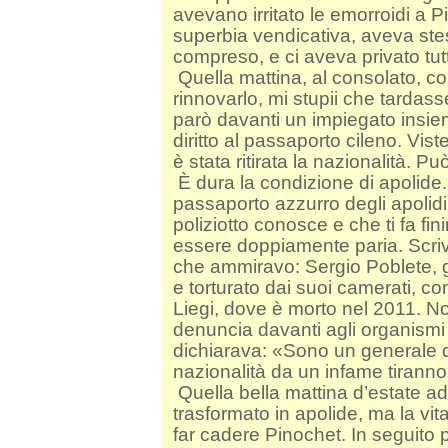
avevano irritato le emorroidi a P
superbia vendicativa, aveva steso 
compreso, e ci aveva privato tutt
Quella mattina, al consolato, 
rinnovarlo, mi stupii che tardass
parò davanti un impiegato insiem
diritto al passaporto cileno. Viste
è stata ritirata la nazionalità. P
È dura la condizione di apolide. 
passaporto azzurro degli apolid
poliziotto conosce e che ti fa fin
essere doppiamente paria. Scri
che ammiravo: Sergio Poblete, g
e torturato dai suoi camerati, co
Liegi, dove è morto nel 2011. N
denuncia davanti agli organismi 
dichiarava: «Sono un generale d
nazionalità da un infame tiranno
Quella bella mattina d’estate a
trasformato in apolide, ma la vit
far cadere Pinochet. In seguito 