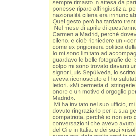
sempre rimasto in attesa da part
ponesse riparo all’ingiustizia, p
nazionalità cilena era irrinunci
Quel gesto però ha tardato tren
Nel mese di aprile di quest’an
Carmen a Madrid, perché doveva
cileno, e cioè richiedere un «ce
come ex prigioniera politica della 
Io mi sono limitato ad accompagn
guardavo le belle fotografie del
colpo mi sono trovato davanti un
signor Luis Sepúlveda, lo scritt
aveva riconosciuto e l’ho salutat
lettori. «Mi permetta di stringe
onore e un motivo d’orgoglio per
Madrid».
Mi ha invitato nel suo ufficio, m
dovuto ringraziarlo per la sua 
compatriota, perché io non ero c
conversazioni che avevo avuto
del Cile in Italia, e dei suoi «ris