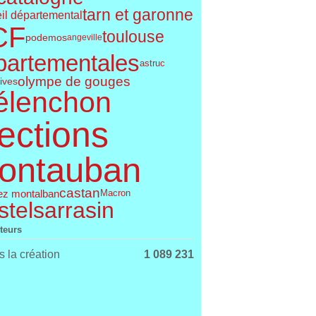
tarn et garonne
il départemental
CF
toulouse
podemos
angeville
partementales
astruc
olympe de gouges
tives
élenchon
ections
ontauban
castan
ez montalban
Macron
telsarrasin
iteurs
 la création
1 089 231