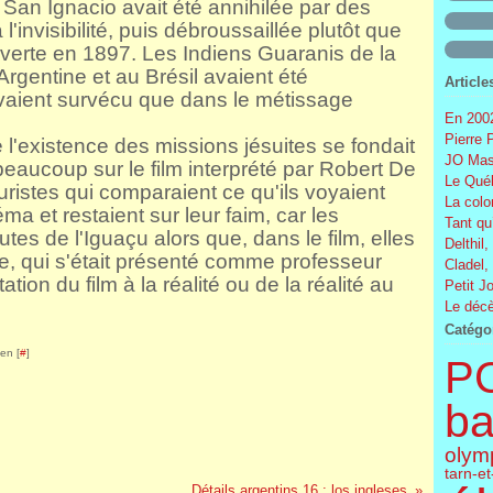
de San Ignacio avait été annihilée par des
invisibilité, puis débroussaillée plutôt que
uverte en 1897. Les Indiens Guaranis de la
rgentine et au Brésil avaient été
Article
avaient survécu que dans le métissage
En 2002
Pierre 
e l'existence des missions jésuites se fondait
JO Mas
 beaucoup sur le film interprété par Robert De
Le Québ
uristes qui comparaient ce qu'ils voyaient
La colo
ma et restaient sur leur faim, car les
Tant qu
utes de l'Iguaçu alors que, dans le film, elles
Delthil,
ide, qui s'était présenté comme professeur
Cladel,
ation du film à la réalité ou de la réalité au
Petit J
Le décè
Catégo
en [
#
]
P
ba
olym
tarn-e
Détails argentins 16 : los ingleses