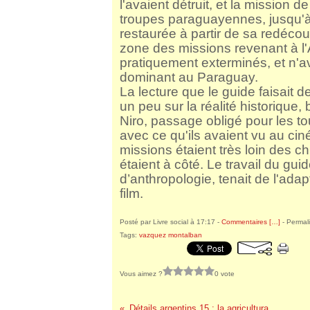
l'avaient détruit, et la mission 
troupes paraguayennes, jusqu'à l'
restaurée à partir de sa redéco
zone des missions revenant à l'A
pratiquement exterminés, et n'
dominant au Paraguay.
La lecture que le guide faisait d
un peu sur la réalité historique,
Niro, passage obligé pour les to
avec ce qu'ils avaient vu au ciné
missions étaient très loin des ch
étaient à côté. Le travail du gu
d’anthropologie, tenait de l'adapt
film.
Posté par Livre social à 17:17 -
Commentaires [
…
]
- Permali
Tags:
vazquez montalban
Vous aimez ?
0 vote
Détails argentins 15 : la agricultura