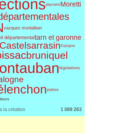
ections
Moretti
paysans
départementales
N
vazquez montalban
tarn et garonne
il départemental
Castelsarrasin
Espagne
issac
bruniquel
ontauban
législatives
alogne
élenchon
padura
iteurs
 la création
1 089 263