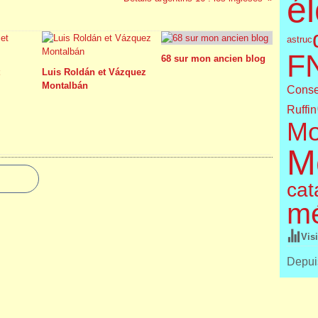
él
astruc
F
68 sur mon ancien blog
t
Luis Roldán et Vázquez
Montalbán
Conse
Ruffin
Mo
M
cat
m
Vis
Depuis