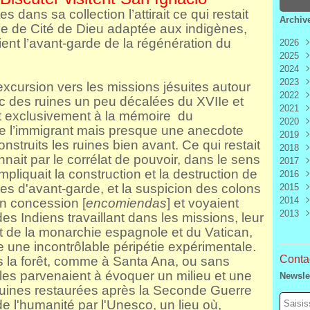
es dans sa collection l’attirait ce qui restait
Archiv
ive de Cité de Dieu adaptée aux indigènes,
ent l’avant-garde de la régénération du
2026
2025
Aoû
2024
Juill
Déc
2023
Juin
Nov
Déc
excursion vers les missions jésuites autour
2022
Mai
Oct
Nov
Déc
c des ruines un peu décalées du XVIIe et
2021
Avri
Sep
Oct
Nov
Déc
nt exclusivement à la mémoire du
2020
Mar
Aoû
Sep
Oct
Nov
Déc
de l’immigrant mais presque une anecdote
2019
Févr
Juill
Aoû
Sep
Oct
Nov
Déc
nstruits les ruines bien avant. Ce qui restait
2018
Janv
Juin
Juill
Aoû
Sep
Oct
Nov
Déc
nait par le corrélat de pouvoir, dans le sens
2017
Mai
Juin
Juill
Aoû
Sep
Oct
Nov
Déc
liquait la construction et la destruction de
2016
Avri
Mai
Juin
Juill
Aoû
Sep
Oct
Nov
Déc
tres d'avant-garde, et la suspicion des colons
2015
Mar
Avri
Mai
Juin
Juill
Aoû
Sep
Oct
Nov
Déc
2014
Févr
Mar
Avri
Mai
Juin
Juill
Aoû
Sep
Oct
Nov
Déc
en concession [
encomiendas
] et voyaient
2013
Janv
Févr
Mar
Avri
Mai
Juin
Juill
Aoû
Sep
Oct
Nov
Déc
es Indiens travaillant dans les missions, leur
Janv
Févr
Mar
Avri
Mai
Juin
Juill
Aoû
Sep
Oct
Nov
Déc
it de la monarchie espagnole et du Vatican,
Janv
Févr
Mar
Avri
Mai
Juin
Juill
Aoû
Sep
Oct
Nov
e une incontrôlable péripétie expérimentale.
Janv
Févr
Mar
Avri
Mai
Juin
Juill
Aoû
Sep
Contac
s la forêt, comme à Santa Ana, ou sans
Janv
Févr
Mar
Avri
Mai
Juin
Juill
Aoû
lles parvenaient à évoquer un milieu et une
Newsle
Janv
Févr
Mar
Avri
Mai
Juin
Juill
ruines restaurées après la Seconde Guerre
Janv
Févr
Mar
Avri
Mai
Juin
e l'humanité par l'Unesco, un lieu où,
Janv
Févr
Mar
Avri
Mai