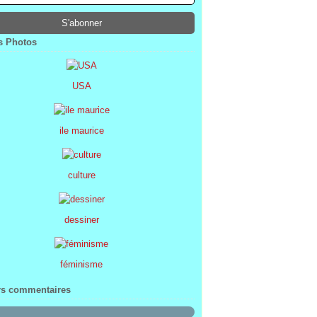
ier
ier
s
l
(1)
(74)
(34)
(47)
ier
ier
s
(8)
(45)
(52)
ier
ier
(7)
(68)
 Photos
ier
(2)
USA
ile maurice
culture
dessiner
féminisme
rs commentaires