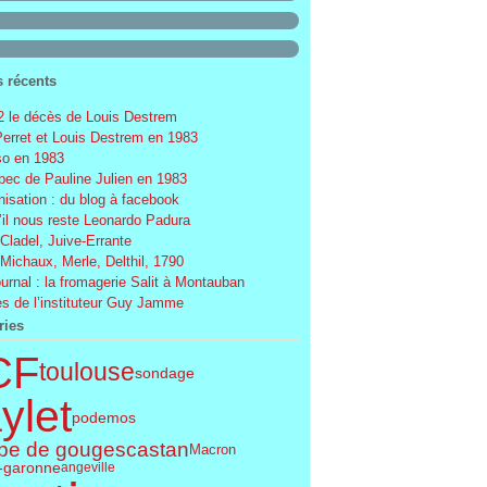
s récents
 le décès de Louis Destrem
Perret et Louis Destrem en 1983
o en 1983
ec de Pauline Julien en 1983
nisation : du blog à facebook
’il nous reste Leonardo Padura
 Cladel, Juive-Errante
 Michaux, Merle, Delthil, 1790
ournal : la fromagerie Salit à Montauban
s de l’instituteur Guy Jamme
ries
CF
toulouse
sondage
ylet
podemos
pe de gouges
castan
Macron
t-garonne
angeville