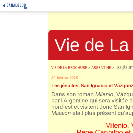
Vie de La
VIE DE LA BROCHURE
>
ARGENTINE
>
LES JÉSU
24 février 2018
Les jésuites, San Ignacio et Vázque
Dans son roman
Milenio
, Vázqu
par l’Argentine qui sera visitée 
nord-est et visitent donc San Igna
Mission
était plus présent qu’au
Milenio,
Pepe Carvalho et 