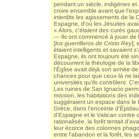
pendant un siècle, indigènes et 
croire ensemble avant que l'expé
interdits les agissements de la
Espagne, d'où les Jésuites avaie
« Alors, c'étaient des curés gau
— Ils ont commencé à jouer de l
[
los guerrilleros de Cristo Rey
],
étaient intelligents et savaient 
Espagne, ils ont toujours été si
découvrent la théologie de la li
l'Église avait déjà son armée de 
chances pour que ceux-là ne lai
universités qu’ils contrôlent. C
Les ruines de San Ignacio permet
mission, les habitations des indig
suggéraient un espace dans le t
Grèce, dans l’enceinte d'Épidaure
d'Espagne et le Vatican contre ce
rationalisée, la forêt tentait d'a
leur écorce des colonnes phagoc
entre l'abandon et la forêt, le