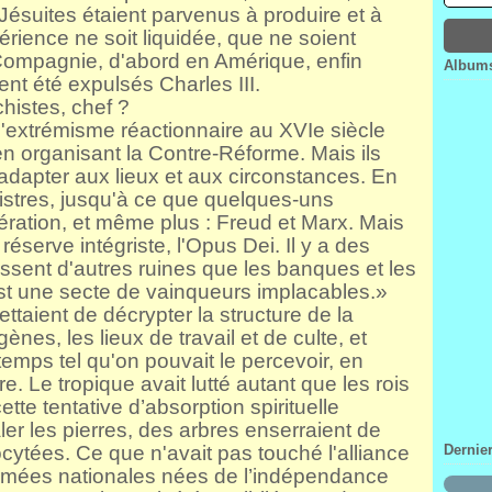
Jésuites étaient parvenus à produire et à
Janv
Févr
Mar
Avri
rience ne soit liquidée, que ne soient
Janv
Févr
Mar
Janv
Févr
 Compagnie, d'abord en Amérique, enfin
Albums
Janv
nt été expulsés Charles III.
chistes, chef ?
'extrémisme réactionnaire au XVIe siècle
 en organisant la Contre-Réforme. Mais ils
s'adapter aux lieux et aux circonstances. En
nistres, jusqu'à ce que quelques-uns
bération, et même plus : Freud et Marx. Mais
réserve intégriste, l'Opus Dei. Il y a des
ssent d'autres ruines que les banques et les
'est une secte de vainqueurs implacables.»
taient de décrypter la structure de la
ènes, les lieux de travail et de culte, et
emps tel qu'on pouvait le percevoir, en
. Le tropique avait lutté autant que les rois
tte tentative d’absorption spirituelle
valer les pierres, des arbres enserraient de
ytées. Ce que n'avait pas touché l'alliance
Dernie
s armées nationales nées de l’indépendance