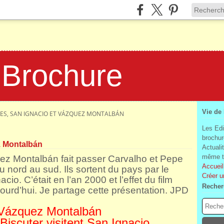
 Brochure
Vie de
ITES, SAN IGNACIO ET VÁZQUEZ MONTALBÁN
Les Edi
brochur
z Montalbán
Actuali
même te
ez Montalbán fait passer Carvalho et Pepe
Accueil
du nord au sud. Ils sortent du pays par le
Créer u
cio. C’était en l’an 2000 et l’effet du film
Recher
jourd’hui. Je partage cette présentation. JPD
 Vázquez Montalbán
Biscuter visitent San Ignacio