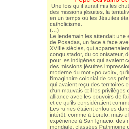
Une fois qu’il aurait mis les chut
des missions jésuites, la tentat
en un temps où les Jésuites étai
catholicisme.
(…)
Le lendemain les attendait une 
de Posadas, un face à face ave
XVIIIe siècles, qui appartenaie
conquistador, du colonisateur, 
pour les indigènes qui avaient co
des missions jésuites impression
moderne du mot «pouvoir», qu'imp
l'imaginaire colonial de ces prê
qui avaient reçu des territoires 
d'un mauvais œil les privilèges d
alliance avec les pouvoirs de fa
et ce qu'ils considéraient comm
Les ruines étaient enfouies dan
intérêt, comme à Loreto, mais e
expérience à San Ignacio, des 
mondiale, classées Patrimoine d