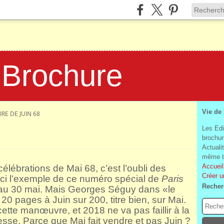
 Brochure
Vie de
RE DE JUIN 68
Les Edi
brochur
Actuali
même te
Accueil
élébrations de Mai 68, c’est l’oubli des
Créer u
ci l’exemple de ce numéro spécial de
Paris
Recher
au 30 mai. Mais Georges Séguy dans «le
20 pages à Juin sur 200, titre bien, sur Mai.
ette manœuvre, et 2018 ne va pas faillir à la
esse. Parce que Mai fait vendre et pas Juin ?