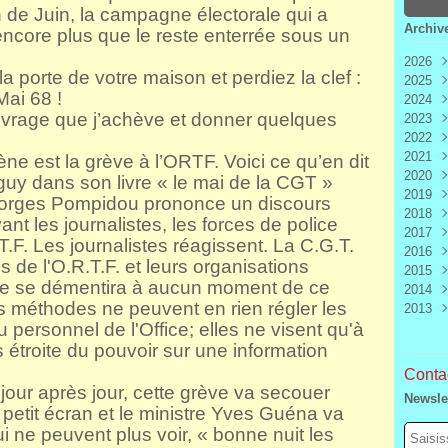
de Juin, la campagne électorale qui a
Archiv
encore plus que le reste enterrée sous un
2026
a porte de votre maison et perdiez la clef :
2025
Aoû
ai 68 !
2024
Juill
Déc
uvrage que j’achève et donner quelques
2023
Juin
Nov
Déc
2022
Mai
Oct
Nov
Déc
2021
Avri
Sep
Oct
Nov
Déc
e est la grève à l’ORTF. Voici ce qu’en dit
2020
Mar
Aoû
Sep
Oct
Nov
Déc
guy dans son livre « le mai de la CGT »
2019
Févr
Juill
Aoû
Sep
Oct
Nov
Déc
eorges Pompidou prononce un discours
2018
Janv
Juin
Juill
Aoû
Sep
Oct
Nov
Déc
t les journalistes, les forces de police
2017
Mai
Juin
Juill
Aoû
Sep
Oct
Nov
Déc
T.F. Les journalistes réagissent. La C.G.T.
2016
Avri
Mai
Juin
Juill
Aoû
Sep
Oct
Nov
Déc
s de l'O.R.T.F. et leurs organisations
2015
Mar
Avri
Mai
Juin
Juill
Aoû
Sep
Oct
Nov
Déc
i ne se démentira à aucun moment de ce
2014
Févr
Mar
Avri
Mai
Juin
Juill
Aoû
Sep
Oct
Nov
Déc
es méthodes ne peuvent en rien régler les
2013
Janv
Févr
Mar
Avri
Mai
Juin
Juill
Aoû
Sep
Oct
Nov
Déc
personnel de l'Office; elles ne visent qu'à
Janv
Févr
Mar
Avri
Mai
Juin
Juill
Aoû
Sep
Oct
Nov
Déc
Janv
Févr
Mar
Avri
Mai
Juin
Juill
Aoû
Sep
Oct
Nov
 étroite du pouvoir sur une information
Janv
Févr
Mar
Avri
Mai
Juin
Juill
Aoû
Sep
Contac
Janv
Févr
Mar
Avri
Mai
Juin
Juill
Aoû
 jour après jour, cette grève va secouer
Newsle
Janv
Févr
Mar
Avri
Mai
Juin
Juill
 petit écran et le ministre Yves Guéna va
Janv
Févr
Mar
Avri
Mai
Juin
qui ne peuvent plus voir, « bonne nuit les
Janv
Févr
Mar
Avri
Mai