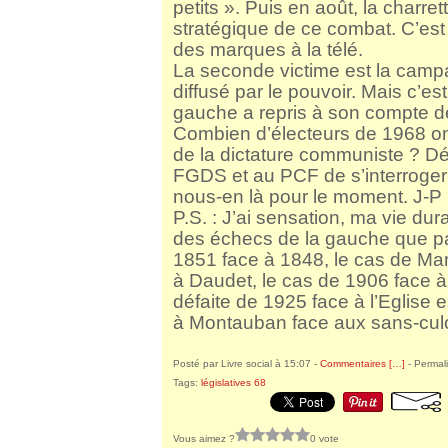
petits ». Puis en août, la charret
stratégique de ce combat. C’est 
des marques à la télé.
La seconde victime est la campa
diffusé par le pouvoir. Mais c’e
gauche a repris à son compte d
Combien d’électeurs de 1968 ont 
de la dictature communiste ? Dén
FGDS et au PCF de s’interroger 
nous-en là pour le moment. J-
P.S. : J’ai sensation, ma vie dur
des échecs de la gauche que pa
1851 face à 1848, le cas de Mar
à Daudet, le cas de 1906 face à 
défaite de 1925 face à l’Eglise 
à Montauban face aux sans-culo
Posté par Livre social à 15:07 -
Commentaires [
…
]
- Permali
Tags:
législatives 68
Vous aimez ?
0 vote