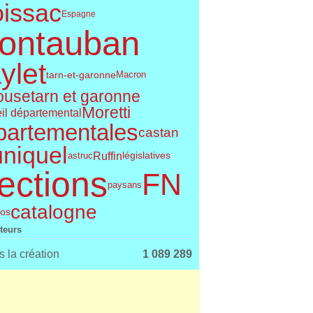
issac
Espagne
ontauban
ylet
tarn-et-garonne
Macron
tarn et garonne
ouse
Moretti
il départemental
partementales
castan
uniquel
Ruffin
législatives
astruc
ections
FN
paysans
catalogne
os
iteurs
 la création
1 089 289