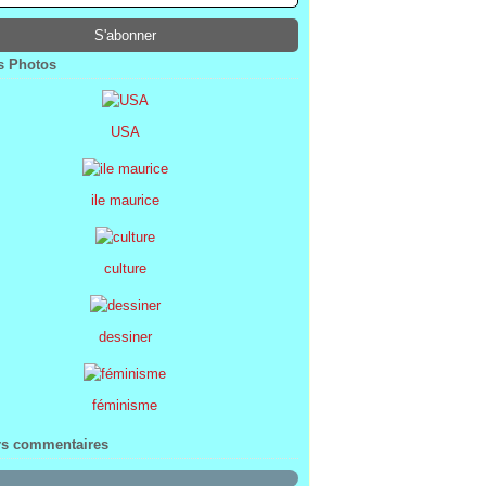
ier
ier
s
l
(1)
(74)
(34)
(47)
ier
ier
s
(8)
(45)
(52)
ier
ier
(7)
(68)
 Photos
ier
(2)
USA
ile maurice
culture
dessiner
féminisme
rs commentaires