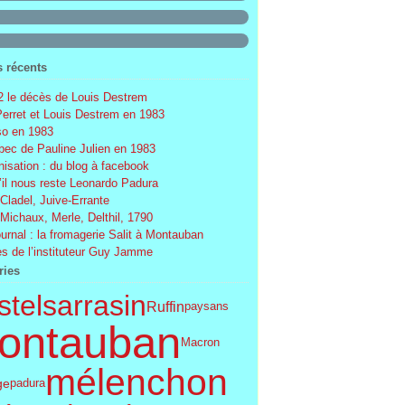
s récents
 le décès de Louis Destrem
Perret et Louis Destrem en 1983
o en 1983
ec de Pauline Julien en 1983
nisation : du blog à facebook
’il nous reste Leonardo Padura
 Cladel, Juive-Errante
 Michaux, Merle, Delthil, 1790
ournal : la fromagerie Salit à Montauban
s de l’instituteur Guy Jamme
ries
telsarrasin
Ruffin
paysans
ontauban
Macron
mélenchon
ge
padura