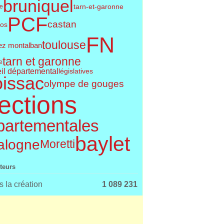
bruniquel
tarn-et-garonne
le
PCF
castan
os
FN
toulouse
ez montalban
tarn et garonne
e
il départemental
législatives
issac
olympe de gouges
ections
partementales
baylet
alogne
Moretti
iteurs
 la création
1 089 231