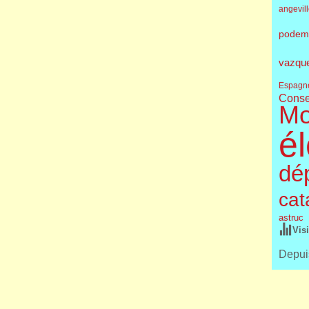
angevil
podem
vazqu
Espagn
Conse
Mo
él
dé
cat
astruc
Vis
Depuis