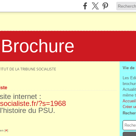
 Brochure
Vie de
STITUT DE LA TRIBUNE SOCIALISTE
Les Edi
brochur
iste
Actuali
ite internet :
même te
Accueil
-socialiste.fr/?s=1968
Créer u
l'histoire du PSU.
Recher
en [
#
]