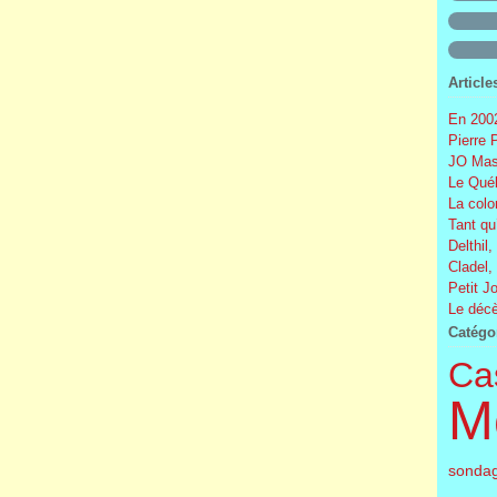
Article
En 2002
Pierre 
JO Mas
Le Québ
La colo
Tant qu
Delthil,
Cladel,
Petit J
Le décè
Catégo
Cas
M
sonda