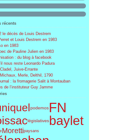
s récents
 le décès de Louis Destrem
Perret et Louis Destrem en 1983
o en 1983
ec de Pauline Julien en 1983
nisation : du blog à facebook
’il nous reste Leonardo Padura
 Cladel, Juive-Errante
 Michaux, Merle, Delthil, 1790
ournal : la fromagerie Salit à Montauban
s de l’instituteur Guy Jamme
ries
FN
uniquel
podemos
baylet
issac
législatives
Moretti
paysans
le