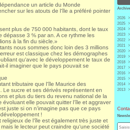
dépendance un article du Monde
Archiv
cher sur les atouts de l’île a préféré pointer
2026
2025
Aoû
sent plus de 750 000 habitants, dont le taux
2024
Juill
Déc
 dépasse 3 % par an. A ce rythme les
2023
Juin
Nov
Déc
2022
Mai
Oct
Nov
Déc
ons à la fin du siècle.»
2021
Avri
Sep
Oct
Nov
Déc
bitants nous sommes donc loin des 3 millions
2020
Mar
Aoû
Sep
Oct
Nov
Déc
 erreur est classique chez les démographes
2019
Févr
Juill
Aoû
Sep
Oct
Nov
Déc
ubliant qu’avec le développement le taux de
2018
Janv
Juin
Juill
Aoû
Sep
Oct
Nov
Déc
ait-il imaginer que le pays pouvait se
2017
Mai
Juin
Juill
Aoû
Sep
Oct
Nov
Déc
2016
Avri
Mai
Juin
Juill
Aoû
Sep
Oct
Nov
Déc
que
2015
Mar
Avri
Mai
Juin
Juill
Aoû
Sep
Oct
Nov
Déc
nt tributaire que l’île Maurice des
2014
Févr
Mar
Avri
Mai
Juin
Juill
Aoû
Sep
Oct
Nov
Déc
. Le sucre et ses dérivés représentent en
2013
Janv
Févr
Mar
Avri
Mai
Juin
Juill
Aoû
Sep
Oct
Nov
Déc
Janv
Févr
Mar
Avri
Mai
Juin
Juill
Aoû
Sep
Oct
Nov
Déc
ons et plus du tiers du revenu national de la
Janv
Févr
Mar
Avri
Mai
Juin
Juill
Aoû
Sep
Oct
Nov
évoluant elle pouvait quitter l’île et aggraver
Janv
Févr
Mar
Avri
Mai
Juin
Juill
Aoû
Sep
 est juste si on n’imagine pas que ce pays
Contac
Janv
Févr
Mar
Avri
Mai
Juin
Juill
Aoû
 développement !
Newsle
Janv
Févr
Mar
Avri
Mai
Juin
Juill
 religieux de l’île est également très juste et
Janv
Févr
Mar
Avri
Mai
Juin
r mais le lecteur peut craindre qu’une société
Janv
Févr
Mar
Avri
Mai