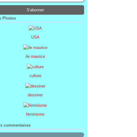
ier
ier
s
l
(1)
(74)
(34)
(47)
ier
ier
s
(8)
(45)
(52)
ier
ier
(7)
(68)
 Photos
ier
(2)
USA
ile maurice
culture
dessiner
féminisme
rs commentaires