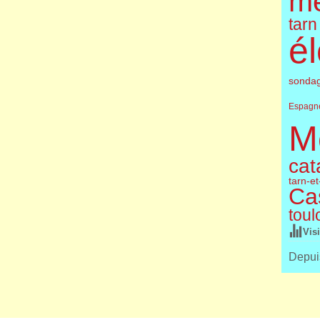
m
tarn
él
sonda
Espagn
M
cat
tarn-e
Cas
toul
Vis
Depuis