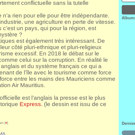
tement conflictuelle sans la tutelle
Janv
Févr
Mar
Avri
Janv
Févr
Mar
ce n’a rien pour elle pour être indépendante.
Janv
Févr
Albums
ndustrie, une agriculture en perte de vitesse.
Janv
 c’est un pays, qui pour la région, est
mystère ?
litiques est également très intéressant. De
leur côté pluri-ethnique et pluri-religieux
isme excessif. En 2018 le débat sur le
 comme celui sur la corruption. En réalité le
nglais et du système français ce qui a
nant de l’île avec le tourisme comme force
force entre les mains des Mauriciens comme
ion Air Mauritius.
ficielle est l’anglais la presse est le plus
storique
Express.
(le dessin est issu de ce
en [
#
]
Dernie