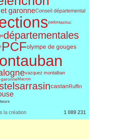
élenchon
 et garonne
Conseil départemental
ections
astruc
padura
départementales
ge
PCF
olympe de gouges
e
ontauban
alogne
vazquez montalban
t-garonne
Macron
telsarrasin
castan
Ruffin
ouse
iteurs
 la création
1 089 231