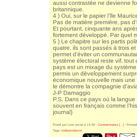
aussi contrastée ne devienne for
britannique.
4 ) Oui, sur le papier l’île Mauri
Pas de matière première, pas d’i
Et pourtant, cinquante ans après
fortement développé. Par quel 
5 ) Le chapitre sur les partis po
quatre, ils sont passés à trois et 
permet d’éviter un communautar
système électoral reste vif, tout
pays est un mixage du système a
permis un développement surpre
économique nouvelle mais une 
le démontre la compagnie d’aviat
J-P Damaggio
P.S. Dans ce pays où la langue of
souvent en français comme l’hi
journal)
Posté par Livre social à 13:36 -
Commentaires [
…
]
- Permali
Tags:
indépendance