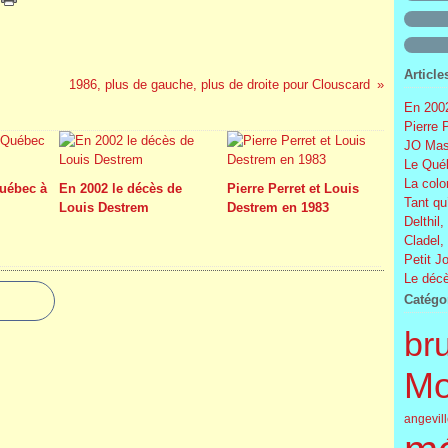
Article
1986, plus de gauche, plus de droite pour Clouscard
En 2002
Pierre 
JO Mas
Le Québ
La colo
uébec à
En 2002 le décès de
Pierre Perret et Louis
Tant qu
Louis Destrem
Destrem en 1983
Delthil,
Cladel,
Petit J
Le décè
Catégo
br
Mo
angevil