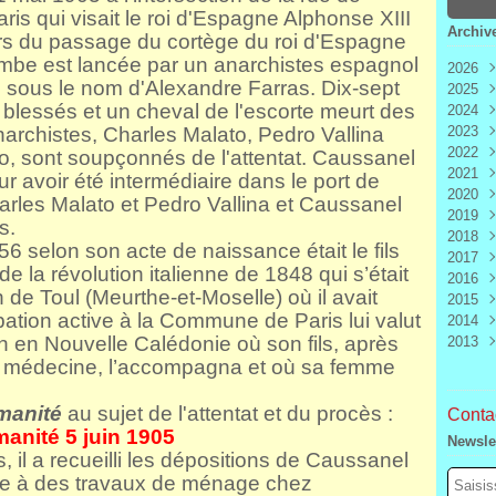
ris qui visait le roi d'Espagne Alphonse XIII
Archiv
ors du passage du cortège du roi d'Espagne
ombe est lancée par un anarchistes espagnol
2026
 sous le nom d'Alexandre Farras.
Dix-sept
2025
Aoû
 blessés et un cheval de l'escorte meurt des
2024
Juill
Déc
archistes, Charles Malato, Pedro Vallina
2023
Juin
Nov
Déc
2022
Mai
Oct
Nov
Déc
ro, sont soupçonnés de l'attentat. Caussanel
2021
Avri
Sep
Oct
Nov
Déc
 avoir été intermédiaire dans le port de
2020
Mar
Aoû
Sep
Oct
Nov
Déc
rles Malato et Pedro Vallina et Caussanel
2019
Févr
Juill
Aoû
Sep
Oct
Nov
Déc
s.
2018
Janv
Juin
Juill
Aoû
Sep
Oct
Nov
Déc
856 selon son acte de naissance était le fils
2017
Mai
Juin
Juill
Aoû
Sep
Oct
Nov
Déc
de la révolution italienne de 1848 qui s’était
2016
Avri
Mai
Juin
Juill
Aoû
Sep
Oct
Nov
Déc
 de Toul (Meurthe-et-Moselle) où il avait
2015
Mar
Avri
Mai
Juin
Juill
Aoû
Sep
Oct
Nov
Déc
pation active à la Commune de Paris lui valut
2014
Févr
Mar
Avri
Mai
Juin
Juill
Aoû
Sep
Oct
Nov
Déc
n en Nouvelle Calédonie où son fils, après
2013
Janv
Févr
Mar
Avri
Mai
Juin
Juill
Aoû
Sep
Oct
Nov
Déc
Janv
Févr
Mar
Avri
Mai
Juin
Juill
Aoû
Sep
Oct
Nov
Déc
 médecine, l’accompagna et où sa femme
Janv
Févr
Mar
Avri
Mai
Juin
Juill
Aoû
Sep
Oct
Nov
Janv
Févr
Mar
Avri
Mai
Juin
Juill
Aoû
Sep
manité
au sujet de l'attentat et du procès :
Contac
Janv
Févr
Mar
Avri
Mai
Juin
Juill
Aoû
anité 5 juin 1905
Newsle
Janv
Févr
Mar
Avri
Mai
Juin
Juill
, il a recueilli les dépositions de Caussanel
Janv
Févr
Mar
Avri
Mai
Juin
ée à des travaux de ménage chez
Janv
Févr
Mar
Avri
Mai