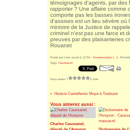
témoignages d'agents, par des f
rapporter ? Une affaire comme 
comporte pas les basses ironie
d'assises est un lieu sévère où l
ministre de la Justice de rappe
criminel n'est pas une farce et d
preuves par des plaisanteries c
Rouanet
Posté par Livre social à 13:54 -
Commentaires [
…
]
- Permali
Tags:
Caussanel
Vous aimez ?
0 vote
Horacio Castellanos Moya à Toulouse
Vous aimerez aussi :
Charles Caussanel,
député de l'Aveyron
Dictionnaire de l