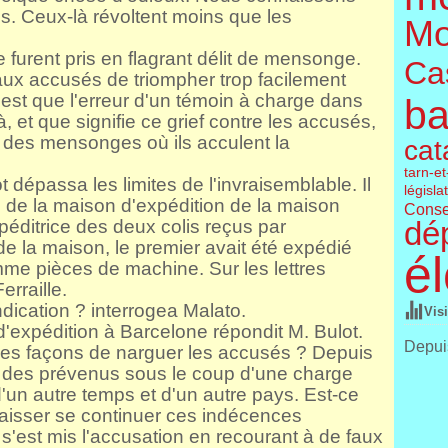
. Ceux-là révoltent moins que les
Mo
 furent pris en flagrant délit de mensonge.
Cas
aux accusés de triompher trop facilement
'est que l'erreur d'un témoin à charge dans
ba
, et que signifie ce grief contre les accusés,
t des mensonges où ils acculent la
cat
tarn-e
t dépassa les limites de l'invraisemblable. Il
législa
yé de la maison d'expédition de la maison
Conse
dé
éditrice des deux colis reçus par
de la maison, le premier avait été expédié
él
e pièces de machine. Sur les lettres
erraille.
ication ? interrogea Malato.
Vis
d'expédition à Barcelone répondit M. Bulot.
Depuis
is ces façons de narguer les accusés ? Depuis
e des prévenus sous le coup d'une charge
'un autre temps et d'un autre pays. Est-ce
 laisser se continuer ces indécences
 s'est mis l'accusation en recourant à de faux