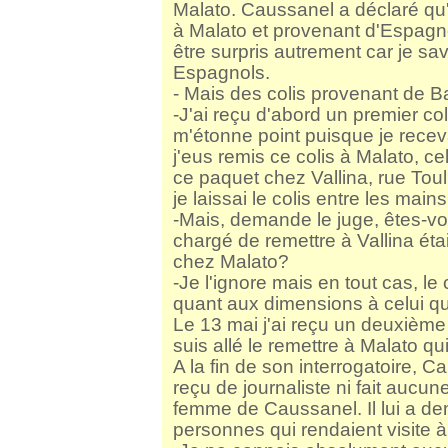
Malato.
Caussanel a déclaré qu'
à Malato et provenant d'Espagne.
être surpris autrement car je sa
Espagnols.
- Mais des colis provenant de B
-J'ai reçu d'abord un premier col
m'étonne point puisque je recev
j'eus remis ce colis à Malato, cel
ce paquet chez Vallina, rue Toull
je laissai le colis entre les main
-Mais, demande le juge, êtes-v
chargé de remettre à Vallina éta
chez Malato?
-Je l'ignore mais en tout cas, le c
quant aux dimensions à celui qu
Le 13 mai j'ai reçu un deuxième 
suis allé le remettre à Malato q
A la fin de son interrogatoire, C
reçu de journaliste ni fait aucu
femme de Caussanel. Il lui a d
personnes qui rendaient visite à