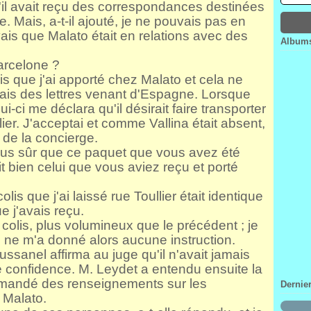
il avait reçu des correspondances destinées
Janv
Févr
Mar
Avri
 Mais, a-t-il ajouté, je ne pouvais pas en
Janv
Févr
Mar
vais que Malato était en relations avec des
Janv
Févr
Albums
Janv
arcelone ?
is que j'ai apporté chez Malato et cela ne
ais des lettres venant d'Espagne. Lorsque
ui-ci me déclara qu'il désirait faire transporter
ier. J'acceptai et comme Vallina était absent,
s de la concierge.
ous sûr que ce paquet que vous avez été
it bien celui que vous aviez reçu et porté
olis que j'ai laissé rue Toullier était identique
e j'avais reçu.
colis, plus volumineux que le précédent ; je
ui ne m'a donné alors aucune instruction.
aussanel affirma au juge qu'il n'avait jamais
ne confidence. M. Leydet a entendu ensuite la
emandé des renseignements sur les
Dernie
 Malato.