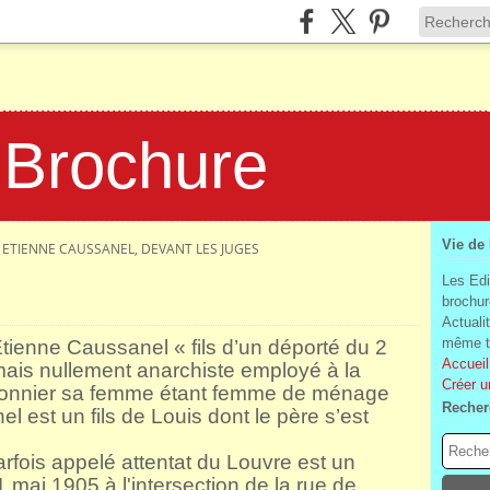
 Brochure
Vie de
ETIENNE CAUSSANEL, DEVANT LES JUGES
Les Edi
brochur
Actuali
même te
tienne Caussanel « fils d’un déporté du 2
Accueil
ais nullement anarchiste employé à la
Créer u
donnier sa femme étant femme de ménage
Recher
 est un fils de Louis dont le père s’est
arfois appelé attentat du Louvre est un
1 mai 1905 à l'intersection de la rue de