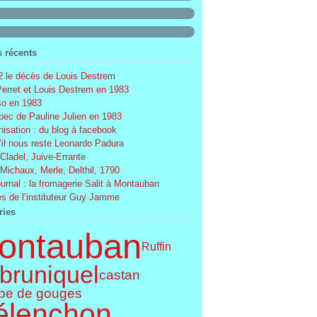
s récents
 le décès de Louis Destrem
Perret et Louis Destrem en 1983
o en 1983
ec de Pauline Julien en 1983
nisation : du blog à facebook
’il nous reste Leonardo Padura
 Cladel, Juive-Errante
 Michaux, Merle, Delthil, 1790
ournal : la fromagerie Salit à Montauban
s de l’instituteur Guy Jamme
ries
ontauban
Ruffin
bruniquel
castan
pe de gouges
élenchon