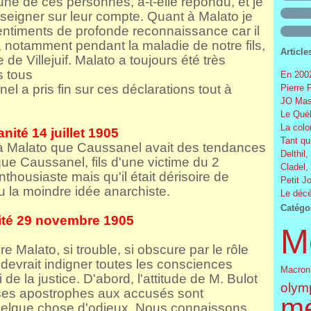
e de ces personnes, a-t-elle répondu, et je
seigner sur leur compte. Quant à Malato je
sentiments de profonde reconnaissance car il
, notamment pendant la maladie de notre fils,
Article
e de Villejuif. Malato a toujours été très
s tous
En 2002
l a pris fin sur ces déclarations tout à
Pierre 
JO Mas
Le Québ
La colo
nité 14 juillet 1905
Tant qu
e à Malato que Caussanel avait des tendances
Delthil,
ue Caussanel, fils d'une victime du 2
Cladel,
thousiaste mais qu'il était dérisoire de
Petit J
u la moindre idée anarchiste.
Le décè
Catégo
té 29 novembre 1905
M
e Malato, si trouble, si obscure par le rôle
, devrait indigner toutes les consciences
Macron
de la justice. D'abord, l'attitude de M. Bulot
olym
ses apostrophes aux accusés sont
m
uelque chose d'odieux. Nous connaissons