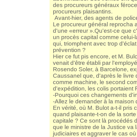
des procureurs généraux féroces
procureurs plaisantins.
Avant-hier, des agents de police
Le procureur général reprocha 
d'une «erreur ».Qu'est-ce que c
un procès capital comme celui-là
qui, triomphent avec trop d'écla
prévention ?
Hier ce fut pis encore, et M. Bulo
venait d'être établi par l'emplo
Rosendo Soler, à Barcelone, exp
Caussanel que, d'après le livre 
comme machine, le second comm
d'expédition, les colis portaient F
-Pourquoi ces changements d'ind
-Allez le demander à la maison 
En vérité, où M. Bulot a-t-il pr
quand plaisante-t-on de la sort
capitale ? Ce sont là procédés d
que le ministre de la Justice va
judiciaires et aggraver le cas où