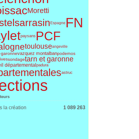
issac
Moretti
FN
telsarrasin
Espagne
ylet
PCF
paysans
alogne
toulouse
angeville
vazquez montalban
t-garonne
podemos
tarn et garonne
tives
sondage
il départemental
padura
partementales
astruc
ections
iteurs
 la création
1 089 263