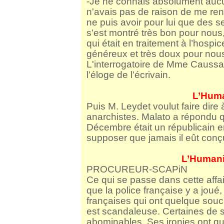
-Je ne connais absolument aucun
n'avais pas de raison de me ren
ne puis avoir pour lui que des 
s'est montré très bon pour nous
qui était en traitement à l’hospic
généreux et très doux pour nou
L'interrogatoire de Mme Caussane
l'éloge de l'écrivain.
L’Huma
Puis M. Leydet voulut faire dir
anarchistes. Malato a répondu q
Décembre était un républicain en
supposer que jamais il eût conç
L’Humani
PROCUREUR-SCAPiN
Ce qui se passe dans cette affair
que la police française y a joué
françaises qui ont quelque souci 
est scandaleuse. Certaines de 
abominables. Ses ironies ont q