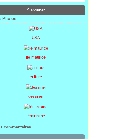
ier
ier
s
l
(1)
(74)
(34)
(47)
ier
ier
s
(8)
(45)
(52)
ier
ier
(7)
(68)
 Photos
ier
(2)
USA
ile maurice
culture
dessiner
féminisme
rs commentaires