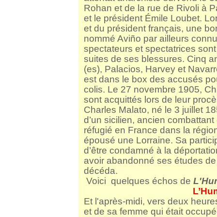
Rohan et de la rue de Rivoli à Pa
et le président Émile Loubet. L
et du président français, une b
nommé Aviño par ailleurs connu
spectateurs et spectatrices sont
suites de ses blessures.
Cinq an
(es), Palacios, Harvey et Navar
est dans le box des accusés pour
colis.
Le 27 novembre 1905, Cha
sont acquittés lors de leur procè
Charles Malato, né le 3 juillet 1
d’un sicilien, ancien combattant 
réfugié en France dans la région
épousé une Lorraine. Sa partici
d’être condamné à la déportatio
avoir abandonné ses études de
décéda.
Voici quelques échos de
L'Hu
L’Hum
Et l'après-midi, vers deux heures
et de sa femme qui était occup