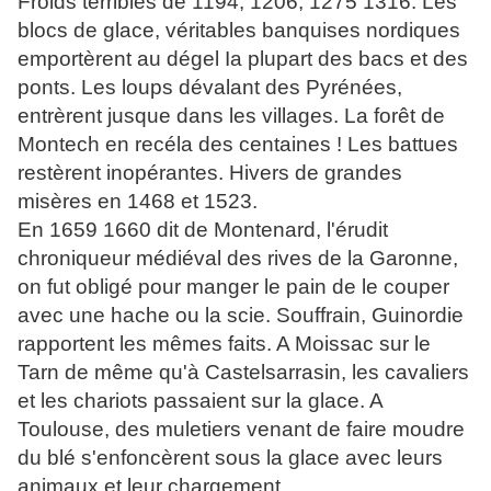
Froids terribles de 1194, 1206, 1275 1316. Les
blocs de glace, véritables banquises nordiques
emportèrent au dégel Ia plupart des bacs et des
ponts. Les loups dévalant des Pyrénées,
entrèrent jusque dans les villages. La forêt de
Montech en recéla des centaines ! Les battues
restèrent inopérantes. Hivers de grandes
misères en 1468 et 1523.
En 1659 1660 dit de Montenard, l'érudit
chroniqueur médiéval des rives de la Garonne,
on fut obligé pour manger le pain de le couper
avec une hache ou la scie. Souffrain, Guinordie
rapportent les mêmes faits. A Moissac sur le
Tarn de même qu'à Castelsarrasin, les cavaliers
et les chariots passaient sur la glace. A
Toulouse, des muletiers venant de faire moudre
du blé s'enfoncèrent sous la glace avec leurs
animaux et leur chargement.