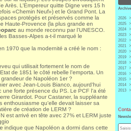
de Arès. L’Empereur quitte Digne vers 15 h
Archiv
efois «Chemin Neuf») et le Grand Pont. La
spaces protégés et préservés comme la
2026
e Haute-Provence (la plus grande en
2025
Aoû
oparc
au monde reconnu par l’UNESCO.
2024
Juill
Déc
2023
Juin
Nov
Déc
s Basses-Alpes a-t-il marqué le
2022
Mai
Oct
Nov
Déc
2021
Avri
Sep
Oct
Nov
Déc
en 1970 que la modernité a créé le nom :
2020
Mar
Aoû
Sep
Oct
Nov
Déc
2019
Févr
Juill
Aoû
Sep
Oct
Nov
Déc
2018
Janv
Juin
Juill
Aoû
Sep
Oct
Nov
Déc
eu qui utilisait fortement le nom de
2017
Mai
Juin
Juill
Aoû
Sep
Oct
Nov
Déc
tat de 1851 le côté rebelle l’emporta. Un
2016
Avri
Mai
Juin
Juill
Aoû
Sep
Oct
Nov
Déc
a grandeur de Napoléon 1
er
?
2015
Mar
Avri
Mai
Juin
Juill
Aoû
Sep
Oct
Nov
Déc
hier avec Jean-Louis Bianco, aujourd’hui
2014
Févr
Mar
Avri
Mai
Juin
Juill
Aoû
Sep
Oct
Nov
Déc
 une forte présence du PS. Le PCF l’a été
2013
Janv
Févr
Mar
Avri
Mai
Juin
Juill
Aoû
Sep
Oct
Nov
Déc
Janv
Févr
Mar
Avri
Mai
Juin
Juill
Aoû
Sep
Oct
Nov
Déc
rre Girardot. Pour Castaner, la suppléante
Janv
Févr
Mar
Avri
Mai
Juin
Juill
Aoû
Sep
Oct
Nov
ns enthousiasme qu’elle devait laisser sa
Janv
Févr
Mar
Avri
Mai
Juin
Juill
Aoû
Sep
atière de création de LERM ?
Contac
Janv
Févr
Mar
Avri
Mai
Juin
Juill
Aoû
N est arrivé en tête avec 27% et LERM juste
Newsle
Janv
Févr
Mar
Avri
Mai
Juin
Juill
ggio
Janv
Févr
Mar
Avri
Mai
Juin
que indique que Napoléon a dormi dans cette
Janv
Févr
Mar
Avri
Mai