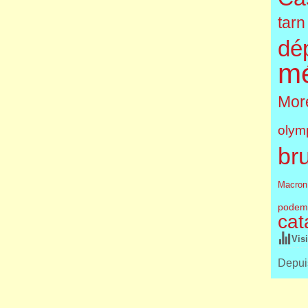
tarn
dé
m
More
olym
br
Macron
podem
cat
Vis
Depuis