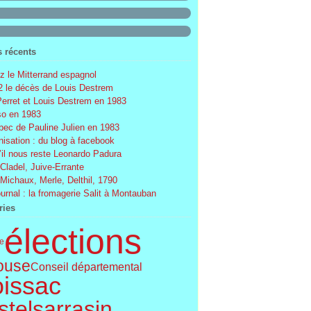
s récents
 le Mitterrand espagnol
 le décès de Louis Destrem
Perret et Louis Destrem en 1983
o en 1983
ec de Pauline Julien en 1983
nisation : du blog à facebook
’il nous reste Leonardo Padura
 Cladel, Juive-Errante
 Michaux, Merle, Delthil, 1790
ournal : la fromagerie Salit à Montauban
ries
élections
le
ouse
Conseil départemental
issac
telsarrasin