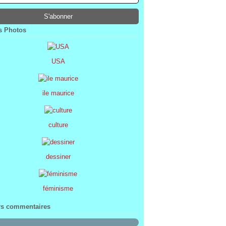
ier
ier
s
l
(1)
(74)
(34)
(47)
ier
ier
s
(8)
(45)
(52)
ier
ier
(7)
(68)
 Photos
ier
(2)
USA
ile maurice
culture
dessiner
féminisme
rs commentaires