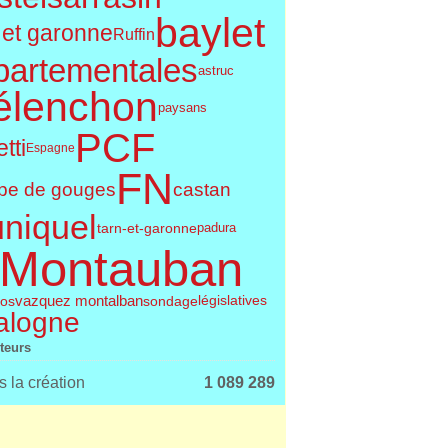
baylet
 et garonne
Ruffin
partementales
astruc
élenchon
paysans
PCF
tti
Espagne
FN
pe de gouges
castan
uniquel
tarn-et-garonne
padura
Montauban
vazquez montalban
législatives
os
sondage
alogne
iteurs
 la création
1 089 289