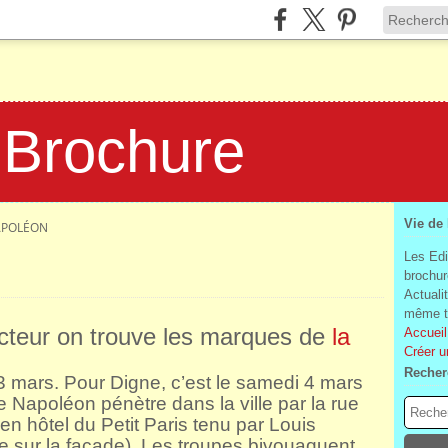
 Brochure
Vie de
APOLÉON
Les Edi
brochur
Actuali
même te
ecteur on trouve les marques de
la
Accueil
Créer u
Recher
3 mars. Pour Digne, c’est le samedi 4 mars
 Napoléon pénètre dans la ville par la rue
en hôtel du Petit Paris tenu par Louis
sur la façade). Les troupes bivouaquent