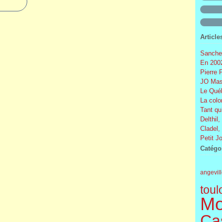
Article
Sanchez
En 2002
Pierre 
JO Mas
Le Québ
La colo
Tant qu
Delthil,
Cladel,
Petit J
Catégo
angevil
toul
Mo
Cas