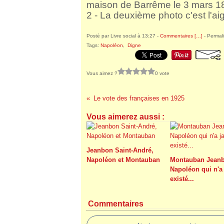
maison de Barrême le 3 mars 1
2 - La deuxième photo c'est l'aig
Posté par Livre social à 13:27 -
Commentaires [
…
]
- Permali
Tags:
Napoléon
,
Digne
Vous aimez ?
0 vote
Le vote des françaises en 1925
Vous aimerez aussi :
Jeanbon Saint-André,
Napoléon et Montauban
Montauban Jeanb
Napoléon qui n'a
existé...
Commentaires