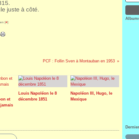
815.
Janv
Févr
Mar
Avri
le juste à côté.
Janv
Févr
Mar
Janv
Févr
Albums
Janv
en [
#
]
PCF : Follin Sven à Montauban en 1953
Louis Napoléon le 8
Napoléon III, Hugo, le
on et
décembre 1851
Mexique
 jamais
Dernie