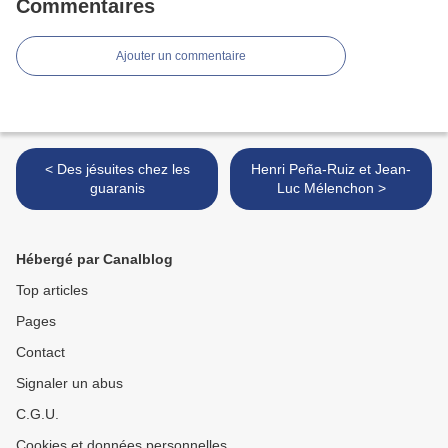
Commentaires
Ajouter un commentaire
< Des jésuites chez les
Henri Peña-Ruiz et Jean-
guaranis
Luc Mélenchon >
Hébergé par Canalblog
Top articles
Pages
Contact
Signaler un abus
C.G.U.
Cookies et données personnelles