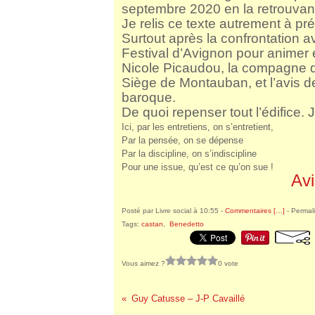
septembre 2020 en la retrouvant
Je relis ce texte autrement à pr
Surtout après la confrontation 
Festival d’Avignon pour animer
Nicole Picaudou, la compagne de
Siège de Montauban, et l’avis de
baroque.
De quoi repenser tout l’édifice
Ici, par les entretiens, on s’entretient,
Par la pensée, on se dépense
Par la discipline, on s’indiscipline
Pour une issue, qu’est ce qu’on sue !
Av
Posté par Livre social à 10:55 -
Commentaires [
…
]
- Permali
Tags:
castan
,
Benedetto
Vous aimez ?
0 vote
Guy Catusse – J-P Cavaillé