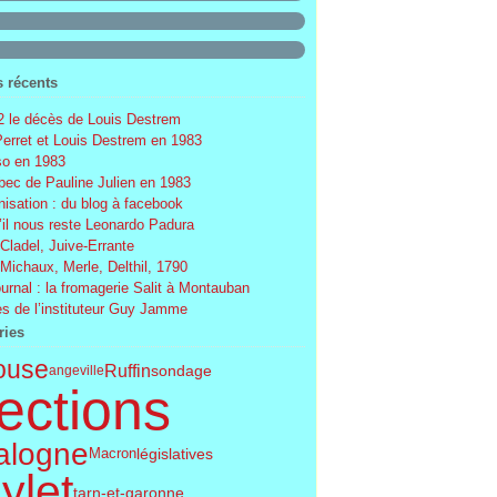
s récents
 le décès de Louis Destrem
Perret et Louis Destrem en 1983
o en 1983
ec de Pauline Julien en 1983
nisation : du blog à facebook
’il nous reste Leonardo Padura
 Cladel, Juive-Errante
 Michaux, Merle, Delthil, 1790
ournal : la fromagerie Salit à Montauban
s de l’instituteur Guy Jamme
ries
ouse
Ruffin
sondage
angeville
ections
alogne
législatives
Macron
ylet
tarn-et-garonne