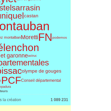
telsarrasin
uniquel
castan
ontauban
FN
Moretti
ez montalban
podemos
élenchon
 et garonne
astruc
partementales
issac
olympe de gouges
PCF
Conseil départemental
s
e
padura
iteurs
 la création
1 089 231