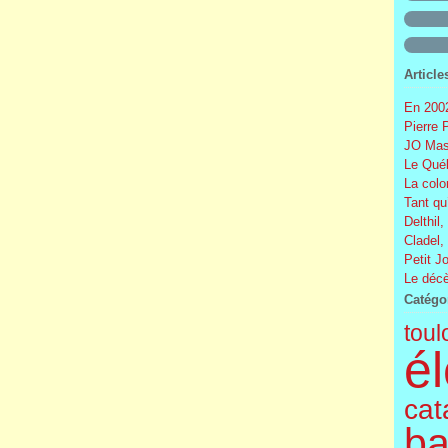
Article
En 2002
Pierre 
JO Mas
Le Québ
La colo
Tant qu
Delthil,
Cladel,
Petit J
Le décè
Catégo
toul
él
cat
ba