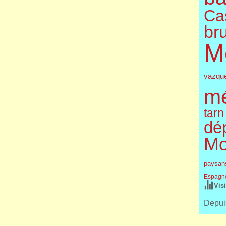
Cas
br
M
vazqu
m
tarn
dé
Mo
paysan
Espagn
Vis
Depuis