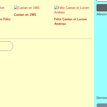
Janv
Févr
Mar
Avri
Janv
Févr
Mar
Janv
Févr
Albums
Castan en 1981
Janv
n Félix
Félix Castan et Lucien
Andrieu
Dernie