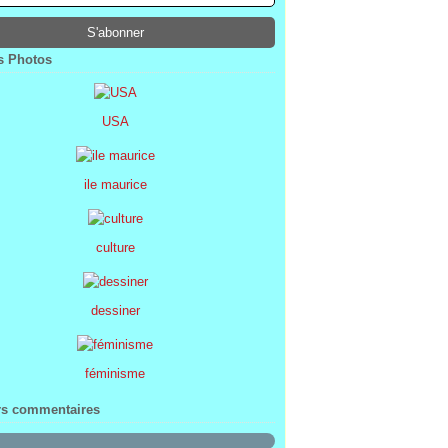
ier
ier
s
l
(1)
(74)
(34)
(47)
ier
ier
s
(8)
(45)
(52)
ier
ier
(7)
(68)
 Photos
ier
(2)
USA
ile maurice
culture
dessiner
féminisme
rs commentaires