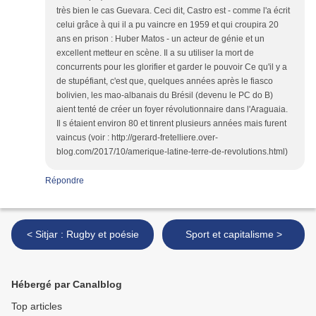
très bien le cas Guevara. Ceci dit, Castro est - comme l'a écrit
celui grâce à qui il a pu vaincre en 1959 et qui croupira 20
ans en prison : Huber Matos - un acteur de génie et un
excellent metteur en scène. Il a su utiliser la mort de
concurrents pour les glorifier et garder le pouvoir Ce qu'il y a
de stupéfiant, c'est que, quelques années après le fiasco
bolivien, les mao-albanais du Brésil (devenu le PC do B)
aient tenté de créer un foyer révolutionnaire dans l'Araguaia.
Il s étaient environ 80 et tinrent plusieurs années mais furent
vaincus (voir : http://gerard-fretelliere.over-
blog.com/2017/10/amerique-latine-terre-de-revolutions.html)
Répondre
< Sitjar : Rugby et poésie
Sport et capitalisme >
Hébergé par Canalblog
Top articles