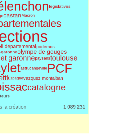
élenchon
législatives
castan
ge
Macron
partementales
ections
il départemental
podemos
olympe de gouges
t-garonne
 et garonne
toulouse
paysans
ylet
PCF
astruc
angeville
tti
vazquez montalban
Espagne
issac
catalogne
iteurs
 la création
1 089 231