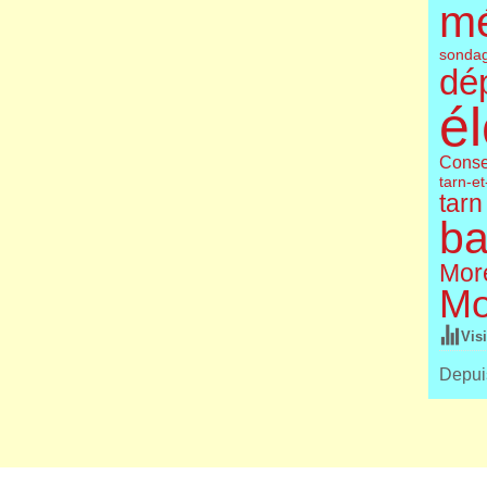
m
sonda
dé
él
Conse
tarn-e
tarn
ba
More
Mo
Vis
Depuis