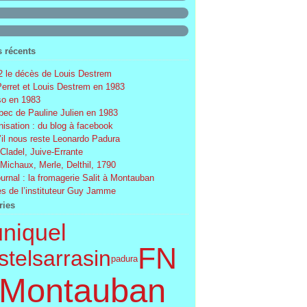
s récents
 le décès de Louis Destrem
Perret et Louis Destrem en 1983
o en 1983
ec de Pauline Julien en 1983
nisation : du blog à facebook
’il nous reste Leonardo Padura
 Cladel, Juive-Errante
 Michaux, Merle, Delthil, 1790
ournal : la fromagerie Salit à Montauban
s de l’instituteur Guy Jamme
ries
uniquel
FN
telsarrasin
padura
Montauban