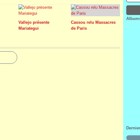
Janv
Févr
Mar
Avri
Janv
Févr
Mar
Janv
Févr
Albums
Janv
Vallejo présente
Cassou relu Massacres
Mariategui
de Paris
Dernie