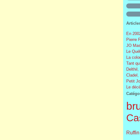
Article
En 2002
Pierre 
JO Mas
Le Québ
La colo
Tant qu
Delthil,
Cladel,
Petit J
Le décè
Catégo
br
Cas
Ruffin