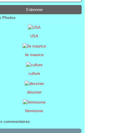
ier
ier
s
l
(1)
(74)
(34)
(47)
ier
ier
s
(8)
(45)
(52)
ier
ier
(7)
(68)
 Photos
ier
(2)
USA
ile maurice
culture
dessiner
féminisme
rs commentaires