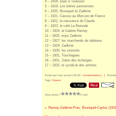
4 – 1918, expo à Toulouse
5 – 1919,
Les lettres parisiennes
6 – 1920, Bruniquel et Zadkine
7 – 1921, Cassou au
Mercure de France
8 – 1922, la naissance de Claude
9 – 1923, le café La Rotonde
10 – 1924, la Galerie Ramey
11 – 1925, expo Zadkine
12 – 1927, les marchands de tableaux
13 – 1929, Zadkine
14 – 1930, les sinistrés
15 – 1931, Touchagues
16 – 1931,
Salon des
échanges
17 – 1932, le syndicat des artistes
Posté par Livre social à 09:43 -
Commentaires [
…
]
- Permali
Tags:
Cassou
Vous aimez ?
0 vote
Ramey-Zadkine-Prax, Bruniquel-Caylus (191