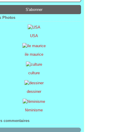
ier
ier
s
l
(1)
(74)
(34)
(47)
ier
ier
s
(8)
(45)
(52)
ier
ier
(7)
(68)
 Photos
ier
(2)
USA
ile maurice
culture
dessiner
féminisme
rs commentaires