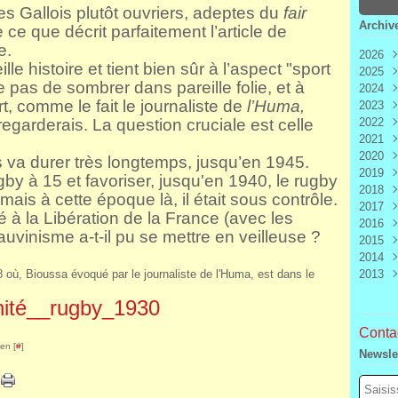
les Gallois plutôt ouvriers, adeptes du
fair
Archiv
ce que décrit parfaitement l’article de
e.
2026
le histoire et tient bien sûr à l’aspect "sport
2025
Aoû
e pas de sombrer dans pareille folie, et à
2024
Juill
Déc
t, comme le fait le journaliste de
l’Huma,
2023
Juin
Nov
Déc
 regarderais.
La question cruciale est celle
2022
Mai
Oct
Nov
Déc
2021
Avri
Sep
Oct
Nov
Déc
2020
Mar
Aoû
Sep
Oct
Nov
Déc
s va durer très longtemps, jusqu’en 1945.
2019
Févr
Juill
Aoû
Sep
Oct
Nov
Déc
gby à 15 et favoriser, jusqu'en 1940, le rugby
2018
Janv
Juin
Juill
Aoû
Sep
Oct
Nov
Déc
mais à cette époque là, il était sous contrôle.
2017
Mai
Juin
Juill
Aoû
Sep
Oct
Nov
Déc
 à la Libération de la France (avec les
2016
Avri
Mai
Juin
Juill
Aoû
Sep
Oct
Nov
Déc
uvinisme a-t-il pu se mettre en veilleuse ?
2015
Mar
Avri
Mai
Juin
Juill
Aoû
Sep
Oct
Nov
Déc
2014
Févr
Mar
Avri
Mai
Juin
Juill
Aoû
Sep
Oct
Nov
Déc
 où, Bioussa évoqué par le journaliste de l'Huma, est dans le
2013
Janv
Févr
Mar
Avri
Mai
Juin
Juill
Aoû
Sep
Oct
Nov
Déc
Janv
Févr
Mar
Avri
Mai
Juin
Juill
Aoû
Sep
Oct
Nov
Déc
ité__rugby_1930
Janv
Févr
Mar
Avri
Mai
Juin
Juill
Aoû
Sep
Oct
Nov
Janv
Févr
Mar
Avri
Mai
Juin
Juill
Aoû
Sep
Contac
Janv
Févr
Mar
Avri
Mai
Juin
Juill
Aoû
en [
#
]
Newsle
Janv
Févr
Mar
Avri
Mai
Juin
Juill
Janv
Févr
Mar
Avri
Mai
Juin
Janv
Févr
Mar
Avri
Mai