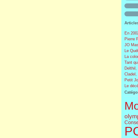
Article
En 2002
Pierre 
JO Mas
Le Québ
La colo
Tant qu
Delthil,
Cladel,
Petit J
Le décè
Catégo
Mo
olym
Conse
P