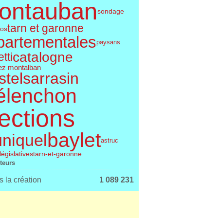
ontauban
sondage
tarn et garonne
os
partementales
paysans
catalogne
tti
ez montalban
telsarrasin
élenchon
ections
baylet
uniquel
astruc
législatives
tarn-et-garonne
iteurs
 la création
1 089 231