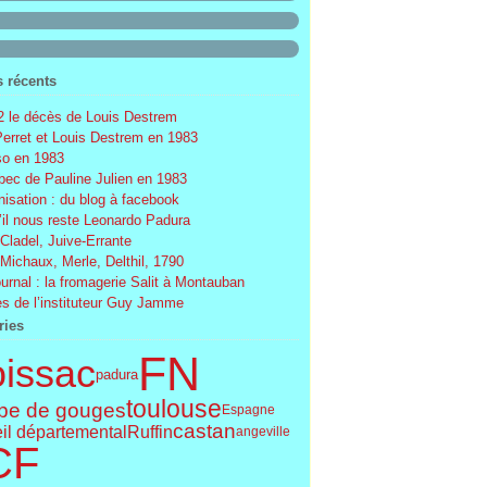
s récents
 le décès de Louis Destrem
Perret et Louis Destrem en 1983
o en 1983
ec de Pauline Julien en 1983
nisation : du blog à facebook
’il nous reste Leonardo Padura
 Cladel, Juive-Errante
 Michaux, Merle, Delthil, 1790
ournal : la fromagerie Salit à Montauban
s de l’instituteur Guy Jamme
ries
FN
issac
padura
toulouse
pe de gouges
Espagne
castan
Ruffin
il départemental
angeville
CF