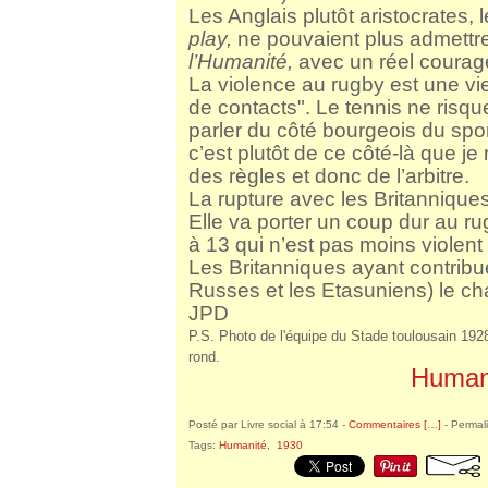
Les Anglais plutôt aristocrates, 
play,
ne pouvaient plus admettre 
l’Humanité,
avec un réel courag
La violence au rugby est une vieil
de contacts". Le tennis ne risqu
parler du côté bourgeois du spor
c’est plutôt de ce côté-là que je
des règles et donc de l’arbitre.
La rupture avec les Britannique
Elle va porter un coup dur au ru
à 13 qui n’est pas moins violent 
Les Britanniques ayant contribué
Russes et les Etasuniens) le cha
JPD
P.S. Photo de l'équipe du Stade toulousain 1928
rond.
Human
Posté par Livre social à 17:54 -
Commentaires [
…
]
- Permali
Tags:
Humanité
,
1930