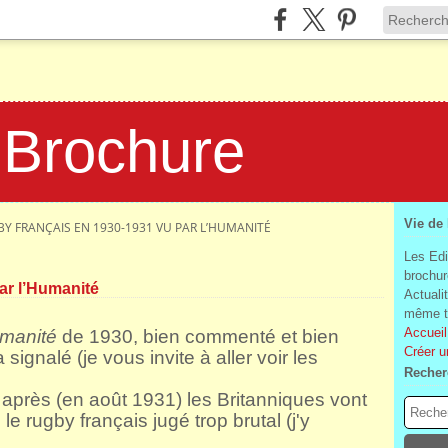
 Brochure
Vie de
BY FRANÇAIS EN 1930-1931 VU PAR L’HUMANITÉ
Les Edi
brochur
ar l’Humanité
Actuali
même te
Accueil
umanité
de 1930, bien commenté et bien
Créer u
 signalé (je vous invite à aller voir les
Recher
u après (en août 1931) les Britanniques vont
le rugby français jugé trop brutal (j'y