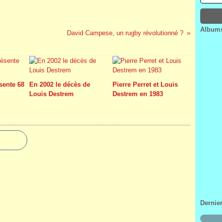
Janv
Févr
Mar
Avri
Janv
Févr
Mar
Janv
Févr
Albums
David Campese, un rugby révolutionné ?
Janv
sente 68
En 2002 le décès de
Pierre Perret et Louis
Louis Destrem
Destrem en 1983
Dernie