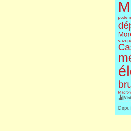
M
podem
dé
More
vazqu
Cas
m
él
br
Macron
Vis
Depuis