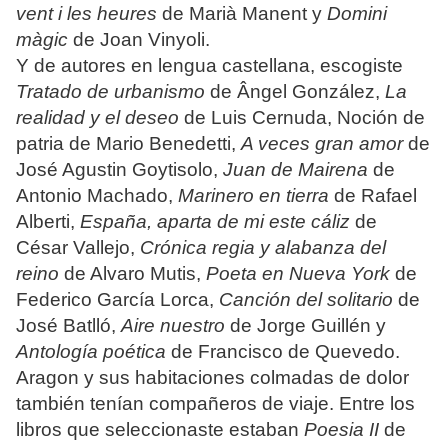
vent i les heures
de Marià Manent y
Domini
màgic
de Joan Vinyoli.
Y de autores en lengua castellana, escogiste
Tratado de urbanismo
de Ângel González,
La
realidad y el deseo
de Luis Cernuda, Noción de
patria de Mario Benedetti,
A veces gran amor
de
José Agustin Goytisolo,
Juan de Mairena
de
Antonio Machado,
Marinero en tierra
de Rafael
Alberti,
España, aparta de mi este cáliz
de
César Vallejo,
Crónica regia y alabanza del
reino
de Alvaro Mutis,
Poeta en Nueva York
de
Federico García Lorca,
Canción del solitario
de
José Batlló,
Aire nuestro
de Jorge Guillén y
Antología poética
de Francisco de Quevedo.
Aragon y sus habitaciones colmadas de dolor
también tenían compañeros de viaje. Entre los
libros que seleccionaste estaban
Poesia II
de