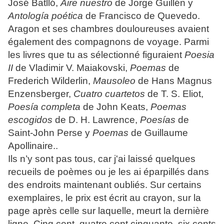
José Batlló,
Aire nuestro
de Jorge Guillén y
Antología poética
de Francisco de Quevedo.
Aragon et ses chambres douloureuses avaient
également des compagnons de voyage. Parmi
les livres que tu as sélectionné figuraient
Poesia
II
de Vladimir V. Maiakovski,
Poemas
de
Frederich Wilderlin,
Mausoleo
de Hans Magnus
Enzensberger,
Cuatro cuartetos
de T. S. Eliot,
Poesía completa
de John Keats,
Poemas
escogidos
de D. H. Lawrence,
Poesías
de
Saint-John Perse y
Poemas
de Guillaume
Apollinaire..
Ils n’y sont pas tous, car j'ai laissé quelques
recueils de poèmes ou je les ai éparpillés dans
des endroits maintenant oubliés. Sur certains
exemplaires, le prix est écrit au crayon, sur la
page après celle sur laquelle, meurt la dernière
ligne. Cinq cent, quatre cent cinquante, six cents