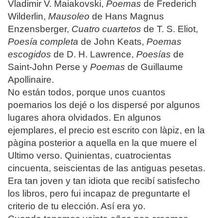
Vladimir V. Maiakovski,
Poemas
de Frederich
Wilderlin,
Mausoleo
de Hans Magnus
Enzensberger,
Cuatro cuartetos
de T. S. Eliot,
Poesía completa
de John Keats,
Poemas
escogidos
de D. H. Lawrence,
Poesías
de
Saint-John Perse y
Poemas
de Guillaume
Apollinaire.
No están todos, porque unos cuantos
poemarios los dejé o los dispersé por algunos
lugares ahora olvidados. En algunos
ejemplares, el precio est escrito con làpiz, en la
pàgina posterior a aquella en la que muere el
Ultimo verso. Quinientas, cuatrocientas
cincuenta, seiscientas de las antiguas pesetas.
Era tan joven y tan idiota que recibí satisfecho
los libros, pero fui incapaz de preguntarte el
criterio de tu elección. Así era yo.