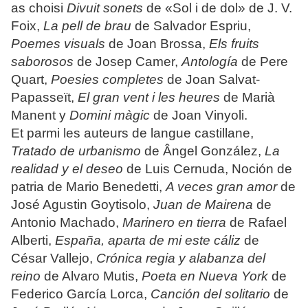
as choisi
Divuit sonets
de «Sol i de dol» de J. V.
Foix,
La pell de brau
de Salvador Espriu,
Poemes visuals
de Joan Brossa,
Els fruits
saborosos
de Josep Camer,
Antología
de Pere
Quart,
Poesies completes
de Joan Salvat-
Papasseït,
El gran vent i les heures
de Marià
Manent y
Domini màgic
de Joan Vinyoli.
Et parmi les auteurs de langue castillane,
Tratado de urbanismo
de Ângel González,
La
realidad y el deseo
de Luis Cernuda, Noción de
patria de Mario Benedetti,
A veces gran amor
de
José Agustin Goytisolo,
Juan de Mairena
de
Antonio Machado,
Marinero en tierra
de Rafael
Alberti,
España, aparta de mi este cáliz
de
César Vallejo,
Crónica regia y alabanza del
reino
de Alvaro Mutis,
Poeta en Nueva York
de
Federico García Lorca,
Canción del solitario
de