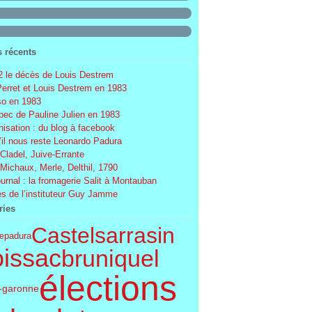
s récents
 le décès de Louis Destrem
Perret et Louis Destrem en 1983
o en 1983
ec de Pauline Julien en 1983
nisation : du blog à facebook
’il nous reste Leonardo Padura
 Cladel, Juive-Errante
 Michaux, Merle, Delthil, 1790
ournal : la fromagerie Salit à Montauban
s de l’instituteur Guy Jamme
ries
Castelsarrasin
le
padura
issac
bruniquel
élections
t-garonne