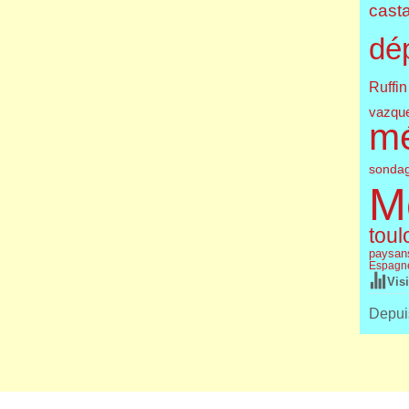
cast
dé
Ruffin
vazqu
m
sonda
M
toul
paysan
Espagn
Vis
Depuis