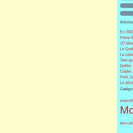
Article
En 2002
Pierre 
JO Mas
Le Québ
La colo
Tant qu
Delthil,
Cladel,
Petit J
Le décè
Catégo
angevil
Mo
tarn-e