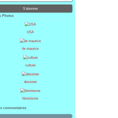
ier
ier
s
l
(1)
(74)
(34)
(47)
ier
ier
s
(8)
(45)
(52)
ier
ier
(7)
(68)
 Photos
ier
(2)
USA
ile maurice
culture
dessiner
féminisme
rs commentaires