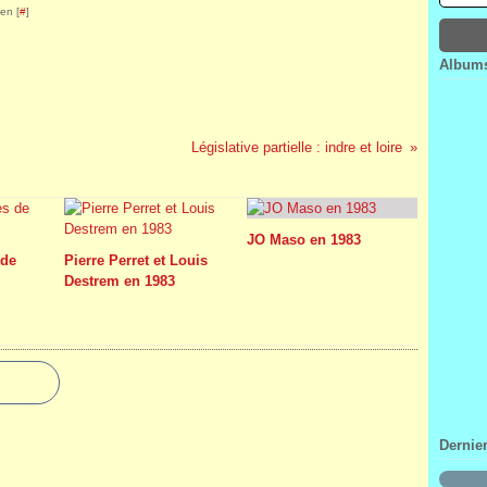
en [
#
]
Janv
Févr
Mar
Avri
Janv
Févr
Mar
Janv
Févr
Albums
Janv
Législative partielle : indre et loire
JO Maso en 1983
 de
Pierre Perret et Louis
Destrem en 1983
Dernie