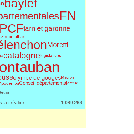
baylet
an
FN
partementales
PCF
tarn et garonne
ez montalban
élenchon
Moretti
catalogne
législatives
ge
ontauban
ouse
olympe de gouges
Macron
Conseil départemental
podemos
s
astruc
e
iteurs
 la création
1 089 263