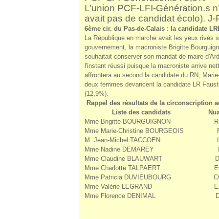
L’union PCF-LFI-Génération.s n’a 
avait pas de candidat écolo). 
6ème cir. du Pas-de-Calais : la candidate L
La République en marche avait les yeux rivés 
gouvernement, la macroniste Brigitte Bourguig
souhaitait conserver son mandat de maire d'Ar
l'instant réussi puisque la macroniste arrive n
affrontera au second la candidate du RN, Marie
deux femmes devancent la candidate LR Faustine
(12,9%).
Rappel des résultats de la circonscription a
Liste des candidats
Nu
Mme Brigitte BOURGUIGNON
R
Mme Marie-Christine BOURGEOIS
M. Jean-Michel TACCOEN
Mme Nadine DEMAREY
Mme Claudine BLAUWART
D
Mme Charlotte TALPAERT
E
Mme Patricia DUVIEUBOURG
C
Mme Valérie LEGRAND
E
Mme Florence DENIMAL