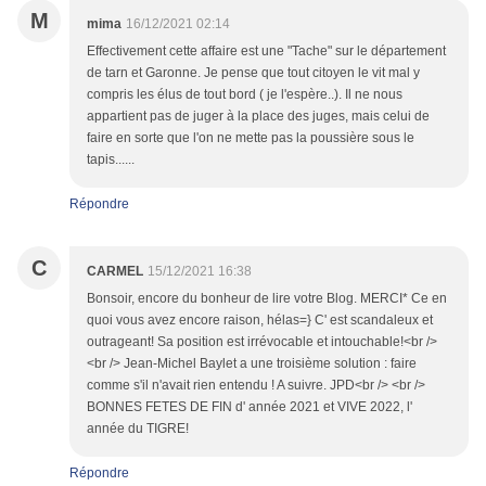
M
mima
16/12/2021 02:14
Effectivement cette affaire est une "Tache" sur le département
de tarn et Garonne. Je pense que tout citoyen le vit mal y
compris les élus de tout bord ( je l'espère..). Il ne nous
appartient pas de juger à la place des juges, mais celui de
faire en sorte que l'on ne mette pas la poussière sous le
tapis......
Répondre
C
CARMEL
15/12/2021 16:38
Bonsoir, encore du bonheur de lire votre Blog. MERCI* Ce en
quoi vous avez encore raison, hélas=} C' est scandaleux et
outrageant! Sa position est irrévocable et intouchable!<br />
<br /> Jean-Michel Baylet a une troisième solution : faire
comme s'il n'avait rien entendu ! A suivre. JPD<br /> <br />
BONNES FETES DE FIN d' année 2021 et VIVE 2022, l'
année du TIGRE!
Répondre