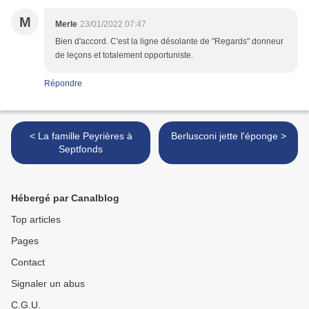
M
Merle
23/01/2022 07:47
Bien d'accord. C'est la ligne désolante de "Regards" donneur
de leçons et totalement opportuniste.
Répondre
< La famille Peyrières à
Berlusconi jette l'éponge >
Septfonds
Hébergé par Canalblog
Top articles
Pages
Contact
Signaler un abus
C.G.U.