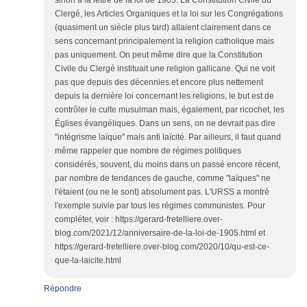
sinon à la lettre de la loi de 1905. La Constitution Civile du
Clergé, les Articles Organiques et la loi sur les Congrégations
(quasiment un siècle plus tard) allaient clairement dans ce
sens concernant principalement la religion catholique mais
pas uniquement. On peut même dire que la Constitution
Civile du Clergé instituait une religion gallicane. Qui ne voit
pas que depuis des décennies et encore plus nettement
depuis la dernière loi concernant les religions, le but est de
contrôler le culte musulman mais, également, par ricochet, les
Églises évangéliques. Dans un sens, on ne devrait pas dire
"intégrisme laïque" mais anti laïcité. Par ailleurs, il faut quand
même rappeler que nombre de régimes politiques
considérés, souvent, du moins dans un passé encore récent,
par nombre de tendances de gauche, comme "laïques" ne
l'étaient (ou ne le sont) absolument pas. L'URSS a montré
l'exemple suivie par tous les régimes communistes. Pour
compléter, voir : https://gerard-fretelliere.over-
blog.com/2021/12/anniversaire-de-la-loi-de-1905.html et
https://gerard-fretelliere.over-blog.com/2020/10/qu-est-ce-
que-la-laicite.html
Répondre