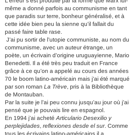
L’erreur s’est produite par la forme que Marx lui-
même a donné parfois au communisme en tant
que paradis sur terre, bonheur généralisé, et à
cette idée bien peu la sienne qu’il fallait du
passé faire table rase.
J’ai pu sortir de l’utopie communiste, au nom du
communisme, avec un auteur étrange, un
poète, un écrivain d’origine uruguayienne, Mario
Benedetti. Il a été très peu traduit en France
grâce à ce qu’on a appelé au cours des années
70 le boom latino-américain mais j’ai été marqué
par son roman
La Trève
, pris à la Bibliothèque
de Montauban.
Par la suite je l’ai peu connu jusqu’au jour où j’ai
pensé que je pouvais lire en espagnol.
En 1994 j’ai acheté
Articulario Desexilio y
perplejidades
,
reflexiones desde el sur
. Comme
tous les écrivains latino-américains il a