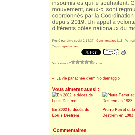
insoumis·es qui le souhaitent. 
mouvement, ceux-ci sont regrou
coordonnés par la Coordinatio
depuis 2019. Un appel à volonta
différents pôles nationaux du 
Posté par Livre social à 14:37 -
Commentaires [
…
]
- Permali
Tags:
organisation
Vous aimez ?
0 vote
La vie panachée d'erminio damaggio
Vous aimerez aussi :
En 2002 le décès de
Pierre Perret et 
Louis Destrem
Destrem en 1983
Commentaires