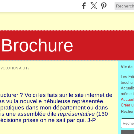
 Brochure
Vie de
ÉVOLUTION À LFI ?
Les Edi
brochur
Actuali
même te
cturer ? Voici les faits sur le site internet de
Accueil
as vu la nouvelle nébuleuse représentée.
Créer u
ns pratiques dans mon département ou dans
Recher
ris une assemblée dite
représentative
(160
écisions prises on ne sait par qui. J-P