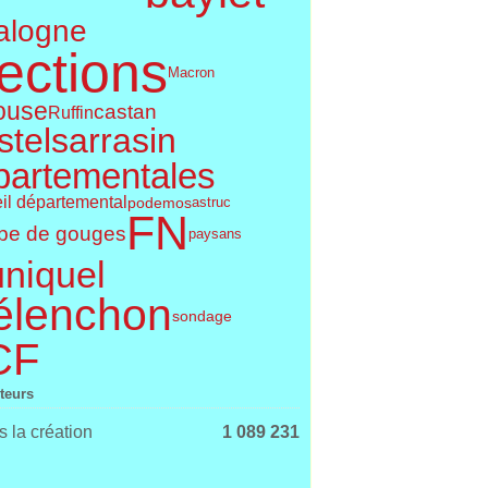
alogne
ections
Macron
ouse
castan
Ruffin
telsarrasin
partementales
il départemental
podemos
astruc
FN
pe de gouges
paysans
uniquel
élenchon
sondage
CF
iteurs
 la création
1 089 231