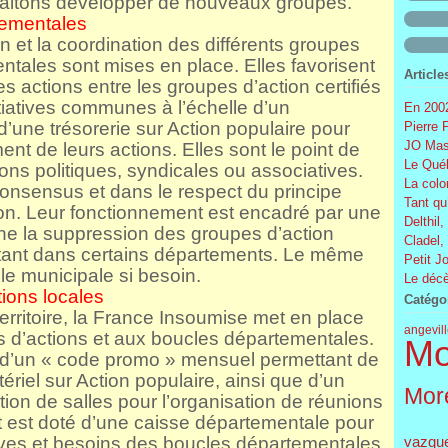
uhaitons développer de nouveaux groupes.
tementales
ion et la coordination des différents groupes
ntales sont mises en place. Elles favorisent
Article
s actions entre les groupes d’action certifiés
itiatives communes à l’échelle d’un
En 2002
’une trésorerie sur Action populaire pour
Pierre 
JO Mas
t de leurs actions. Elles sont le point de
Le Québ
ons politiques, syndicales ou associatives.
La colo
 consensus et dans le respect du principe
Tant qu
on. Leur fonctionnement est encadré par une
Delthil,
ne la suppression des groupes d’action
Cladel,
istant dans certains départements. Le même
Petit J
elle municipale si besoin.
Le décè
ions locales
Catégo
e territoire, la France Insoumise met en place
angevil
s d’actions et aux boucles départementales.
Mo
 d’un « code promo » mensuel permettant de
iel sur Action populaire, ainsi que d’un
More
ation de salles pour l’organisation de réunions
est doté d’une caisse départementale pour
tives et besoins des boucles départementales
vazqu