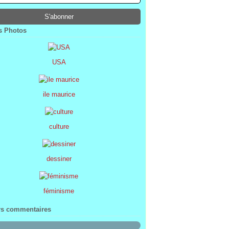
ier
ier
s
l
(1)
(74)
(34)
(47)
ier
ier
s
(8)
(45)
(52)
ier
ier
(7)
(68)
 Photos
ier
(2)
USA
ile maurice
culture
dessiner
féminisme
rs commentaires