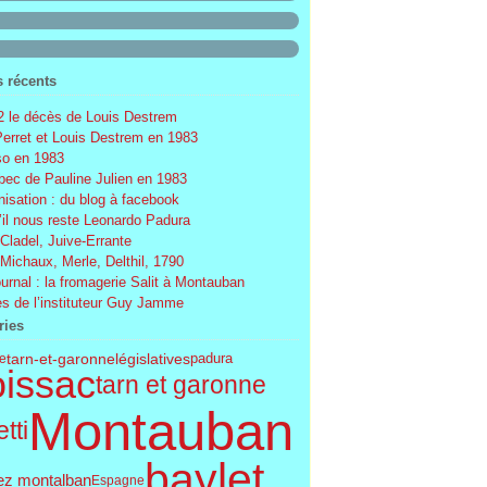
s récents
 le décès de Louis Destrem
Perret et Louis Destrem en 1983
o en 1983
ec de Pauline Julien en 1983
nisation : du blog à facebook
’il nous reste Leonardo Padura
 Cladel, Juive-Errante
 Michaux, Merle, Delthil, 1790
ournal : la fromagerie Salit à Montauban
s de l’instituteur Guy Jamme
ries
législatives
tarn-et-garonne
le
padura
issac
tarn et garonne
Montauban
tti
baylet
ez montalban
Espagne