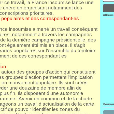
 ce travail, la France insoumise lance une
Janv
Févr
Mar
Avri
ie chère en organisant notamment des
Janv
Févr
Mar
onscriptions prioritaires.
Janv
Févr
Albums
populaires et des correspondant·es
Janv
ance insoumise a mené un travail conséquent
laires, notamment à travers les campagnes
de la dernière campagne présidentielle, des
t également été mis en place. Il s’agit
anes populaires sur l’ensemble du territoire
ement de ces correspondant·es
ion
autour des groupes d’action qui constituent
s groupes d’action permettent l’implication
 en mouvement populaire. Ils sont créés
céder une douzaine de membre afin de
le plus fin. Ils disposent d’une autonomie
gramme l’Avenir en commun et de la charte
geons un travail d’actualisation de la carte
Dernie
tif de pouvoir identifier les zones du