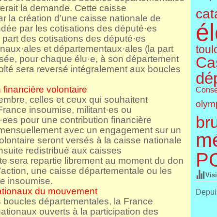
ferait la demande. Cette caisse
cat
r la création d’une caisse nationale de
él
ondée par les cotisations des député·es
part des cotisations des député·es
onaux·ales et départementaux·ales (la part
toul
rsée, pour chaque élu·e, à son département
Cas
colté sera reversé intégralement aux boucles
dé
 financière volontaire
Conse
bre, celles et ceux qui souhaitent
olym
France insoumise, militant·es ou
br
é·ees pour une contribution financière
ée mensuellement avec un engagement sur un
m
olontaire seront versés à la caisse nationale
ensuite redistribué aux caisses
P
te sera repartie librement au moment du don
’action, une caisse départementale ou les
Vis
nce insoumise.
ationaux du mouvement
Depuis
es boucles départementales, la France
ationaux ouverts à la participation des