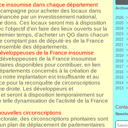
nce insoumise dans chaque département
Archiv
 campagne pour acheter des locaux dans
inancée par un investissement national,
2026
dons. Ces locaux seront mis à disposition
2025
Aoû
l’objectif d’en faire des lieux ouverts sur la
2024
Juill
Déc
n premier temps, d’acheter un QG dans chacun
2023
Juin
Nov
Déc
2022
Mai
Oct
Nov
Déc
e comptant pas de député·es de la France
2021
Avri
Sep
Oct
Nov
Déc
l’ensemble des départements.
2020
Mar
Aoû
Sep
Oct
Nov
Déc
développeuses de la France insoumise
2019
Févr
Juill
Aoû
Sep
Oct
Nov
Déc
 développeuses de la France insoumise
2018
Janv
Juin
Juill
Aoû
Sep
Oct
Nov
Déc
ires disponibles pour contribuer, en lien
2017
Mai
Juin
Juill
Aoû
Sep
Oct
Nov
Déc
départements concernés à la création de
2016
Avri
Mai
Juin
Juill
Aoû
Sep
Oct
Nov
Déc
notre implantation est insuffisante et au
2015
Mar
Avri
Mai
Juin
Juill
Aoû
Sep
Oct
Nov
Déc
e pour la reconquête de circonscriptions
2014
Févr
Mar
Avri
Mai
Juin
Juill
Aoû
Sep
Oct
Nov
Déc
me droite. Les développeurs et
2013
Janv
Févr
Mar
Avri
Mai
Juin
Juill
Aoû
Sep
Oct
Nov
Déc
Janv
Févr
Mar
Avri
Mai
Juin
Juill
Aoû
Sep
Oct
Nov
Déc
t seront à disposition temporairement sur
Janv
Févr
Mar
Avri
Mai
Juin
Juill
Aoû
Sep
Oct
Nov
e telle dynamisation de l’activité de la France
Janv
Févr
Mar
Avri
Mai
Juin
Juill
Aoû
Sep
Contac
Janv
Févr
Mar
Avri
Mai
Juin
Juill
Aoû
ouvelles circonscriptions
Newsle
Janv
Févr
Mar
Avri
Mai
Juin
Juill
ectorale, des circonscriptions prioritaires sont
Janv
Févr
Mar
Avri
Mai
Juin
e un plan de déplacement de parlementaires
Janv
Févr
Mar
Avri
Mai