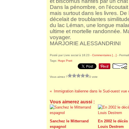
et biscornus hantés par un chat
Dans la pénombre, on l'écoutait 
mais surtout dans les livres. De l'
décelait de troublantes similitu
du lac Léman, une longue maladi
ultime et mortelle randonnée. Ma
voyager.
MARJORIE ALESSANDRINI
Posté par Livre social à 18:23 -
Commentaires [
…
]
- Permali
Tags:
Hugo Pratt
Vous aimez ?
0 vote
Immigration italienne dans le Sud-ouest vue
Vous aimerez aussi :
Sanchez le Mitterrand
En 2002 le décès
espagnol
Louis Destrem