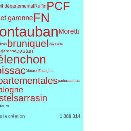
PCF
Ruffin
il départemental
FN
 et garonne
ontauban
Moretti
bruniquel
tives
paysans
castan
t-garonne
élenchon
issac
Macron
Espagne
partementales
astruc
padura
alogne
telsarrasin
iteurs
 la création
1 089 314