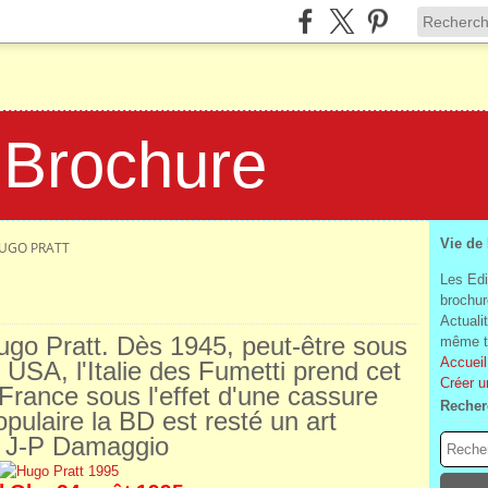
 Brochure
Vie de
HUGO PRATT
Les Edi
brochur
Actuali
 Hugo Pratt. Dès 1945, peut-être sous
même te
Accueil
 USA, l'Italie des Fumetti prend cet
Créer u
 France sous l'effet d'une cassure
Recher
opulaire la BD est resté un art
t. J-P Damaggio