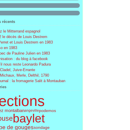
s récents
 le Mitterrand espagnol
 le décès de Louis Destrem
Perret et Louis Destrem en 1983
o en 1983
ec de Pauline Julien en 1983
nisation : du blog à facebook
’il nous reste Leonardo Padura
 Cladel, Juive-Errante
 Michaux, Merle, Delthil, 1790
ournal : la fromagerie Salit à Montauban
ries
ections
ez montalban
podemos
angeville
baylet
ouse
pe de gouges
sondage