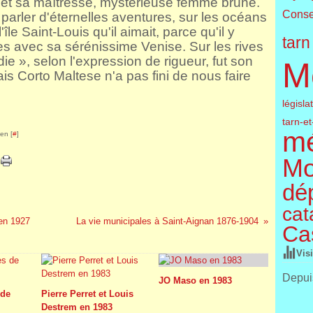
 et sa maîtresse, mystérieuse femme brune.
Conse
parler d'éternelles aventures, sur les océans
île Saint-Louis qu'il aimait, parce qu'il y
tarn
des avec sa sérénissime Venise. Sur les rives
e », selon l'expression de rigueur, fut son
M
is Corto Maltese n'a pas fini de nous faire
législa
tarn-e
m
en [
#
]
Mo
dé
cat
 en 1927
La vie municipales à Saint-Aignan 1876-1904
Cas
Vis
Depuis
JO Maso en 1983
 de
Pierre Perret et Louis
Destrem en 1983