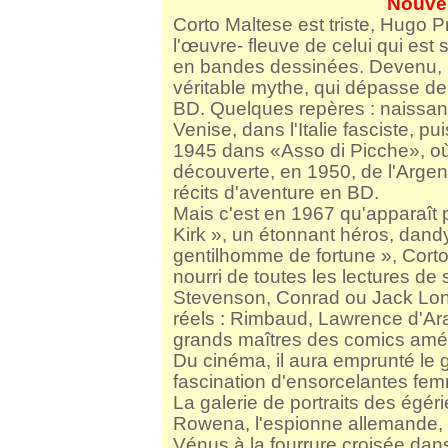
Nouvel
Corto Maltese est triste, Hugo P
l'œuvre- fleuve de celui qui est
en bandes dessinées. Devenu, p
véritable mythe, qui dépasse de
BD. Quelques repères : naissan
Venise, dans l'Italie fasciste, p
1945 dans «Asso di Picche», où 
découverte, en 1950, de l'Argent
récits d'aventure en BD.
Mais c'est en 1967 qu'apparaît p
Kirk », un étonnant héros, dandy
gentilhomme de fortune », Corto
nourri de toutes les lectures de
Stevenson, Conrad ou Jack Lond
réels : Rimbaud, Lawrence d'Ara
grands maîtres des comics améric
Du cinéma, il aura emprunté le 
fascination d'ensorcelantes fem
La galerie de portraits des égér
Rowena, l'espionne allemande, 
Vénus à la fourrure croisée dans