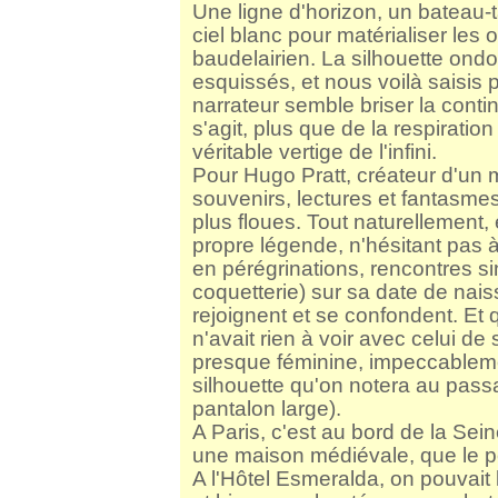
Une ligne d'horizon, un bateau-t
ciel blanc pour matérialiser les
baudelairien. La silhouette ond
esquissés, et nous voilà saisis 
narrateur semble briser la continu
s'agit, plus que de la respirati
véritable vertige de l'infini.
Pour Hugo Pratt, créateur d'un
souvenirs, lectures et fantasmes, 
plus floues. Tout naturellement, 
propre légende, n'hésitant pas 
en pérégrinations, rencontres si
coquetterie) sur sa date de naiss
rejoignent et se confondent. Et
n'avait rien à voir avec celui d
presque féminine, impeccablem
silhouette qu'on notera au pass
pantalon large).
A Paris, c'est au bord de la Sei
une maison médiévale, que le pèr
A l'Hôtel Esmeralda, on pouvait 