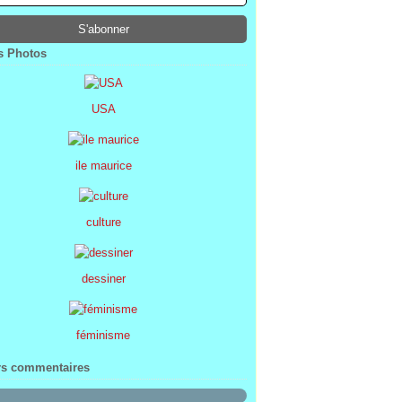
ier
ier
s
l
(1)
(74)
(34)
(47)
ier
ier
s
(8)
(45)
(52)
ier
ier
(7)
(68)
 Photos
ier
(2)
USA
ile maurice
culture
dessiner
féminisme
rs commentaires