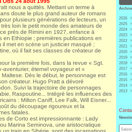
 Obs 24 août 1995
ratt nous a quittés. Mettant un terme à
Archiv
 sans doute le plus grand auteur de romans
2026
our plusieurs générations de lecteurs, un
2025
Aoû
 très loin le petit monde des amateurs de
2024
Juill
Déc
ce près de Rimini en 1927, enfance à
2023
Juin
Nov
Déc
uis en Ethiopie ; premières publications en
2022
Mai
Oct
Nov
Déc
il met en scène un justicier masqué ;
2021
Avri
Sep
Oct
Nov
Déc
ine, où il fait ses classes de créateur de
2020
Mar
Aoû
Sep
Oct
Nov
Déc
2019
Févr
Juill
Aoû
Sep
Oct
Nov
Déc
our la première fois, dans la revue « Sgt.
2018
Janv
Juin
Juill
Aoû
Sep
Oct
Nov
Déc
-aventurier, éternel voyageur et «
2017
Mai
Juin
Juill
Aoû
Sep
Oct
Nov
Déc
2016
Avri
Mai
Juin
Juill
Aoû
Sep
Oct
Nov
Déc
 Maltese. Dès le début, le personnage est
2015
Mar
Avri
Mai
Juin
Juill
Aoû
Sep
Oct
Nov
Déc
 son créateur. Hugo Pratt a dévoré
2014
Févr
Mar
Avri
Mai
Juin
Juill
Aoû
Sep
Oct
Nov
Déc
on. Suivi la trajectoire de personnages
2013
Janv
Févr
Mar
Avri
Mai
Juin
Juill
Aoû
Sep
Oct
Nov
Déc
bie, Raspoutine... Intégré les influences des
Janv
Févr
Mar
Avri
Mai
Juin
Juill
Aoû
Sep
Oct
Nov
Déc
ains : Milton Caniff, Lee Falk, Will Eisner...
Janv
Févr
Mar
Avri
Mai
Juin
Juill
Aoû
Sep
Oct
Nov
goût du découpage rigoureux et la
Janv
Févr
Mar
Avri
Mai
Juin
Juill
Aoû
Sep
Contac
mes fatales.
Janv
Févr
Mar
Avri
Mai
Juin
Juill
Aoû
Newsle
ies de Corto est impressionnante : Lady
Janv
Févr
Mar
Avri
Mai
Juin
Juill
ou Marina Seminova, une aristocratique
Janv
Févr
Mar
Avri
Mai
Juin
 un train en Sibérie, sont des incarnations
Janv
Févr
Mar
Avri
Mai