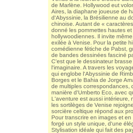
de Marlène. Hollywood eut volo
Aires, la diaphane joueuse de ha
d'Abyssinie, la Brésilienne au d
chinoise. Autant de « caractères
donné les pommettes hautes et 
hollywoodiennes. Il invite même
exilée à Venise. Pour la petite h
comédienne fétiche de Pabst, gr
de bandes dessinées fasciné par
C'est que le dessinateur brasse 
l'imaginaire. A travers les voyag
qui englobe l'Abyssinie de Rimb
Borges et le Bahia de Jorge Amado
de multiples correspondances, 
manière d'Umberto Eco, avec qui
L'aventure est aussi intérieure, 
les sortilèges de Venise rejoig
sorcière celtique répond aux pr
Pour transcrire en images et en
forgé un style unique, d'une élé
Stylisation idéale qui fait des p