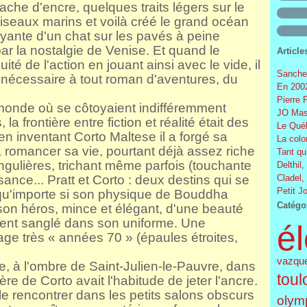
ache d'encre, quelques traits légers sur le
 oiseaux marins et voilà créé le grand océan
oyante d'un chat sur les pavés à peine
par la nostalgie de Venise. Et quand le
Article
ité de l'action en jouant ainsi avec le vide, il
Sanchez
on nécessaire à tout roman d'aventures, du
En 2002
Pierre 
 monde où se côtoyaient indifféremment
JO Mas
la frontière entre fiction et réalité était des
Le Québ
en inventant Corto Maltese il a forgé sa
La colo
à romancer sa vie, pourtant déjà assez riche
Tant qu
ngulières, trichant même parfois (touchante
Delthil,
ance... Pratt et Corto : deux destins qui se
Cladel,
Petit J
 qu'importe si son physique de Bouddha
Catégo
e son héros, mince et élégant, d'une beauté
ent sanglé dans son uniforme. Une
él
age très « années 70 » (épaules étroites,
vazqu
ne, à l'ombre de Saint-Julien-le-Pauvre, dans
toul
e de Corto avait l'habitude de jeter l'ancre.
le rencontrer dans les petits salons obscurs
olym