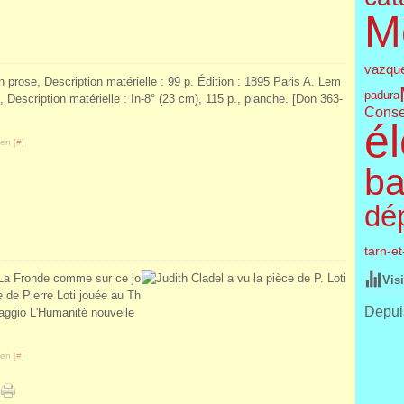
M
vazqu
en prose, Description matérielle : 99 p. Édition : 1895 Paris A. Lem
padura
, Description matérielle : In-8° (23 cm), 115 p., planche. [Don 363-
Conse
él
en [
#
]
ba
dé
tarn-e
r La Fronde comme sur ce jo
Vis
e de Pierre Loti jouée au Th
Depuis
maggio L'Humanité nouvelle
en [
#
]