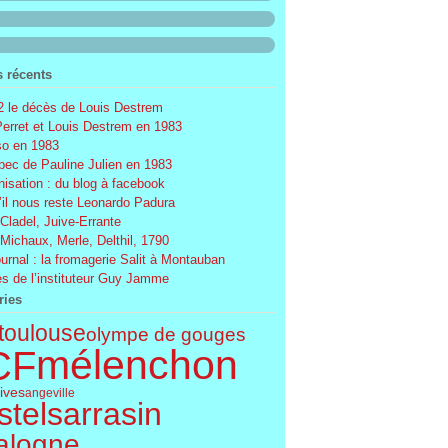
s récents
 le décès de Louis Destrem
Perret et Louis Destrem en 1983
o en 1983
ec de Pauline Julien en 1983
nisation : du blog à facebook
’il nous reste Leonardo Padura
 Cladel, Juive-Errante
 Michaux, Merle, Delthil, 1790
ournal : la fromagerie Salit à Montauban
s de l’instituteur Guy Jamme
ries
toulouse
olympe de gouges
mélenchon
CF
tives
angeville
telsarrasin
alogne