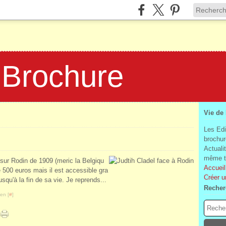
 Brochure
Vie de
Les Edi
brochur
Actuali
même te
 sur Rodin de 1909 (meric la Belgiqu
Accueil
e 500 euros mais il est accessible gra
Créer u
usqu'à la fin de sa vie. Je reprends...
Recher
en [
#
]