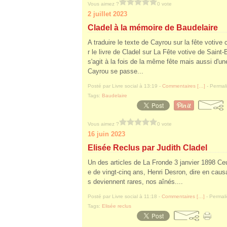
Vous aimez ?
0 vote
2 juillet 2023
Cladel à la mémoire de Baudelaire
A traduire le texte de Cayrou sur la fête votive
r le livre de Cladel sur La Fête votive de Saint
s'agit à la fois de la même fête mais aussi d'une
Cayrou se passe...
Posté par Livre social à 13:19 -
Commentaires [
…
]
- Permali
Tags:
Baudelaire
Vous aimez ?
0 vote
16 juin 2023
Elisée Reclus par Judith Cladel
Un des articles de La Fronde 3 janvier 1898 
e de vingt-cinq ans, Henri Desron, dire en causa
s deviennent rares, nos aînés....
Posté par Livre social à 11:18 -
Commentaires [
…
]
- Permali
Tags:
Elisée reclus