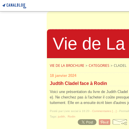
Vie de La
VIE DE LA BROCHURE
>
CATEGORIES
>
CLADEL
18 janvier 2024
Judtih Cladel face à Rodin
Voici une présentation du livre de Judith Cladel
e). Ne cherchez pas à l'acheter il coûte presqu
tuitement. Elle en a ensuite écrit bien d'autres j
Posté par Livre social à 16:20 -
Commentaires [
…
]
- Permali
Tags:
judith
,
Rodin