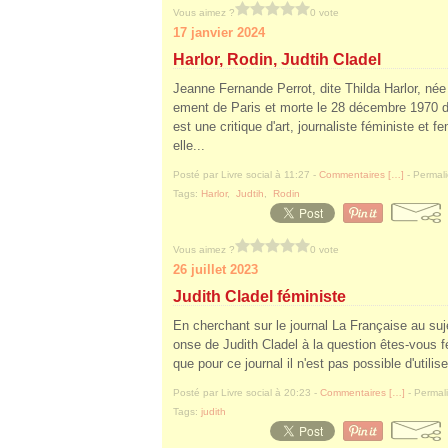
Vous aimez ?
0 vote
17 janvier 2024
Harlor, Rodin, Judtih Cladel
Jeanne Fernande Perrot, dite Thilda Harlor, née
ement de Paris et morte le 28 décembre 1970 d
est une critique d'art, journaliste féministe et 
elle...
Posté par Livre social à 11:27 -
Commentaires [
…
]
- Permali
Tags:
Harlor
,
Judtih
,
Rodin
Vous aimez ?
0 vote
26 juillet 2023
Judith Cladel féministe
En cherchant sur le journal La Française au suj
onse de Judith Cladel à la question êtes-vous fé
que pour ce journal il n'est pas possible d'utilis
Posté par Livre social à 20:23 -
Commentaires [
…
]
- Permali
Tags:
judith