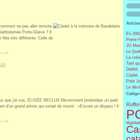
Article
 comment ne pas aller revisite
-Bartholomée Porte-Glaive ? Il
En 2002
 fête très différente. Celle de
Pierre 
JO Mas
Le Québ
en [
#
]
La colo
Tant qu
Delthil,
Cladel,
Petit J
Le décè
Catégo
Ceux que j'ai vus, ÉLISÉE RECLUS Récemment j'entendais un poèt
Ruffin
nt d’un grand artiste qui venait de mourir : «Encore un disparu ! Il
P
en [
#
]
législa
Cas
cat