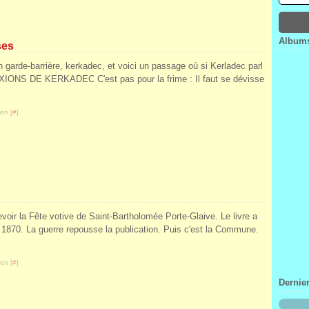
Janv
Févr
Mar
Avri
Janv
Févr
Mar
Janv
Févr
Albums
ses
Janv
n garde-barrière, kerkadec, et voici un passage où si Kerladec parl
XIONS DE KERKADEC C'est pas pour la frime : Il faut se dévisse
en [
#
]
revoir la Fête votive de Saint-Bartholomée Porte-Glaive. Le livre a
en 1870. La guerre repousse la publication. Puis c'est la Commune.
en [
#
]
Dernie