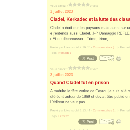
Vous aimez ?
0 vote
3 juillet 2023
Cladel, Kerkadec et la lutte des clas
Cladel a écrit sur les paysans mais aussi sur u
e j'entends aussi Cladel. J-P Damaggio RÉFLE
r Et se décarcasser ; Trime, trime,...
Posté par Livre social à 16:55 -
Commentaires [
…
]
- Permali
Tags:
Kerkadec
Vous aimez ?
0 vote
2 juillet 2023
Quand Cladel fut en prison
A traduire la fête votive de Cayrou je suis allé 
été écrit autour de 1869 et devait être publié 
L'éditeur ne veut pas...
Posté par Livre social à 13:44 -
Commentaires [
…
]
- Permali
Tags:
Lemerre