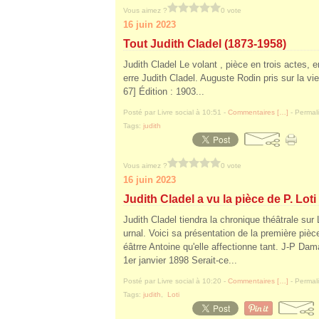
Vous aimez ?
0 vote
16 juin 2023
Tout Judith Cladel (1873-1958)
Judith Cladel Le volant , pièce en trois actes, 
erre Judith Cladel. Auguste Rodin pris sur la vie
67] Édition : 1903...
Posté par Livre social à 10:51 -
Commentaires [
…
]
- Permali
Tags:
judith
Vous aimez ?
0 vote
16 juin 2023
Judith Cladel a vu la pièce de P. Loti
Judith Cladel tiendra la chronique théâtrale su
urnal. Voici sa présentation de la première pièc
éâtrre Antoine qu'elle affectionne tant. J-P Da
1er janvier 1898 Serait-ce...
Posté par Livre social à 10:20 -
Commentaires [
…
]
- Permali
Tags:
judith
,
Loti