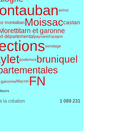
ontauban
astruc
Moissac
castan
ez montalban
Moretti
tarn et garonne
il départemental
paysans
Espagne
ections
sondage
ylet
bruniquel
podemos
partementales
FN
t-garonne
Macron
iteurs
 la création
1 089 231