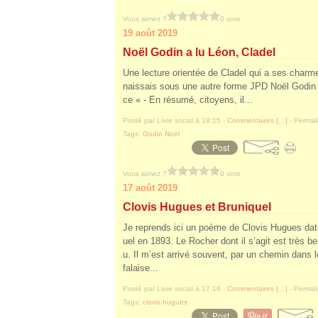
Vous aimez ?
0 vote
19 août 2019
Noël Godin a lu Léon, Cladel
Une lecture orientée de Cladel qui a ses charme
naissais sous une autre forme JPD Noël Godin 
ce « - En résumé, citoyens, il...
Posté par Livre social à 18:15 -
Commentaires [
…
]
- Permali
Tags:
Godin Noël
Vous aimez ?
0 vote
17 août 2019
Clovis Hugues et Bruniquel
Je reprends ici un poème de Clovis Hugues daté
uel en 1893. Le Rocher dont il s’agit est très
u. Il m’est arrivé souvent, par un chemin dans 
falaise...
Posté par Livre social à 17:16 -
Commentaires [
…
]
- Permali
Tags:
clovis hugues