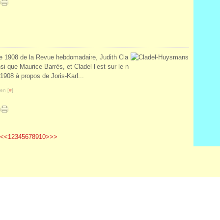
 1908 de la Revue hebdomadaire, Judith Cla
si que Maurice Barrès, et Cladel l’est sur le n
908 à propos de Joris-Karl...
en [
#
]
<
<
1
2
3
4
5
6
7
8
9
10
>
>>
il Canalblog
Top articles
Contact
Signaler un abus
C.G.U.
Cookies et donné