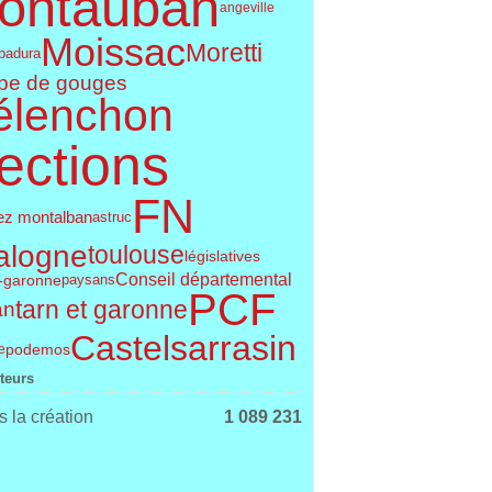
ontauban
angeville
Moissac
Moretti
padura
pe de gouges
élenchon
ections
FN
ez montalban
astruc
alogne
toulouse
législatives
Conseil départemental
t-garonne
paysans
PCF
tarn et garonne
an
Castelsarrasin
podemos
e
iteurs
 la création
1 089 231