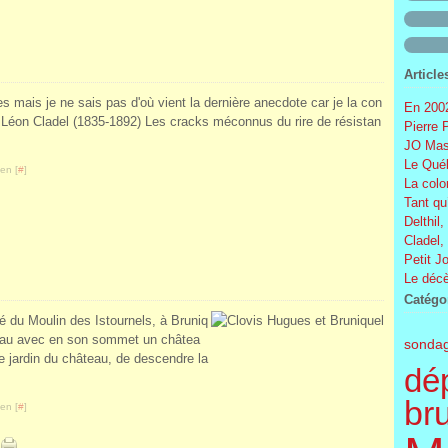
Article
s mais je ne sais pas d'où vient la dernière anecdote car je la con
En 2002
Léon Cladel (1835-1892) Les cracks méconnus du rire de résistan
Pierre 
JO Mas
Le Québ
en [
#
]
La colo
Tant qu
Delthil,
Cladel,
Petit J
Le décè
Catégo
 du Moulin des Istournels, à Bruniq
 beau avec en son sommet un châtea
sonda
le jardin du château, de descendre la
dé
br
en [
#
]