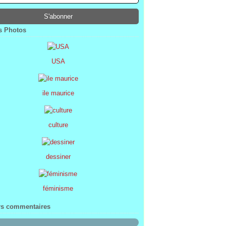
ier
ier
s
l
(1)
(74)
(34)
(47)
ier
ier
s
(8)
(45)
(52)
ier
ier
(7)
(68)
 Photos
ier
(2)
USA
ile maurice
culture
dessiner
féminisme
rs commentaires