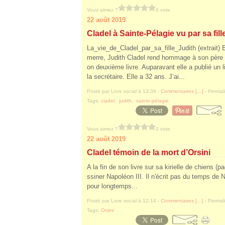
Vous aimez ?
0 vote
22 août 2019
Cladel à Sainte-Pélagie vu par sa fill
La_vie_de_Cladel_par_sa_fille_Judith (extrait) 
merre, Judith Cladel rend hommage à son père 
on deuxième livre. Auparavant elle a publié un li
la secrétaire. Elle a 32 ans. J’ai...
Posté par Livre social à 13:34 -
Commentaires [
…
]
- Permali
Tags:
cladel
,
judith
,
sainte-pélagie
Vous aimez ?
0 vote
22 août 2019
Cladel témoin de la mort d’Orsini
A la fin de son livre sur sa kirielle de chiens (
ssiner Napoléon III. Il n'écrit pas du temps de Na
pour longtemps...
Posté par Livre social à 12:14 -
Commentaires [
…
]
- Permali
Tags:
Orsini