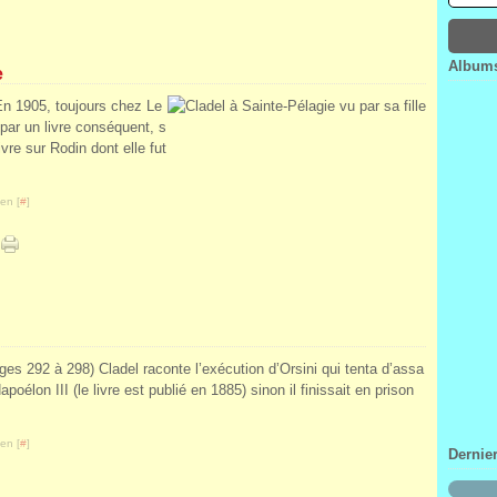
Janv
Févr
Mar
Avri
Janv
Févr
Mar
Janv
Févr
Albums
e
Janv
En 1905, toujours chez Le
par un livre conséquent, s
vre sur Rodin dont elle fut
en [
#
]
pages 292 à 298) Cladel raconte l’exécution d’Orsini qui tenta d’assa
poélon III (le livre est publié en 1885) sinon il finissait en prison
en [
#
]
Dernie