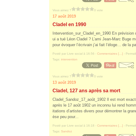
Vous aimez ?
0 vote
17 août 2019
Cladel en 1990
Intervention_sur_Cladel_en_1990 En prévision de
ui a tué Léon Cladel ? L’ami Jean-Marc Buge m
pour évoquer l’écrivain j’ai fait l’éloge… de la pa
Posté par Livre social à 16:56 -
Commentaires [
…
]
- Permali
Tags:
intervention
Vous aimez ?
0 vote
13 août 2019
Cladel, 127 ans après sa mort
Cladel_Sandoz_17_août_1902 Il est mort exactem
après le 17 août 1902 un inconnu lui rend hom
itations d’artistes divers pour démontrer la grand
èse peu pour...
Posté par Livre social à 16:18 -
Commentaires [
…
]
- Permali
Tags:
Sandoz