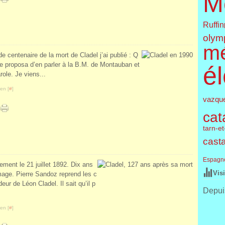
M
Ruffin
olym
m
 centenaire de la mort de Cladel j’ai publié : Q
e proposa d’en parler à la B.M. de Montauban et
él
role. Je viens...
en [
#
]
vazqu
cat
tarn-e
cast
Espagn
ent le 21 juillet 1892. Dix ans
Vis
mage. Pierre Sandoz reprend les c
eur de Léon Cladel. Il sait qu’il p
Depuis
en [
#
]