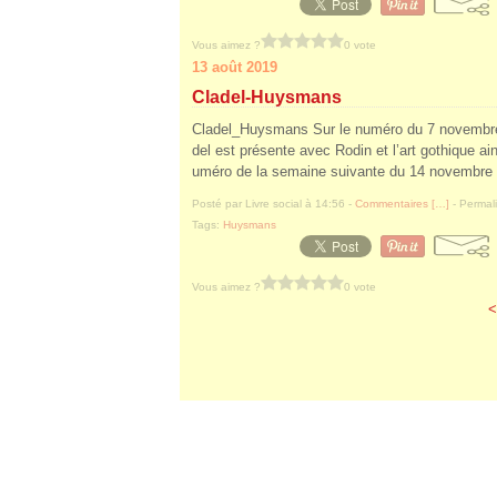
Vous aimez ?
0 vote
13 août 2019
Cladel-Huysmans
Cladel_Huysmans Sur le numéro du 7 novembre
del est présente avec Rodin et l’art gothique ain
uméro de la semaine suivante du 14 novembre 1
Posté par Livre social à 14:56 -
Commentaires [
…
]
- Permali
Tags:
Huysmans
Vous aimez ?
0 vote
<
Voir le profil de
Livre social
sur le porta