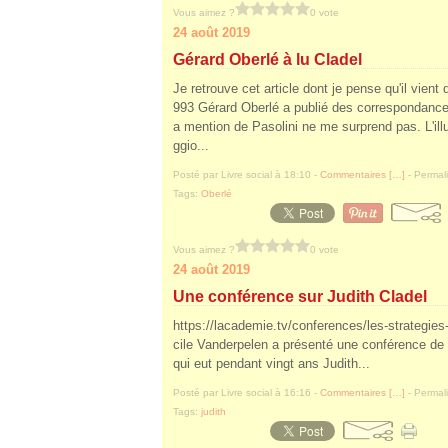
Vous aimez ?
0 vote
24 août 2019
Gérard Oberlé à lu Cladel
Je retrouve cet article dont je pense qu'il vien
993 Gérard Oberlé a publié des correspondances
a mention de Pasolini ne me surprend pas. L'ill
ggio...
Posté par Livre social à 18:10 -
Commentaires [
…
]
- Permali
Tags:
Oberlé
Vous aimez ?
0 vote
24 août 2019
Une conférence sur Judith Cladel
https://lacademie.tv/conferences/les-strategie
cile Vanderpelen a présenté une conférence de 
qui eut pendant vingt ans Judith...
Posté par Livre social à 16:16 -
Commentaires [
…
]
- Permali
Tags:
judith