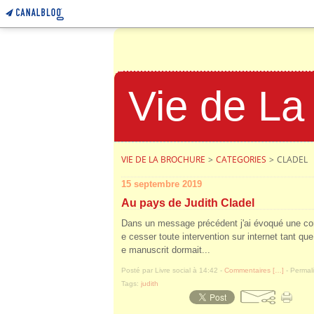
Vie de La
VIE DE LA BROCHURE
>
CATEGORIES
>
CLADEL
15 septembre 2019
Au pays de Judith Cladel
Dans un message précédent j'ai évoqué une conf
e cesser toute intervention sur internet tant que 
e manuscrit dormait...
Posté par Livre social à 14:42 -
Commentaires [
…
]
- Permali
Tags:
judith