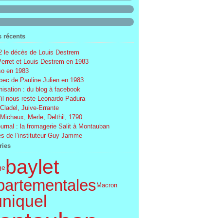
s récents
 le décès de Louis Destrem
Perret et Louis Destrem en 1983
o en 1983
ec de Pauline Julien en 1983
nisation : du blog à facebook
’il nous reste Leonardo Padura
 Cladel, Juive-Errante
 Michaux, Merle, Delthil, 1790
ournal : la fromagerie Salit à Montauban
s de l’instituteur Guy Jamme
ries
baylet
ge
partementales
Macron
uniquel