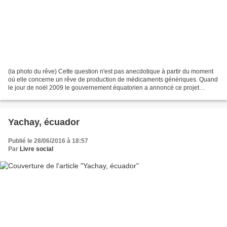
(la photo du rêve) Cette question n'est pas anecdotique à partir du moment
où elle concerne un rêve de production de médicaments génériques. Quand
le jour de noël 2009 le gouvernement équatorien a annoncé ce projet
d'entreprise publique baptisé ENFARMA,...
Yachay, écuador
Publié le 28/06/2016 à 18:57
Par
Livre social