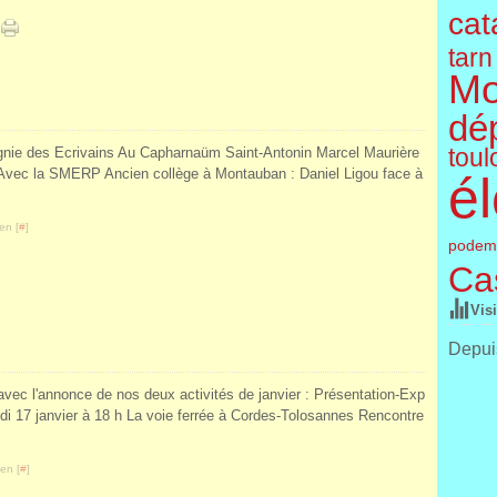
cat
tarn
Mo
dé
agnie des Ecrivains Au Capharnaüm Saint-Antonin Marcel Maurière
toul
 Avec la SMERP Ancien collège à Montauban : Daniel Ligou face à
él
en [
#
]
podem
Cas
Vis
Depuis
te avec l'annonce de nos deux activités de janvier : Présentation-Exp
i 17 janvier à 18 h La voie ferrée à Cordes-Tolosannes Rencontre
en [
#
]