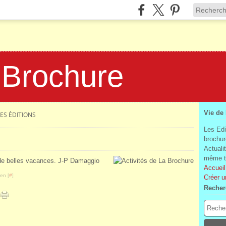
 Brochure
Vie de
ES ÉDITIONS
Les Edi
brochur
Actuali
même te
 de belles vacances. J-P Damaggio
Accueil
en [
#
]
Créer u
Recher