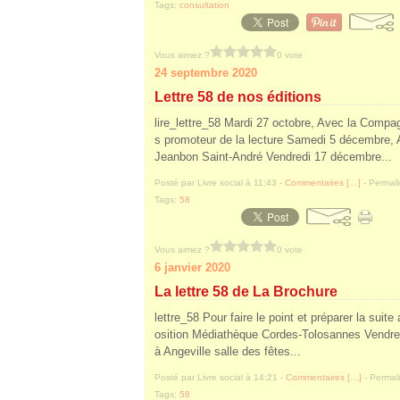
Tags:
consultation
Vous aimez ?
0 vote
24 septembre 2020
Lettre 58 de nos éditions
lire_lettre_58 Mardi 27 octobre, Avec la Comp
s promoteur de la lecture Samedi 5 décembre,
Jeanbon Saint-André Vendredi 17 décembre...
Posté par Livre social à 11:43 -
Commentaires [
…
]
- Permali
Tags:
58
Vous aimez ?
0 vote
6 janvier 2020
La lettre 58 de La Brochure
lettre_58 Pour faire le point et préparer la sui
osition Médiathèque Cordes-Tolosannes Vendred
à Angeville salle des fêtes...
Posté par Livre social à 14:21 -
Commentaires [
…
]
- Permali
Tags:
58