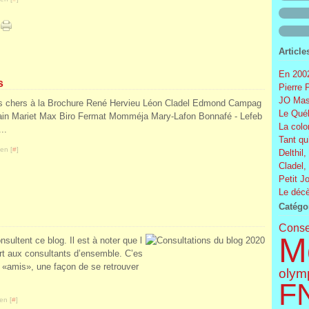
Article
En 2002
s
Pierre 
JO Mas
s chers à la Brochure René Hervieu Léon Cladel Edmond Campag
Le Québ
in Mariet Max Biro Fermat Momméja Mary-Lafon Bonnafé - Lefeb
La colo
..
Tant qu
en [
#
]
Delthil,
Cladel,
Petit J
Le décè
Catégo
Conse
M
sultent ce blog. Il est à noter que l
ort aux consultants d’ensemble. C’es
x «amis», une façon de se retrouver
olym
F
en [
#
]