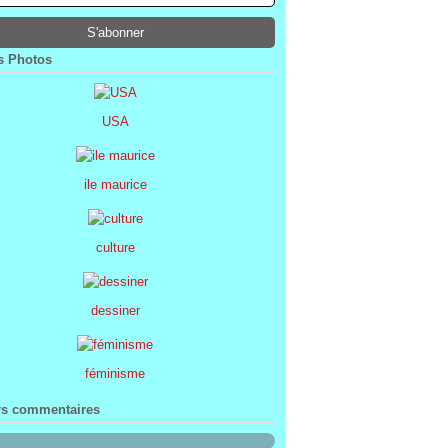
ier
ier
s
l
(1)
(74)
(34)
(47)
ier
ier
s
(8)
(45)
(52)
ier
ier
(7)
(68)
 Photos
ier
(2)
USA
ile maurice
culture
dessiner
féminisme
rs commentaires