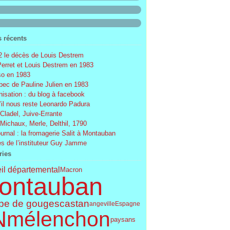
s récents
 le décès de Louis Destrem
Perret et Louis Destrem en 1983
o en 1983
ec de Pauline Julien en 1983
nisation : du blog à facebook
’il nous reste Leonardo Padura
 Cladel, Juive-Errante
 Michaux, Merle, Delthil, 1790
ournal : la fromagerie Salit à Montauban
s de l’instituteur Guy Jamme
ries
il départemental
Macron
ontauban
pe de gouges
castan
angeville
Espagne
N
mélenchon
paysans