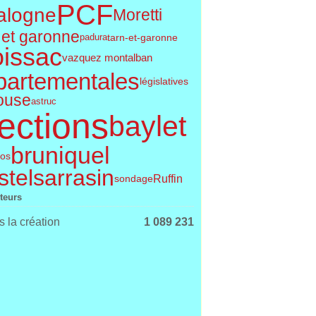
PCF
alogne
Moretti
 et garonne
tarn-et-garonne
padura
issac
vazquez montalban
partementales
législatives
ouse
astruc
ections
baylet
bruniquel
os
telsarrasin
Ruffin
sondage
iteurs
 la création
1 089 231