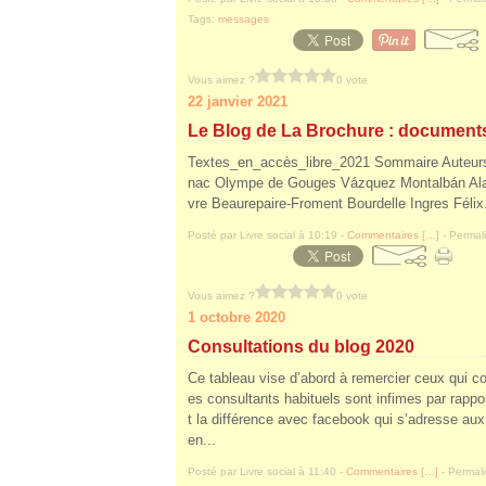
Tags:
messages
Vous aimez ?
0 vote
22 janvier 2021
Le Blog de La Brochure : document
Textes_en_accès_libre_2021 Sommaire Auteur
nac Olympe de Gouges Vázquez Montalbán Ala
vre Beaurepaire-Froment Bourdelle Ingres Félix.
Posté par Livre social à 10:19 -
Commentaires [
…
]
- Permali
Vous aimez ?
0 vote
1 octobre 2020
Consultations du blog 2020
Ce tableau vise d’abord à remercier ceux qui con
es consultants habituels sont infimes par rapp
t la différence avec facebook qui s’adresse au
en...
Posté par Livre social à 11:40 -
Commentaires [
…
]
- Permali