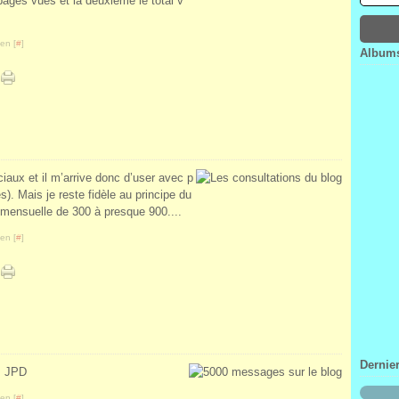
pages vues et la deuxième le total v
Janv
Févr
Mar
Avri
Janv
Févr
Mar
en [
#
]
Janv
Févr
Albums
Janv
iaux et il m’arrive donc d’user avec p
s). Mais je reste fidèle au principe du
 mensuelle de 300 à presque 900....
en [
#
]
Dernie
. JPD
en [
#
]