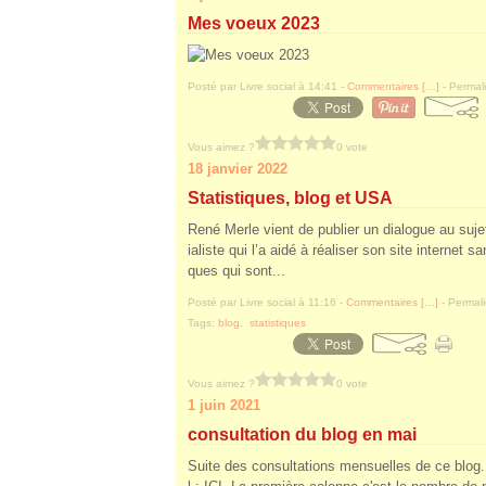
Mes voeux 2023
Posté par Livre social à 14:41 -
Commentaires [
…
]
- Permali
Vous aimez ?
0 vote
18 janvier 2022
Statistiques, blog et USA
René Merle vient de publier un dialogue au suje
ialiste qui l’a aidé à réaliser son site internet s
ques qui sont...
Posté par Livre social à 11:16 -
Commentaires [
…
]
- Permali
Tags:
blog
,
statistiques
Vous aimez ?
0 vote
1 juin 2021
consultation du blog en mai
Suite des consultations mensuelles de ce blog.