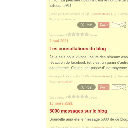
l : ICI. La première colonne c'est le nombre de 
isiteurs. JPD
Posté par Livre social à 15:22 -
Commentaires [
…
]
- Permali
Tags:
consultations
Vous aimez ?
0 vote
2 mai 2021
Les consultations du blog
Je le sais nous vivons l’heure des réseaux asoc
récaution de facebook (et c’est un parmi d’autre
site internet. Celui-ci est passé d'une moyenne
Posté par Livre social à 16:05 -
Commentaires [
…
]
- Permali
Tags:
consultation
Vous aimez ?
0 vote
13 mars 2021
5000 messages sur le blog
Bourdelle aura été le message 5000 de ce blog
Posté par Livre social à 16:38 -
Commentaires [
…
]
- Permali