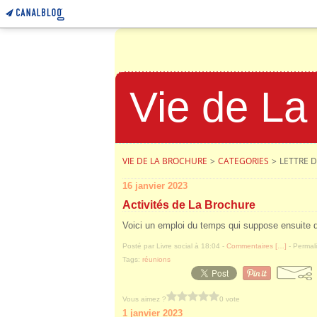
Vie de La
VIE DE LA BROCHURE
>
CATEGORIES
>
LETTRE D
16 janvier 2023
Activités de La Brochure
Voici un emploi du temps qui suppose ensuite
Posté par Livre social à 18:04 -
Commentaires [
…
]
- Permali
Tags:
réunions
Vous aimez ?
0 vote
1 janvier 2023