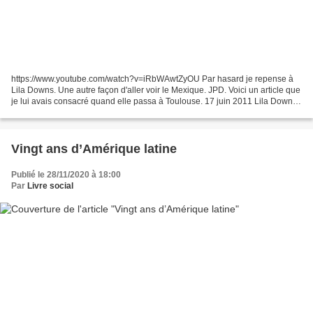
https://www.youtube.com/watch?v=iRbWAwtZyOU Par hasard je repense à
Lila Downs. Une autre façon d'aller voir le Mexique. JPD. Voici un article que
je lui avais consacré quand elle passa à Toulouse. 17 juin 2011 Lila Downs,
Justicia, Toulouse Mercredi...
Vingt ans d’Amérique latine
Publié le 28/11/2020 à 18:00
Par
Livre social