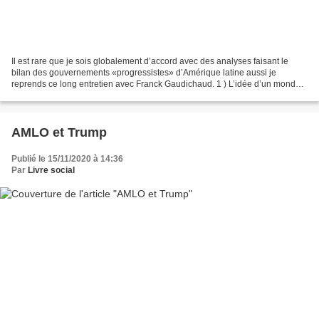
Il est rare que je sois globalement d’accord avec des analyses faisant le
bilan des gouvernements «progressistes» d’Amérique latine aussi je
reprends ce long entretien avec Franck Gaudichaud. 1 ) L’idée d’un monde
bolivarien est erronée. L’unité de l’Amérique...
AMLO et Trump
Publié le 15/11/2020 à 14:36
Par
Livre social