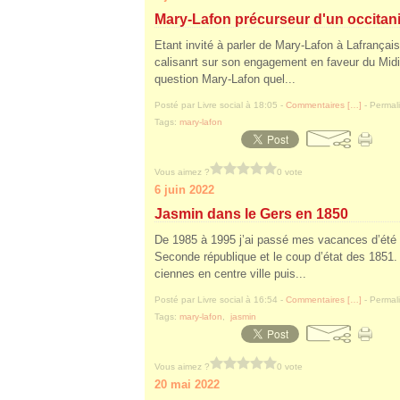
Mary-Lafon précurseur d'un occita
Etant invité à parler de Mary-Lafon à Lafrançais
calisanrt sur son engagement en faveur du Midi
question Mary-Lafon quel...
Posté par Livre social à 18:05 -
Commentaires [
…
]
- Permali
Tags:
mary-lafon
Vous aimez ?
0 vote
6 juin 2022
Jasmin dans le Gers en 1850
De 1985 à 1995 j’ai passé mes vacances d’été 
Seconde république et le coup d’état des 1851. 
ciennes en centre ville puis...
Posté par Livre social à 16:54 -
Commentaires [
…
]
- Permali
Tags:
mary-lafon
,
jasmin
Vous aimez ?
0 vote
20 mai 2022