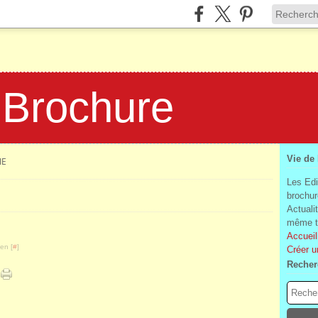
 Brochure
Vie de
IE
Les Edi
brochur
Actuali
même te
Accueil
en [
#
]
Créer u
Recher