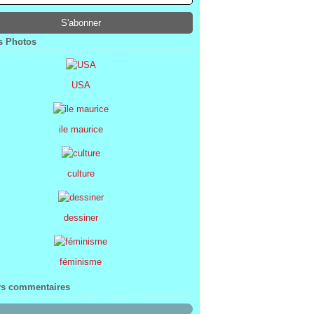
ier
ier
s
l
(1)
(74)
(34)
(47)
ier
ier
s
(8)
(45)
(52)
ier
ier
(7)
(68)
 Photos
ier
(2)
USA
ile maurice
culture
dessiner
féminisme
rs commentaires