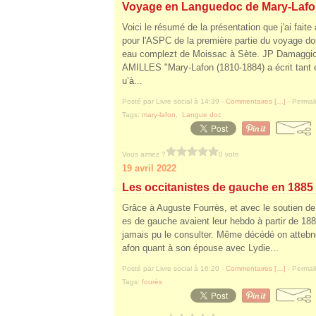
Voyage en Languedoc de Mary-Lafo
Voici le résumé de la présentation que j'ai faite
pour l'ASPC de la première partie du voyage don
eau complezt de Moissac à Sète. JP Damag
AMILLES "Mary-Lafon (1810-1884) a écrit tant et
u’à...
Posté par Livre social à 14:39 -
Commentaires [
…
]
- Permali
Tags:
mary-lafon
,
Langue doc
Vous aimez ?
0 vote
19 avril 2022
Les occitanistes de gauche en 1885
Grâce à Auguste Fourrès, et avec le soutien de
es de gauche avaient leur hebdo à partir de 18
jamais pu le consulter. Même décédé on attebnd
afon quant à son épouse avec Lydie...
Posté par Livre social à 16:20 -
Commentaires [
…
]
- Permali
Tags:
fourès