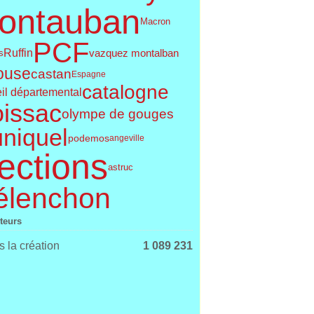
ontauban
Macron
PCF
Ruffin
vazquez montalban
s
ouse
castan
Espagne
catalogne
il départemental
issac
olympe de gouges
uniquel
podemos
angeville
ections
astruc
élenchon
iteurs
 la création
1 089 231