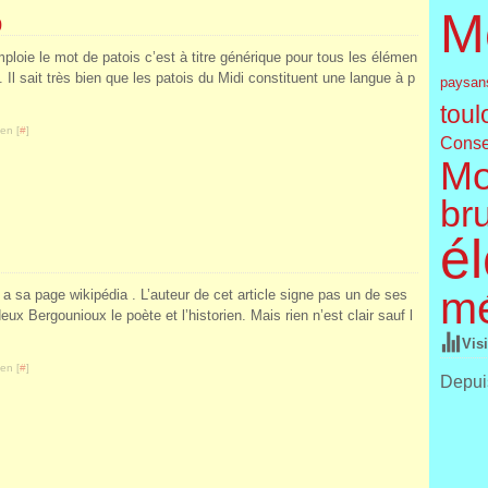
M
9
ploie le mot de patois c’est à titre générique pour tous les élémen
 Il sait très bien que les patois du Midi constituent une langue à p
paysan
toul
en [
#
]
Conse
Mo
br
él
m
i a sa page wikipédia . L’auteur de cet article signe pas un de ses
x Bergounioux le poète et l’historien. Mais rien n’est clair sauf l
Vis
en [
#
]
Depuis