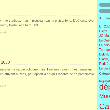
Article
mme studieux mais il n'oubliait pas la plaisanterie. D'où cette évo
avarni, Bertall et Cham. JPD.
En 2002
Pierre 
en [
#
]
JO Mas
Le Québ
La colo
Tant qu
Delthil,
Cladel,
e 1830
Petit J
Le décè
nsuite écrire sa vie politique mais il est mort avant. Il est amusant
Catégo
en arrivant à Paris, par rapport à ce qu’il raconte de sa participatio
législa
dé
en [
#
]
More
Cas