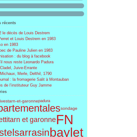
s récents
 le décès de Louis Destrem
Perret et Louis Destrem en 1983
o en 1983
ec de Pauline Julien en 1983
nisation : du blog à facebook
’il nous reste Leonardo Padura
 Cladel, Juive-Errante
 Michaux, Merle, Delthil, 1790
ournal : la fromagerie Salit à Montauban
s de l’instituteur Guy Jamme
ries
tives
tarn-et-garonne
padura
partementales
sondage
FN
tti
tarn et garonne
baylet
telsarrasin