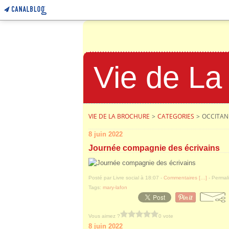
Vie de La
VIE DE LA BROCHURE
>
CATEGORIES
>
OCCITAN
8 juin 2022
Journée compagnie des écrivains
Posté par Livre social à 18:07 -
Commentaires [
…
]
- Permali
Tags:
mary-lafon
Vous aimez ?
0 vote
8 juin 2022