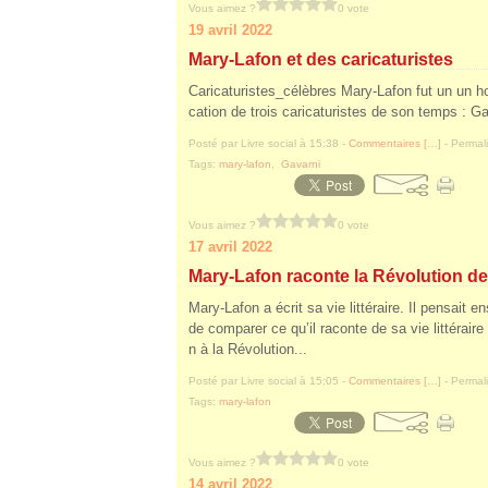
Vous aimez ?
0 vote
19 avril 2022
Mary-Lafon et des caricaturistes
Caricaturistes_célèbres Mary-Lafon fut un un ho
cation de trois caricaturistes de son temps : G
Posté par Livre social à 15:38 -
Commentaires [
…
]
- Permali
Tags:
mary-lafon
,
Gavarni
Vous aimez ?
0 vote
17 avril 2022
Mary-Lafon raconte la Révolution d
Mary-Lafon a écrit sa vie littéraire. Il pensait e
de comparer ce qu’il raconte de sa vie littéraire 
n à la Révolution...
Posté par Livre social à 15:05 -
Commentaires [
…
]
- Permali
Tags:
mary-lafon
Vous aimez ?
0 vote
14 avril 2022