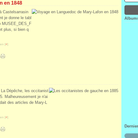
n en 1848
Janv
Févr
Mar
Avri
Janv
Févr
Mar
 à Castelsarrasin
Janv
Févr
t je donne le tabl
Albums
Janv
gio MUSEE_DES_F
 plus, si bien q
en [
#
]
 La Dépêche, les occitanist
85. Malheureusement je n'ai
ait des articles de Mary-L
en [
#
]
Dernie