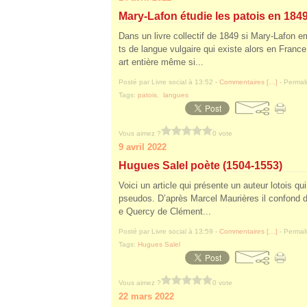
Mary-Lafon étudie les patois en 184
Dans un livre collectif de 1849 si Mary-Lafon em
ts de langue vulgaire qui existe alors en France.
art entière même si...
Posté par Livre social à 13:52 -
Commentaires [
…
]
- Permali
Tags:
patois
,
langues
Vous aimez ?
0 vote
9 avril 2022
Hugues Salel poète (1504-1553)
Voici un article qui présente un auteur lotois qu
pseudos. D’après Marcel Maurières il confond deu
e Quercy de Clément...
Posté par Livre social à 13:59 -
Commentaires [
…
]
- Permali
Tags:
Hugues Salel
Vous aimez ?
0 vote
22 mars 2022