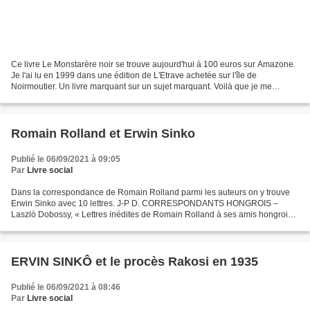
Ce livre Le Monstarère noir se trouve aujourd'hui à 100 euros sur Amazone.
Je l'ai lu en 1999 dans une édition de L'Etrave achetée sur l'île de
Noirmoutier. Un livre marquant sur un sujet marquant. Voilà que je me
passionne pour Erwin Sinko qui en fait...
Romain Rolland et Erwin Sinko
Publié le 06/09/2021 à 09:05
Par
Livre social
Dans la correspondance de Romain Rolland parmi les auteurs on y trouve
Erwin Sinko avec 10 lettres. J-P D. CORRESPONDANTS HONGROIS –
Laszlò Dobossy, « Lettres inédites de Romain Rolland à ses amis hongrois »
[3 lettres à Louis Hatvany, 1921-1934 ; 3 lettres...
ERVIN SINKÔ et le procès Rakosi en 1935
Publié le 06/09/2021 à 08:46
Par
Livre social