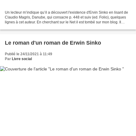
Un lecteur m’indique qu’il a découvert l'existence d'Ervin Sinko en lisant de
Claudio Magris, Danube, qui consacre p. 448 et suiv (ed. Folio), quelques
lignes à cet auteur. En cherchant sur le Net il est tombé sur mon blog. Il
voudrait lire le livre,...
Le roman d'un roman de Erwin Sinko
Publié le 24/11/2021 à 11:49
Par
Livre social