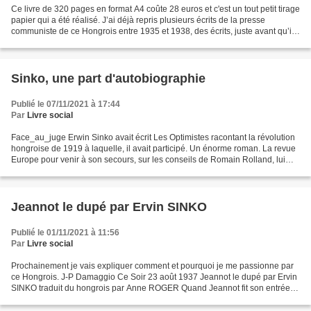
Ce livre de 320 pages en format A4 coûte 28 euros et c'est un tout petit tirage
papier qui a été réalisé. J’ai déjà repris plusieurs écrits de la presse
communiste de ce Hongrois entre 1935 et 1938, des écrits, juste avant qu’il
ne parte pour Moscou et...
Sinko, une part d'autobiographie
Publié le 07/11/2021 à 17:44
Par
Livre social
Face_au_juge Erwin Sinko avait écrit Les Optimistes racontant la révolution
hongroise de 1919 à laquelle, il avait participé. Un énorme roman. La revue
Europe pour venir à son secours, sur les conseils de Romain Rolland, lui
demande d'écrire un texte...
Jeannot le dupé par Ervin SINKO
Publié le 01/11/2021 à 11:56
Par
Livre social
Prochainement je vais expliquer comment et pourquoi je me passionne par
ce Hongrois. J-P Damaggio Ce Soir 23 août 1937 Jeannot le dupé par Ervin
SINKO traduit du hongrois par Anne ROGER Quand Jeannot fit son entrée
dans ce bas monde, ses parents, pauvres...