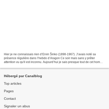
Hier je ne connaissais rien d’Ervin Šinko (1898-1967). J’avais noté sa
présence régulière dans l’hebdo d’Aragon Ce soir mais sans y prêter
attention vu qu'il est inconnu. Aujourd’hui je sais presque tout de cet homme
extraordinaire né en Hongrie qui n’a...
Hébergé par Canalblog
Top articles
Pages
Contact
Signaler un abus