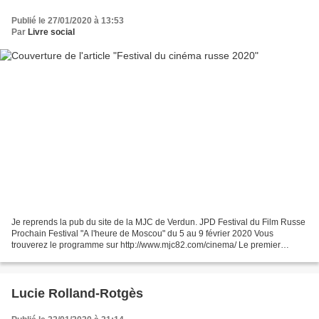
Publié le 27/01/2020 à 13:53
Par
Livre social
Je reprends la pub du site de la MJC de Verdun. JPD Festival du Film Russe
Prochain Festival "A l'heure de Moscou" du 5 au 9 février 2020 Vous
trouverez le programme sur http://www.mjc82.com/cinema/ Le premier
festival du film Russe «À L’HEURE DE MOSCOU»...
Lucie Rolland-Rotgès