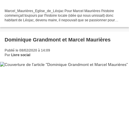
Marcel_Maurières_Eglise_de_Léojac Pour Marcel Maurières l'histoire
commençait toujours par l'histoire locale (idée qui nous unissait) donc
habitant de Léojac, devenu maire, il nepouvait que se passionner pour
l'église inachevée. D'autant que cette hisotirt...
Dominique Grandmont et Marcel Maurières
Publié le 08/02/2020 à 14:09
Par
Livre social