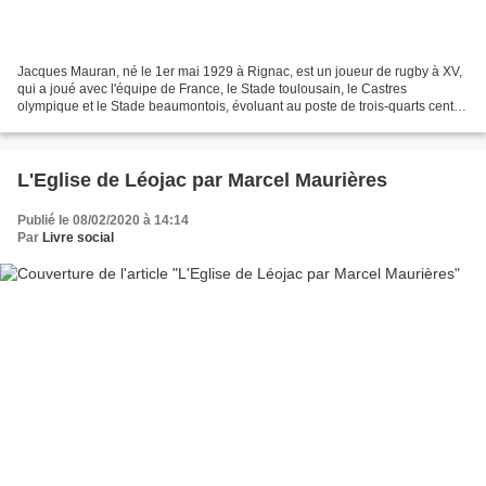
Jacques Mauran, né le 1er mai 1929 à Rignac, est un joueur de rugby à XV,
qui a joué avec l'équipe de France, le Stade toulousain, le Castres
olympique et le Stade beaumontois, évoluant au poste de trois-quarts centre.
Il a disputé son premier test match...
L'Eglise de Léojac par Marcel Maurières
Publié le 08/02/2020 à 14:14
Par
Livre social