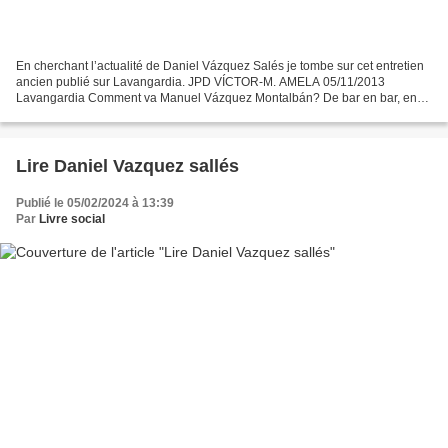
En cherchant l’actualité de Daniel Vázquez Salés je tombe sur cet entretien
ancien publié sur Lavangardia. JPD VÍCTOR-M. AMELA 05/11/2013
Lavangardia Comment va Manuel Vázquez Montalbán? De bar en bar, en
train de boire et de discuter avec Perich de Laura...
Lire Daniel Vazquez sallés
Publié le 05/02/2024 à 13:39
Par
Livre social