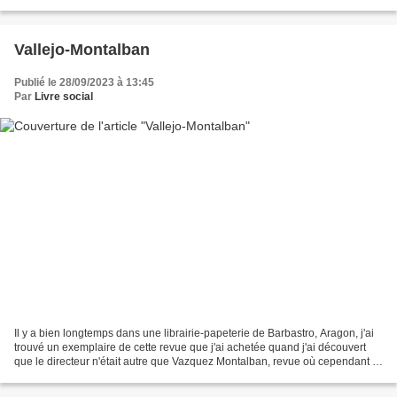
comer' Je viens de le retrouver...
Vallejo-Montalban
Publié le 28/09/2023 à 13:45
Par
Livre social
Il y a bien longtemps dans une librairie-papeterie de Barbastro, Aragon, j'ai
trouvé un exemplaire de cette revue que j'ai achetée quand j'ai découvert
que le directeur n'était autre que Vazquez Montalban, revue où cependant il
n'a rien écrit ou du moins...