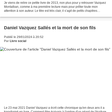
Je viens de relire ce petite livre de 2013, non plus pour y retrouver Vazquez
Montalban, comme à ma première lecture mais pour prêter toute mon
attention à son auteur. Le titre est très clair, il s’agit de petits chapitres
contenant chacun un souvenir....
Daniel Vazquez Sallés et la mort de son fils
Publié le 29/01/2024 à 20:52
Par
Livre social
Le 23 mai 2021 Daniel Vazquez a écrit cette chronique qu'en deux ans il a
transformé en livre. Comment être écrivain à l'ombre d'un géant de l'écriture.