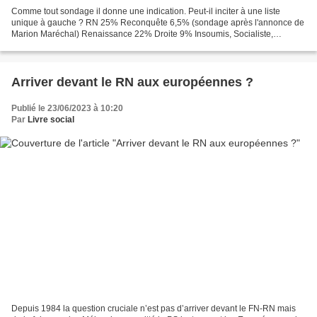
Comme tout sondage il donne une indication. Peut-il inciter à une liste
unique à gauche ? RN 25% Reconquête 6,5% (sondage après l'annonce de
Marion Maréchal) Renaissance 22% Droite 9% Insoumis, Socialiste,
Ecologiste chacun autour de 10% PCF 4-5% Le PS...
Arriver devant le RN aux européennes ?
Publié le 23/06/2023 à 10:20
Par
Livre social
Depuis 1984 la question cruciale n’est pas d’arriver devant le FN-RN mais