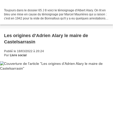
Toujours dans le dossier 65 J 8 voici le témoignage d'Albert Alary. On lit en
bleu une mise en cause du témoignage par Marcel Maurières qui a raison :
c'est en 1942 pour la viste de Bonnafous qu'il y a eu quelques arrestations
préventives. J'aurais pu...
Les origines d’Adrien Alary le maire de
Castelsarrasin
Publié le 18/03/2022 à 20:24
Par
Livre social