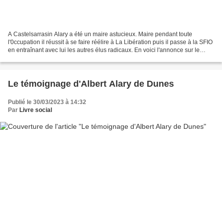
A Castelsarrasin Alary a été un maire astucieux. Maire pendant toute
l'0ccupation il réussit à se faire réélire à La Libération puis il passe à la SFIO
en entraînant avec lui les autres élus radicaux. En voici l'annonce sur le
quotidien du PS, Le Populaire...
Le témoignage d'Albert Alary de Dunes
Publié le 30/03/2023 à 14:32
Par
Livre social