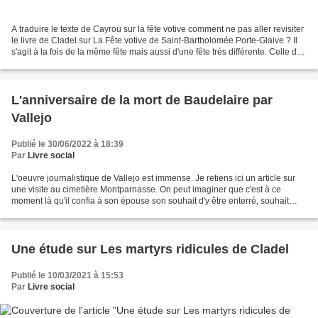
A traduire le texte de Cayrou sur la fête votive comment ne pas aller revisiter
le livre de Cladel sur La Fête votive de Saint-Bartholomée Porte-Glaive ? Il
s'agit à la fois de la même fête mais aussi d'une fête très différente. Celle de
Cayrou se passe...
L'anniversaire de la mort de Baudelaire par
Vallejo
Publié le 30/06/2022 à 18:39
Par
Livre social
L'oeuvre journalistique de Vallejo est immense. Je retiens ici un article sur
une visite au cimetière Montparnasse. On peut imaginer que c'est à ce
moment là qu'il confia à son épouse son souhait d'y être enterré, souhait
qu'elle ne pourra exaucer qu'en...
Une étude sur Les martyrs ridicules de Cladel
Publié le 10/03/2021 à 15:53
Par
Livre social