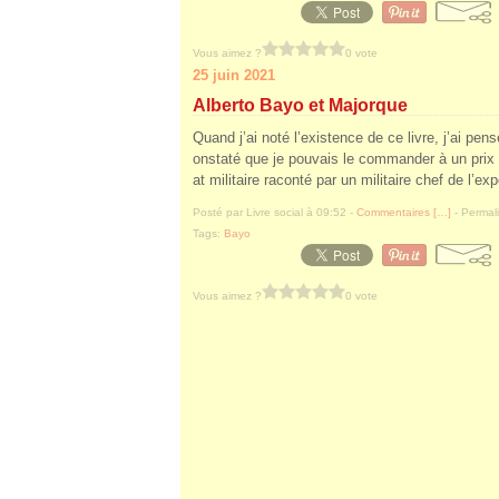
Vous aimez ?
0 vote
25 juin 2021
Alberto Bayo et Majorque
Quand j’ai noté l’existence de ce livre, j’ai pens
onstaté que je pouvais le commander à un prix 
at militaire raconté par un militaire chef de l’exp
Posté par Livre social à 09:52 -
Commentaires [
…
]
- Permali
Tags:
Bayo
Vous aimez ?
0 vote