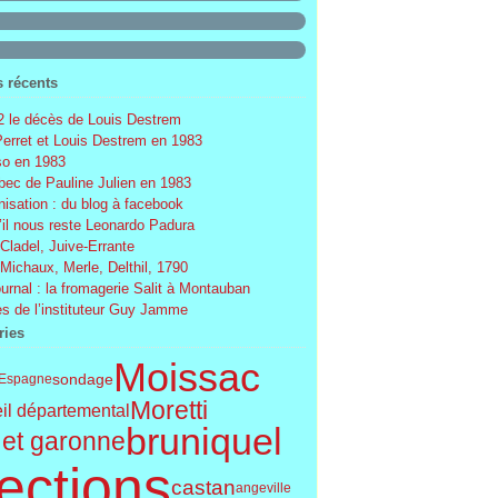
s récents
 le décès de Louis Destrem
Perret et Louis Destrem en 1983
o en 1983
ec de Pauline Julien en 1983
nisation : du blog à facebook
’il nous reste Leonardo Padura
 Cladel, Juive-Errante
 Michaux, Merle, Delthil, 1790
ournal : la fromagerie Salit à Montauban
s de l’instituteur Guy Jamme
ries
Moissac
sondage
Espagne
Moretti
il départemental
bruniquel
 et garonne
ections
castan
angeville