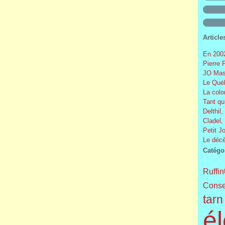
Article
En 2002
Pierre 
JO Mas
Le Québ
La colo
Tant qu
Delthil,
Cladel,
Petit J
Le décè
Catégo
Ruffin
Conse
tarn
él