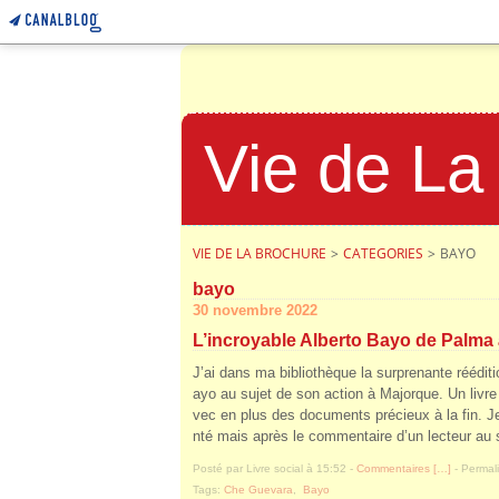
Vie de La
VIE DE LA BROCHURE
>
CATEGORIES
>
BAYO
bayo
30 novembre 2022
L’incroyable Alberto Bayo de Palma
J’ai dans ma bibliothèque la surprenante rééditi
ayo au sujet de son action à Majorque. Un livre 
vec en plus des documents précieux à la fin. Je
nté mais après le commentaire d’un lecteur au su
Posté par Livre social à 15:52 -
Commentaires [
…
]
- Permali
Tags:
Che Guevara
,
Bayo