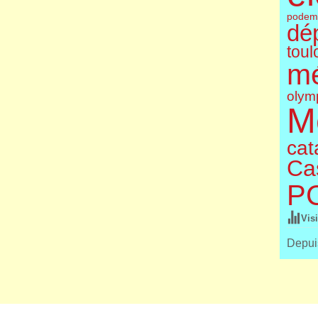
podem
dé
toul
m
olym
M
cat
Cas
P
Vis
Depuis