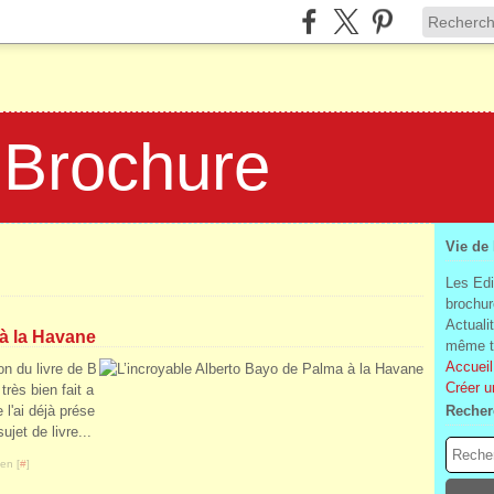
 Brochure
Vie de
Les Edi
brochur
Actuali
 à la Havane
même te
Accueil
on du livre de B
Créer u
très bien fait a
 l'ai déjà prése
Recher
jet de livre...
en [
#
]