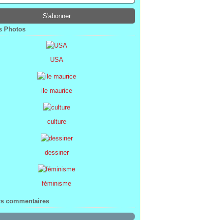
ier
ier
s
l
(1)
(74)
(34)
(47)
ier
ier
s
(8)
(45)
(52)
ier
ier
(7)
(68)
 Photos
ier
(2)
USA
ile maurice
culture
dessiner
féminisme
rs commentaires