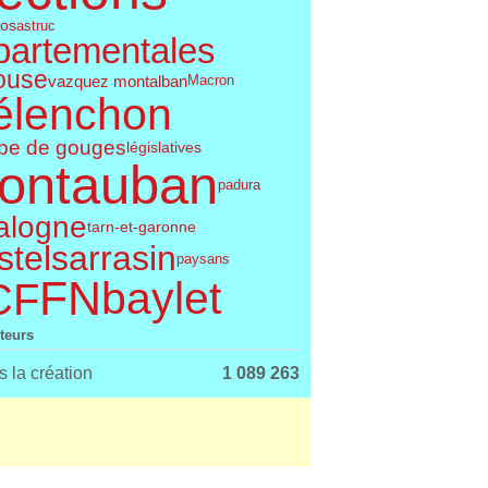
os
astruc
partementales
ouse
vazquez montalban
Macron
élenchon
pe de gouges
législatives
ontauban
padura
alogne
tarn-et-garonne
telsarrasin
paysans
FN
baylet
CF
iteurs
 la création
1 089 263