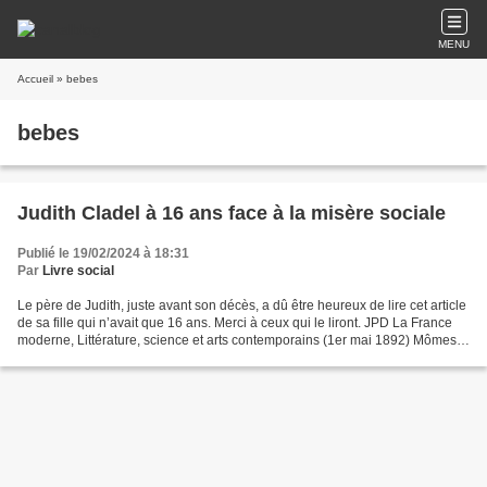
MENU
Accueil
» bebes
bebes
Judith Cladel à 16 ans face à la misère sociale
Publié le 19/02/2024 à 18:31
Par
Livre social
Le père de Judith, juste avant son décès, a dû être heureux de lire cet article
de sa fille qui n’avait que 16 ans. Merci à ceux qui le liront. JPD La France
moderne, Littérature, science et arts contemporains (1er mai 1892) Mômes
et bébés Pour le plus...