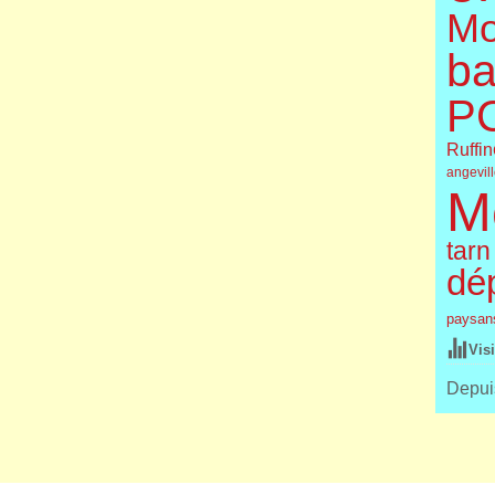
Mo
ba
P
Ruffin
angevil
M
tarn
dé
paysan
Vis
Depuis