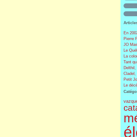
Article
En 2002
Pierre 
JO Mas
Le Québ
La colo
Tant qu
Delthil,
Cladel,
Petit J
Le décè
Catégo
vazqu
cat
m
él