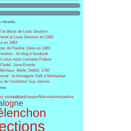
s récents
 le décès de Louis Destrem
Perret et Louis Destrem en 1983
o en 1983
ec de Pauline Julien en 1983
nisation : du blog à facebook
’il nous reste Leonardo Padura
 Cladel, Juive-Errante
 Michaux, Merle, Delthil, 1790
ournal : la fromagerie Salit à Montauban
s de l’instituteur Guy Jamme
ries
ez montalban
astruc
Espagne
Macron
padura
alogne
élenchon
ections