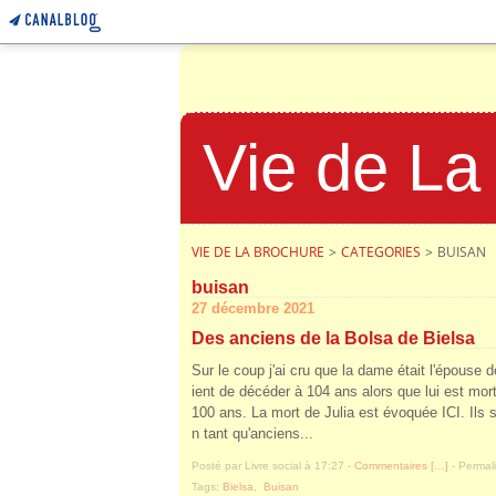
Vie de La
VIE DE LA BROCHURE
>
CATEGORIES
>
BUISAN
buisan
27 décembre 2021
Des anciens de la Bolsa de Bielsa
Sur le coup j'ai cru que la dame était l'épouse d
ient de décéder à 104 ans alors que lui est mort
100 ans. La mort de Julia est évoquée ICI. Ils 
n tant qu'anciens...
Posté par Livre social à 17:27 -
Commentaires [
…
]
- Permali
Tags:
Bielsa
,
Buisan