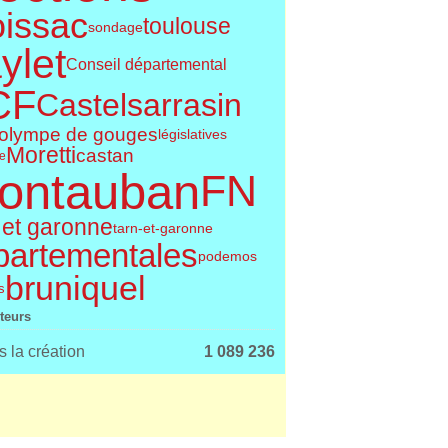
issac
toulouse
sondage
ylet
Conseil départemental
CF
Castelsarrasin
olympe de gouges
législatives
Moretti
castan
le
ontauban
FN
 et garonne
tarn-et-garonne
partementales
podemos
bruniquel
s
iteurs
 la création
1 089 236