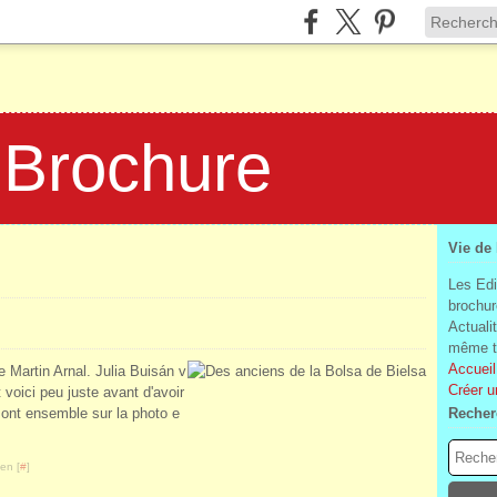
 Brochure
Vie de
Les Edi
brochur
Actuali
même te
Accueil
e Martin Arnal. Julia Buisán v
Créer u
 voici peu juste avant d'avoir
sont ensemble sur la photo e
Recher
en [
#
]