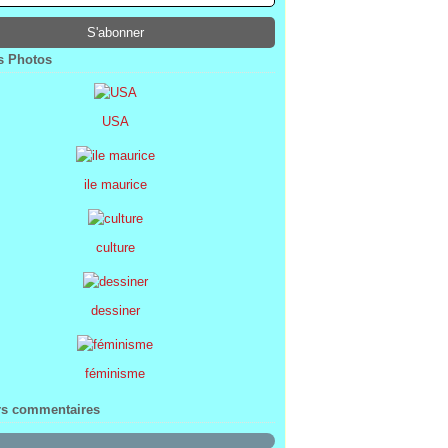
ier
ier
s
l
(1)
(74)
(34)
(47)
ier
ier
s
(8)
(45)
(52)
ier
ier
(7)
(68)
 Photos
ier
(2)
USA
ile maurice
culture
dessiner
féminisme
rs commentaires