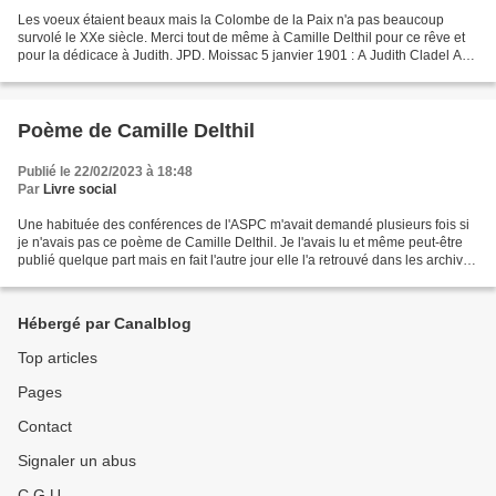
Les voeux étaient beaux mais la Colombe de la Paix n'a pas beaucoup
survolé le XXe siècle. Merci tout de même à Camille Delthil pour ce rêve et
pour la dédicace à Judith. JPD. Moissac 5 janvier 1901 : A Judith Cladel Au
vingtième siècle Que portes-tu...
Poème de Camille Delthil
Publié le 22/02/2023 à 18:48
Par
Livre social
Une habituée des conférences de l'ASPC m'avait demandé plusieurs fois si
je n'avais pas ce poème de Camille Delthil. Je l'avais lu et même peut-être
publié quelque part mais en fait l'autre jour elle l'a retrouvé dans les archives
familliales et me l'a...
Hébergé par Canalblog
Top articles
Pages
Contact
Signaler un abus
C.G.U.