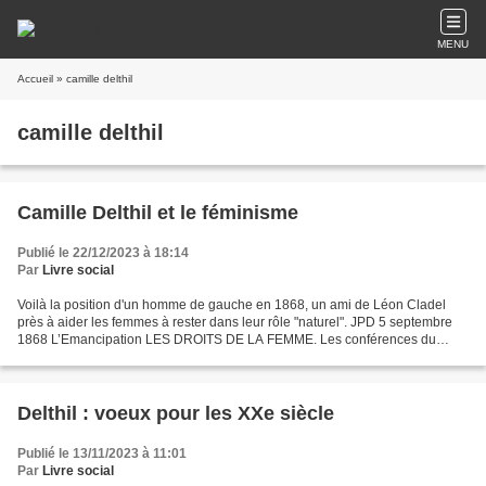
MENU
Accueil
» camille delthil
camille delthil
Camille Delthil et le féminisme
Publié le 22/12/2023 à 18:14
Par
Livre social
Voilà la position d'un homme de gauche en 1868, un ami de Léon Cladel
près à aider les femmes à rester dans leur rôle "naturel". JPD 5 septembre
1868 L’Emancipation LES DROITS DE LA FEMME. Les conférences du
Vauxhall ont, parait-il, un succès fou ; c'est...
Delthil : voeux pour les XXe siècle
Publié le 13/11/2023 à 11:01
Par
Livre social