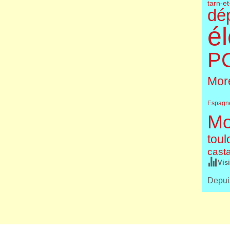
tarn-e
dé
él
P
More
Espagn
Mo
toul
cast
Vis
Depuis