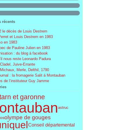
s récents
 le décès de Louis Destrem
Perret et Louis Destrem en 1983
o en 1983
ec de Pauline Julien en 1983
nisation : du blog à facebook
’il nous reste Leonardo Padura
 Cladel, Juive-Errante
 Michaux, Merle, Delthil, 1790
ournal : la fromagerie Salit à Montauban
s de l’instituteur Guy Jamme
ries
tarn et garonne
ontauban
astruc
olympe de gouges
os
uniquel
Conseil départemental