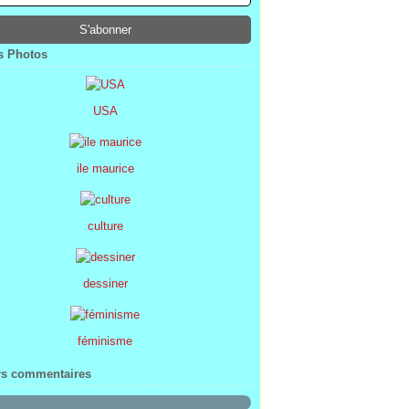
ier
ier
s
l
(1)
(74)
(34)
(47)
ier
ier
s
(8)
(45)
(52)
ier
ier
(7)
(68)
 Photos
ier
(2)
USA
ile maurice
culture
dessiner
féminisme
rs commentaires