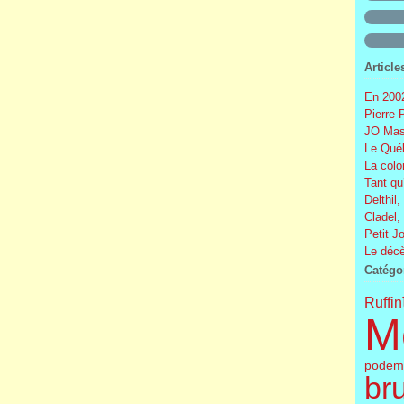
Article
En 2002
Pierre 
JO Mas
Le Québ
La colo
Tant qu
Delthil,
Cladel,
Petit J
Le décè
Catégo
Ruffin
M
podem
br