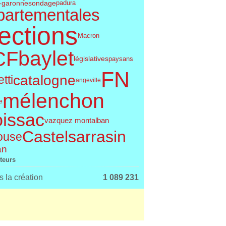
t-garonne
sondage
padura
partementales
ections
Macron
baylet
CF
législatives
paysans
FN
catalogne
tti
angeville
mélenchon
e
issac
vazquez montalban
Castelsarrasin
ouse
an
iteurs
 la création
1 089 231