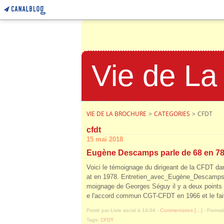
Vie de La
VIE DE LA BROCHURE
>
CATEGORIES
>
CFDT
cfdt
15 mai 2018
Eugène Descamps parle de 68 en 7
Voici le témoignage du dirigeant de la CFDT dan
at en 1978. Entretien_avec_Eugène_Descamps 
moignage de Georges Séguy il y a deux points
e l'accord commun CGT-CFDT en 1966 et le fait
Posté par Livre social à 14:04 -
Commentaires [
…
]
- Permali
Tags:
CFDT