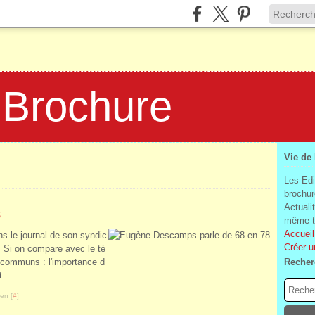
 Brochure
Vie de
Les Edi
brochur
Actuali
8
même te
Accueil
s le journal de son syndic
Créer u
Si on compare avec le té
 communs : l'importance d
Recher
...
en [
#
]