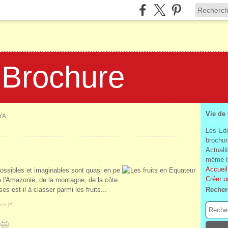
 Brochure
Vie de
YA
Les Edi
brochur
Actuali
même te
Accueil
ossibles et imaginables sont quasi en pe
Créer u
 l'Amazonie, de la montagne, de la côte.
 est-il à classer parmi les fruits...
Recher
en [
#
]