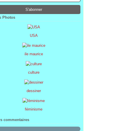
ier
ier
s
l
(1)
(74)
(34)
(47)
ier
ier
s
(8)
(45)
(52)
ier
ier
(7)
(68)
 Photos
ier
(2)
USA
ile maurice
culture
dessiner
féminisme
rs commentaires