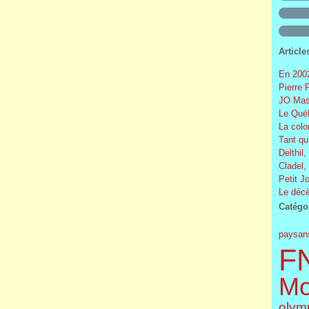
Article
En 2002
Pierre 
JO Mas
Le Québ
La colo
Tant qu
Delthil,
Cladel,
Petit J
Le décè
Catégo
paysan
F
Mo
olym