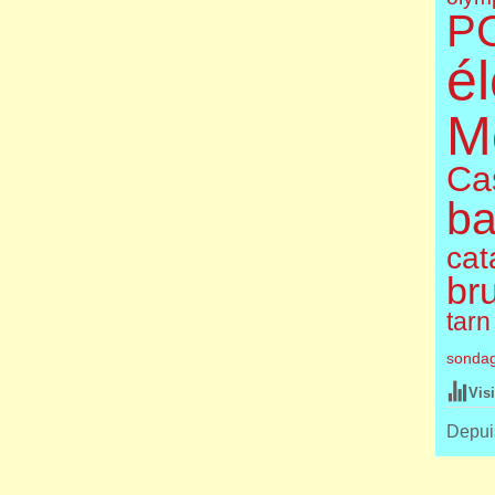
P
él
M
Cas
ba
cat
br
tarn
sonda
Vis
Depuis