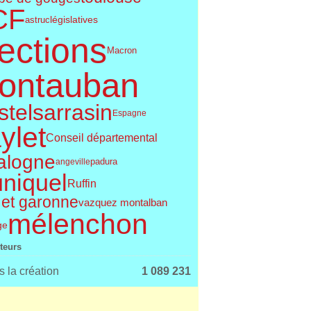
CF
législatives
astruc
ections
Macron
ontauban
telsarrasin
Espagne
ylet
Conseil départemental
alogne
angeville
padura
uniquel
Ruffin
 et garonne
vazquez montalban
mélenchon
ge
iteurs
 la création
1 089 231