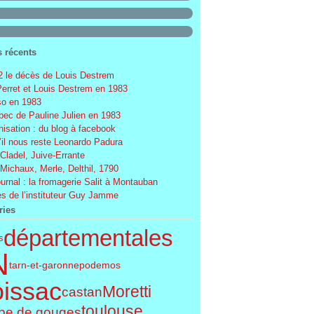
s récents
 le décès de Louis Destrem
Perret et Louis Destrem en 1983
o en 1983
ec de Pauline Julien en 1983
nisation : du blog à facebook
’il nous reste Leonardo Padura
 Cladel, Juive-Errante
 Michaux, Merle, Delthil, 1790
ournal : la fromagerie Salit à Montauban
s de l’instituteur Guy Jamme
ries
départementales
s
N
tarn-et-garonne
podemos
issac
Moretti
castan
toulouse
pe de gouges