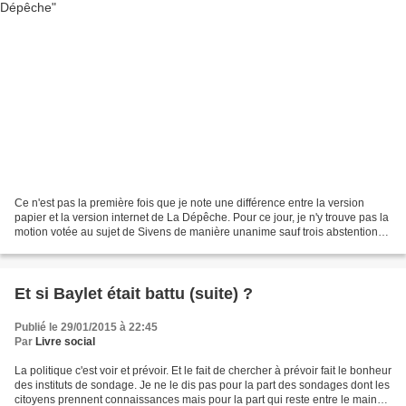
Ce n'est pas la première fois que je note une différence entre la version
papier et la version internet de La Dépêche. Pour ce jour, je n'y trouve pas la
motion votée au sujet de Sivens de manière unanime sauf trois abstentions.
(partie gauche de l'article...
Et si Baylet était battu (suite) ?
Publié le 29/01/2015 à 22:45
Par
Livre social
La politique c'est voir et prévoir. Et le fait de chercher à prévoir fait le bonheur
des instituts de sondage. Je ne le dis pas pour la part des sondages dont les
citoyens prennent connaissances mais pour la part qui reste entre le mains