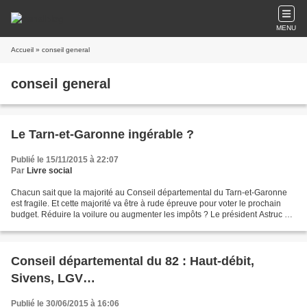
MENU
Accueil
» conseil general
conseil general
Le Tarn-et-Garonne ingérable ?
Publié le 15/11/2015 à 22:07
Par
Livre social
Chacun sait que la majorité au Conseil départemental du Tarn-et-Garonne
est fragile. Et cette majorité va être à rude épreuve pour voter le prochain
budget. Réduire la voilure ou augmenter les impôts ? Le président Astruc va
être pris entre deux feux....
Conseil départemental du 82 : Haut-débit,
Sivens, LGV…
Publié le 30/06/2015 à 16:06