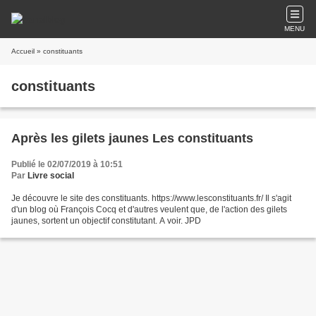
MENU
Accueil
» constituants
constituants
Après les gilets jaunes Les constituants
Publié le 02/07/2019 à 10:51
Par
Livre social
Je découvre le site des constituants. https://www.lesconstituants.fr/ Il s'agit
d'un blog où François Cocq et d'autres veulent que, de l'action des gilets
jaunes, sortent un objectif constitutant. A voir. JPD