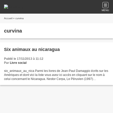
MENU
Accueil
» curvina
curvina
Six animaux au nicaragua
Publié le 17/11/2013 à 11:12
Par
Livre social
six_animaux_au_nica Parmi les livres de Jean-Paul Damaggio écrits sur les
Amériques et dont vici la liste vous avez ici accès en cliquant sur le nom à
celui concernant le Nicaragua. Nestor Cerpa, Le Péruvien (1997)
Témoignage sur une prise d’otage à Lima....