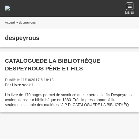
MENU
Accueil
» despeyrous
despeyrous
CATALOGUEDE LA BIBLIOTHÈQUE
DESPEYROUS PÈRE ET FILS
Publié le 11/10/2017 à 18:13
Par
Livre social
Un livre de 170 pages permet de savoir ce que le père et le fils Despeyrous
avaient dans leur bibliothèque en 1883. Très impressionnant à lire
seulement la table des matières ! J-P D. CATALOGUEDE LA BIBLIOTHÈQUE
DESPEYROUS PÈRE ET FILS BEAUMONT (Tarn-et-Garonne)...