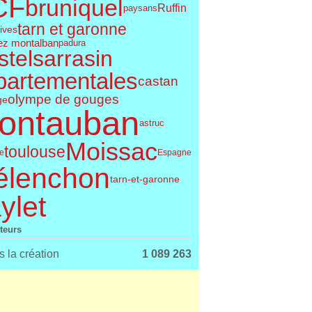
CF
bruniquel
Ruffin
paysans
tarn et garonne
tives
ez montalban
padura
telsarrasin
partementales
castan
olympe de gouges
ge
ontauban
astruc
Moissac
toulouse
le
Espagne
élenchon
tarn-et-garonne
ylet
iteurs
 la création
1 089 263