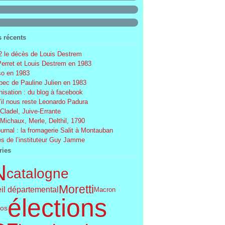
s récents
 le décès de Louis Destrem
Perret et Louis Destrem en 1983
o en 1983
ec de Pauline Julien en 1983
nisation : du blog à facebook
’il nous reste Leonardo Padura
 Cladel, Juive-Errante
 Michaux, Merle, Delthil, 1790
ournal : la fromagerie Salit à Montauban
s de l’instituteur Guy Jamme
ries
N
catalogne
Moretti
il départemental
Macron
élections
os