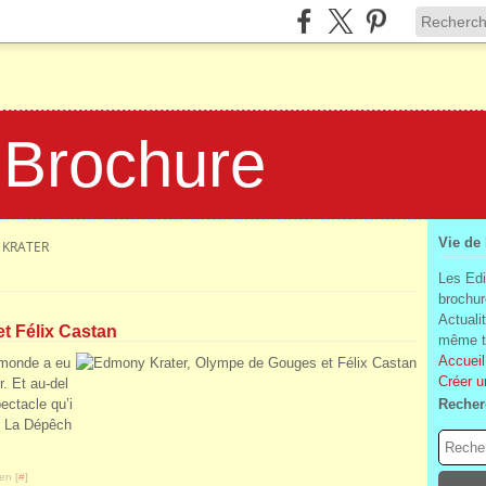
 Brochure
Vie de
KRATER
Les Edi
brochur
Actuali
t Félix Castan
même te
Accueil
 monde a eu
Créer u
r. Et au-del
ectacle qu’i
Recher
D La Dépêch
en [
#
]