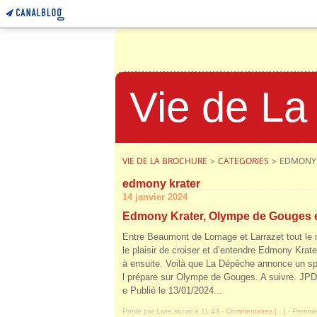
Vie de La
VIE DE LA BROCHURE
>
CATEGORIES
>
EDMONY 
edmony krater
14 janvier 2024
Edmony Krater, Olympe de Gouges e
Entre Beaumont de Lomage et Larrazet tout le
le plaisir de croiser et d’entendre Edmony Krate
à ensuite. Voilà que La Dépêche annonce un sp
l prépare sur Olympe de Gouges. A suivre. JP
e Publié le 13/01/2024...
Posté par Livre social à 11:43 -
Commentaires [
…
]
- Permali