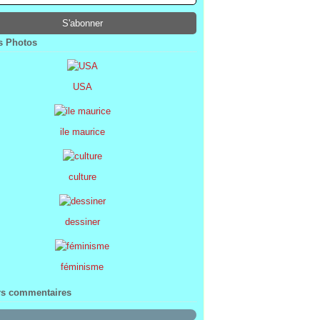
ier
ier
s
l
(1)
(74)
(34)
(47)
ier
ier
s
(8)
(45)
(52)
ier
ier
(7)
(68)
 Photos
ier
(2)
USA
ile maurice
culture
dessiner
féminisme
rs commentaires