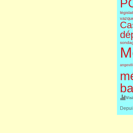
P
législa
vazqu
Cas
dé
sonda
M
angevil
m
ba
Vis
Depuis