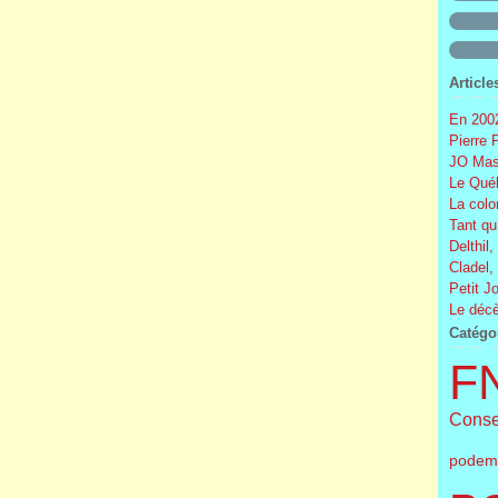
Article
En 2002
Pierre 
JO Mas
Le Québ
La colo
Tant qu
Delthil,
Cladel,
Petit J
Le décè
Catégo
F
Conse
podem