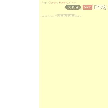
Tags:
Olympe
,
Edmony Krater
Vous aimez ?
0 vote