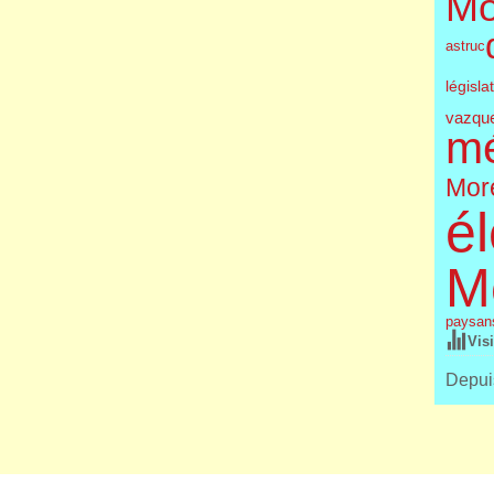
Mo
astruc
législa
vazqu
m
More
él
M
paysan
Vis
Depuis