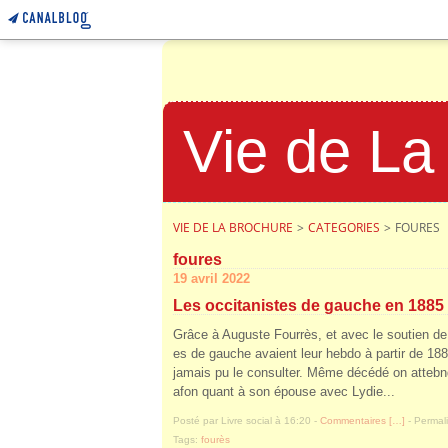
Vie de La
VIE DE LA BROCHURE
>
CATEGORIES
>
FOURES
foures
19 avril 2022
Les occitanistes de gauche en 1885
Grâce à Auguste Fourrès, et avec le soutien de
es de gauche avaient leur hebdo à partir de 18
jamais pu le consulter. Même décédé on attebnd
afon quant à son épouse avec Lydie...
Posté par Livre social à 16:20 -
Commentaires [
…
]
- Permali
Tags:
fourès