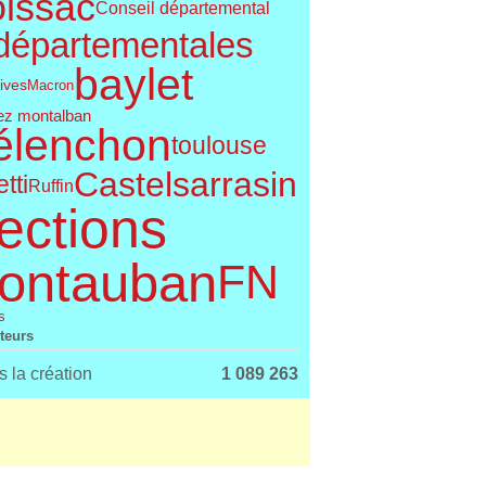
issac
Conseil départemental
départementales
baylet
tives
Macron
ez montalban
élenchon
toulouse
Castelsarrasin
tti
Ruffin
ections
ontauban
FN
s
iteurs
 la création
1 089 263