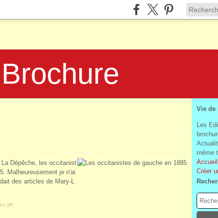
 Brochure
Vie de
Les Edi
brochur
Actuali
même te
Accueil
 La Dépêche, les occitanist
Créer u
85. Malheureusement je n'ai
ait des articles de Mary-L
Recher
en [
#
]