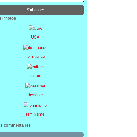
ier
ier
s
l
(1)
(74)
(34)
(47)
ier
ier
s
(8)
(45)
(52)
ier
ier
(7)
(68)
 Photos
ier
(2)
USA
ile maurice
culture
dessiner
féminisme
rs commentaires