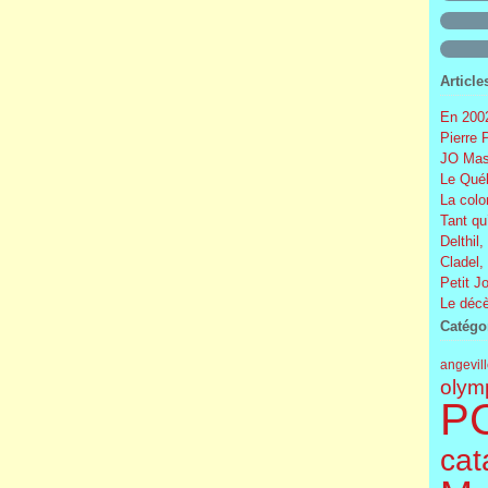
Article
En 2002
Pierre 
JO Mas
Le Québ
La colo
Tant qu
Delthil,
Cladel,
Petit J
Le décè
Catégo
angevil
olym
P
cat