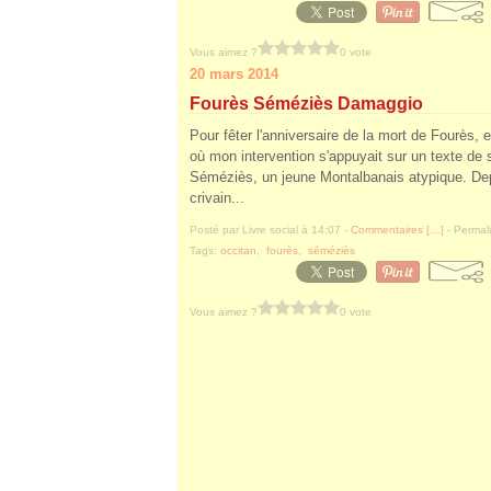
Vous aimez ?
0 vote
20 mars 2014
Fourès Séméziès Damaggio
Pour fêter l'anniversaire de la mort de Fourès, e
où mon intervention s'appuyait sur un texte de
Séméziès, un jeune Montalbanais atypique. Depu
crivain...
Posté par Livre social à 14:07 -
Commentaires [
…
]
- Permali
Tags:
occitan
,
fourès
,
séméziès
Vous aimez ?
0 vote