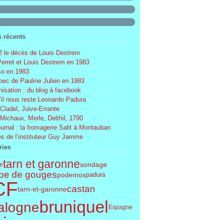
s récents
 le décès de Louis Destrem
Perret et Louis Destrem en 1983
o en 1983
ec de Pauline Julien en 1983
nisation : du blog à facebook
’il nous reste Leonardo Padura
 Cladel, Juive-Errante
 Michaux, Merle, Delthil, 1790
ournal : la fromagerie Salit à Montauban
s de l’instituteur Guy Jamme
ries
tarn et garonne
sondage
le
pe de gouges
podemos
padura
CF
castan
tarn-et-garonne
bruniquel
alogne
Espagne