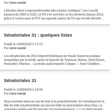
Par
Livre social
L'élection étant à laproportionnelle elle est plus "politique". Les i nscrits
passent de 2955 à 3162. Le PS s’en sort bien vu les divisions depuis 2014,
grâce à l’union avec le PCF qui apporte autour de 5% qui ont été décisifs
pour obtenir les 2 sièges...
Sénatoriales 31 : quelques listes
Publié le 14/09/2020 à 17:13
Par
Livre social
Les sénatoriales de 2014 étaient historiques en Haute-Garonne puisque
remportées par la droite, après la bascule de Toulouse, Balma, Saint-Orens,
Fenouillet, Villemur.... La droite avait emporté 3 sièges : - Alain Chatillon
(Radical siégeant chez LR),...
Sénatoriales 31
Publié le 12/09/2020 à 18:59
Par
Livre social
Nous sommes dans un cas de liste à la proportionnelle. En conséquence la
tête de liste est primordiale car aucune liste ne peut espérer deux élus. La
«gauche» révèle une fois encore son inconséquence. 1 ) Les Verts veulent