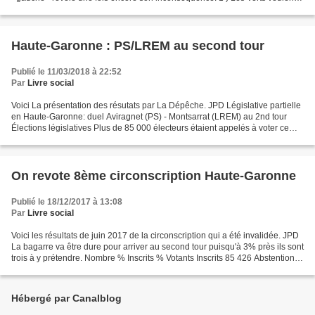
toujours la tête de liste. Celle...
Haute-Garonne : PS/LREM au second tour
Publié le 11/03/2018 à 22:52
Par
Livre social
Voici La présentation des résutats par La Dépêche. JPD Législative partielle
en Haute-Garonne: duel Aviragnet (PS) - Montsarrat (LREM) au 2nd tour
Élections législatives Plus de 85 000 électeurs étaient appelés à voter ce
dimanche dans la huitième circonscription...
On revote 8ème circonscription Haute-Garonne
Publié le 18/12/2017 à 13:08
Par
Livre social
Voici les résultats de juin 2017 de la circonscription qui a été invalidée. JPD
La bagarre va être dure pour arriver au second tour puisqu'à 3% près ils sont
trois à y prétendre. Nombre % Inscrits % Votants Inscrits 85 426 Abstentions
45 094 52,79 Votants...
Hébergé par Canalblog