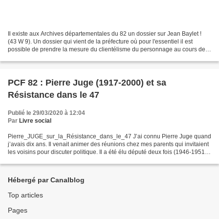
Il existe aux Archives départementales du 82 un dossier sur Jean Baylet !
(43 W 9). Un dossier qui vient de la préfecture où pour l'essentiel il est
possible de prendre la mesure du clientélisme du personnage au cours des
années 1950. Autant dire rien...
PCF 82 : Pierre Juge (1917-2000) et sa
Résistance dans le 47
Publié le 29/03/2020 à 12:04
Par
Livre social
Pierre_JUGE_sur_la_Résistance_dans_le_47 J’ai connu Pierre Juge quand
j’avais dix ans. Il venait animer des réunions chez mes parents qui invitaient
les voisins pour discuter politique. Il a été élu député deux fois (1946-1951 et
1956-1958) pour le Tarn-et-Garonne...
Hébergé par Canalblog
Top articles
Pages